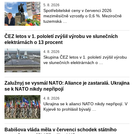
5. 8. 2026
Spotřebitelské ceny v červenci 2026
meziměsíčně vzrostly o 0,6 %. Meziročně
tuzemská …
ČEZ letos v 1. pololetí zvýšil výrobu ve slunečních
elektrárnách o 13 procent
4. 8. 2026
Skupina ČEZ letos v 1. pololetí zvýšil výrobu
ve slunečních elektrárnách o …
Zalužnyj se vysmál NATO: Aliance je zastaralá. Ukrajina
se k NATO nikdy nepřipojí
4. 8. 2026
Ukrajina se k alianci NATO nikdy nepřipojí. V
Kyjevě to prohlásil bývalý …
Babišova vláda měla v červenci schodek státního