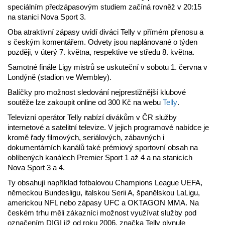
speciálním předzápasovým studiem začíná rovněž v 20:15
na stanici Nova Sport 3.
Oba atraktivní zápasy uvidí diváci Telly v přímém přenosu a
s českým komentářem. Odvety jsou naplánované o týden
později, v úterý 7. května, respektive ve středu 8. května.
Samotné finále Ligy mistrů se uskuteční v sobotu 1. června v
Londýně (stadion ve Wembley).
Balíčky pro možnost sledování nejprestižnější klubové
soutěže lze zakoupit online od 300 Kč na webu
Telly
.
Televizní operátor Telly nabízí divákům v ČR služby
internetové a satelitní televize. V jejich programové nabídce je
kromě řady filmových, seriálových, zábavných i
dokumentárních kanálů také prémiový sportovní obsah na
oblíbených kanálech Premier Sport 1 až 4 a na stanicích
Nova Sport 3 a 4.
Ty obsahují například fotbalovou Champions League UEFA,
německou Bundesligu, italskou Serii A, španělskou LaLigu,
americkou NFL nebo zápasy UFC a OKTAGON MMA. Na
českém trhu měli zákazníci možnost využívat služby pod
označením DIGI již od roku 2006, značka Telly plynule