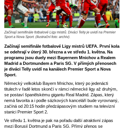
Začínají semifinále fotbalové Ligy mistrů. Diváci Telly je uvidí na Premier
Sport a Nova Sport. (Ilustrační foto: archiv).
Začínají semifinále fotbalové Ligy mistrů UEFA. První kola
se odehrají v úterý 30. března a ve středu 1. května. Na
programu jsou duely mezi Bayernem Mnichov a Realem
Madrid a Dortmundem a Paris SG. V přímých přenosech
je diváci Telly uvidí na kanálech Premier Sport a Nova
Sport.
Německý velkoklub Bayern Mnichov, který po jedenácti
titulech v řadě letos skončí v rámci německé ligy až druhým,
se postaví španělskému gigantu Real Madrid. Zápas, který
nemá favorita a i podle sázkových kanceláří bude vyrovnaný,
začíná od 20:15 hodin předzápasovým studiem na televizní
stanici Premier Sport 2.
Ve středu 1. května je pak na pořadu další atraktivní zápas
mezi Borusií Dortmund a Paris SG. Přímý přenos se