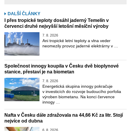
DALŠÍ ČLÁNKY
I přes tropické teploty dosáhl jaderný Temelín v
červenci druhé nejvyšší letošní měsíční výroby
7. 8. 2026
Ani tropické letní teploty a vlna veder
neomezily provoz jaderné elektrárny v …
Společnost innogy koupila v Česku dvě bioplynové
stanice, přestaví je na biometan
7. 8. 2026
Energetická skupina innogy pokračuje
v investicích do rozvoje budoucího porfolia
výroben biometanu. Na konci července
innogy …
Nafta v Česku dále zdražovala na 44,66 Kč za litr. Stojí
nejvíce od dubna
6. 8. 2026