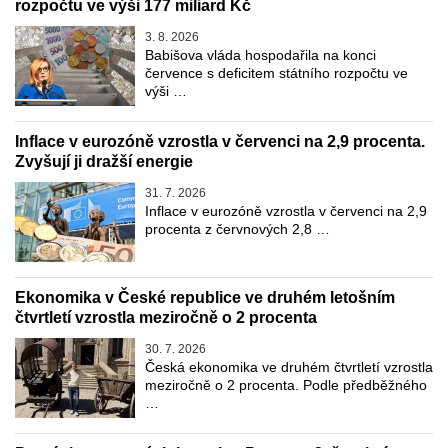
rozpočtu ve výši 177 miliard Kč
3. 8. 2026
Babišova vláda hospodařila na konci
července s deficitem státního rozpočtu ve
výši …
Inflace v eurozóně vzrostla v červenci na 2,9 procenta.
Zvyšují ji dražší energie
31. 7. 2026
Inflace v eurozóně vzrostla v červenci na 2,9
procenta z červnových 2,8 …
Ekonomika v České republice ve druhém letošním
čtvrtletí vzrostla meziročně o 2 procenta
30. 7. 2026
Česká ekonomika ve druhém čtvrtletí vzrostla
meziročně o 2 procenta. Podle předběžného
…