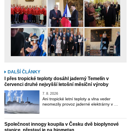
DALŠÍ ČLÁNKY
I přes tropické teploty dosáhl jaderný Temelín v
červenci druhé nejvyšší letošní měsíční výroby
7. 8. 2026
Ani tropické letní teploty a vlna veder
neomezily provoz jaderné elektrárny v …
Společnost innogy koupila v Česku dvě bioplynové
stanice, přestaví je na biometan