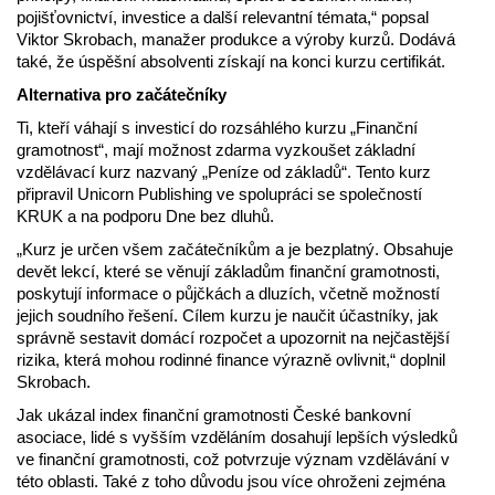
pojišťovnictví, investice a další relevantní témata,“ popsal
Viktor Skrobach, manažer produkce a výroby kurzů. Dodává
také, že úspěšní absolventi získají na konci kurzu certifikát.
Alternativa pro začátečníky
Ti, kteří váhají s investicí do rozsáhlého kurzu „Finanční
gramotnost“, mají možnost zdarma vyzkoušet základní
vzdělávací kurz nazvaný „Peníze od základů“. Tento kurz
připravil Unicorn Publishing ve spolupráci se společností
KRUK a na podporu Dne bez dluhů.
„Kurz je určen všem začátečníkům a je bezplatný. Obsahuje
devět lekcí, které se věnují základům finanční gramotnosti,
poskytují informace o půjčkách a dluzích, včetně možností
jejich soudního řešení. Cílem kurzu je naučit účastníky, jak
správně sestavit domácí rozpočet a upozornit na nejčastější
rizika, která mohou rodinné finance výrazně ovlivnit,“ doplnil
Skrobach.
Jak ukázal index finanční gramotnosti České bankovní
asociace, lidé s vyšším vzděláním dosahují lepších výsledků
ve finanční gramotnosti, což potvrzuje význam vzdělávání v
této oblasti. Také z toho důvodu jsou více ohroženi zejména