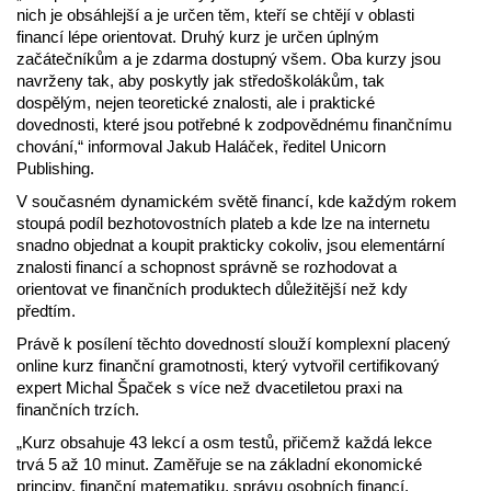
nich je obsáhlejší a je určen těm, kteří se chtějí v oblasti
financí lépe orientovat. Druhý kurz je určen úplným
začátečníkům a je zdarma dostupný všem. Oba kurzy jsou
navrženy tak, aby poskytly jak středoškolákům, tak
dospělým, nejen teoretické znalosti, ale i praktické
dovednosti, které jsou potřebné k zodpovědnému finančnímu
chování,“ informoval Jakub Haláček, ředitel Unicorn
Publishing.
V současném dynamickém světě financí, kde každým rokem
stoupá podíl bezhotovostních plateb a kde lze na internetu
snadno objednat a koupit prakticky cokoliv, jsou elementární
znalosti financí a schopnost správně se rozhodovat a
orientovat ve finančních produktech důležitější než kdy
předtím.
Právě k posílení těchto dovedností slouží komplexní placený
online kurz finanční gramotnosti, který vytvořil certifikovaný
expert Michal Špaček s více než dvacetiletou praxi na
finančních trzích.
„Kurz obsahuje 43 lekcí a osm testů, přičemž každá lekce
trvá 5 až 10 minut. Zaměřuje se na základní ekonomické
principy, finanční matematiku, správu osobních financí,