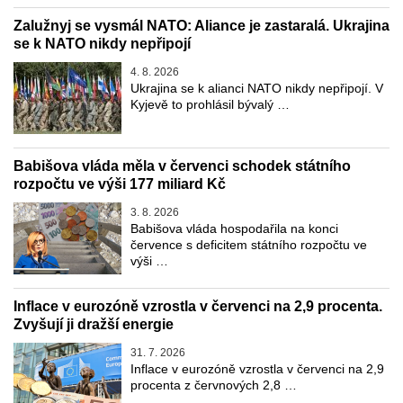
Zalužnyj se vysmál NATO: Aliance je zastaralá. Ukrajina
se k NATO nikdy nepřipojí
4. 8. 2026
Ukrajina se k alianci NATO nikdy nepřipojí. V
Kyjevě to prohlásil bývalý …
Babišova vláda měla v červenci schodek státního
rozpočtu ve výši 177 miliard Kč
3. 8. 2026
Babišova vláda hospodařila na konci
července s deficitem státního rozpočtu ve
výši …
Inflace v eurozóně vzrostla v červenci na 2,9 procenta.
Zvyšují ji dražší energie
31. 7. 2026
Inflace v eurozóně vzrostla v červenci na 2,9
procenta z červnových 2,8 …