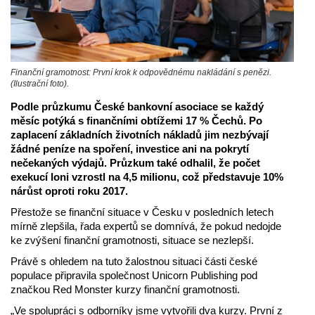
Finanční gramotnost: První krok k odpovědnému nakládání s penězi.
(Ilustrační foto).
Podle průzkumu České bankovní asociace se každý
měsíc potýká s finančními obtížemi 17 % Čechů. Po
zaplacení základních životních nákladů jim nezbývají
žádné peníze na spoření, investice ani na pokrytí
nečekaných výdajů. Průzkum také odhalil, že počet
exekucí loni vzrostl na 4,5 milionu, což představuje 10%
nárůst oproti roku 2017.
Přestože se finanční situace v Česku v posledních letech
mírně zlepšila, řada expertů se domnívá, že pokud nedojde
ke zvýšení finanční gramotnosti, situace se nezlepší.
Právě s ohledem na tuto žalostnou situaci části české
populace připravila společnost Unicorn Publishing pod
značkou Red Monster kurzy finanční gramotnosti.
„Ve spolupráci s odborníky jsme vytvořili dva kurzy. První z