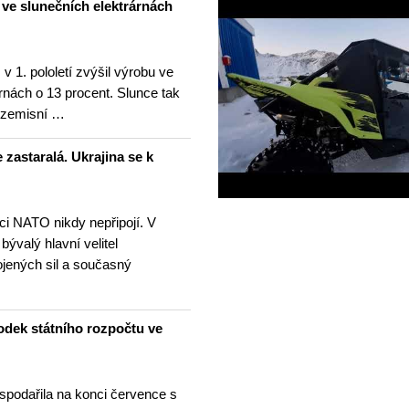
u ve slunečních elektrárnách
v 1. pololetí zvýšil výrobu ve
rnách o 13 procent. Slunce tak
ezemisní …
 zastaralá. Ukrajina se k
nci NATO nikdy nepřipojí. V
 bývalý hlavní velitel
ojených sil a současný
odek státního rozpočtu ve
spodařila na konci července s