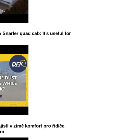
narler quad cab: It’s useful for
jistí v zimě komfort pro řidiče.
em