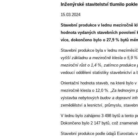
Inženýrské stavitelství tlumilo pokl
15.03.2024
Stavební produkce v lednu meziročně kle
hodnota vydaných stavebních povolení k
více, dokončeno bylo o 27,9 % bytů mén
Stavební produkce byla v lednu meziměsí
vyšší základnu a meziročně klesla o 5,9 %.
meziroční růst o 1,4 %, zatímco produkce 
vedoucí oddělení statistiky stavebnictví 
Orientační hodnota staveb, na které bylo v
meziročně klesla o 12,0 %.
„Za lednovým po
výstavba nebytových budov a dopravní infr
zemědělství a lesnictví, průmyslu, stavebn
V lednu bylo zahájeno 3 498 bytů a tento p
Dokončeno bylo 2 147 bytů, což znamenalo
Stavební produkce podle údajů Eurostatu v