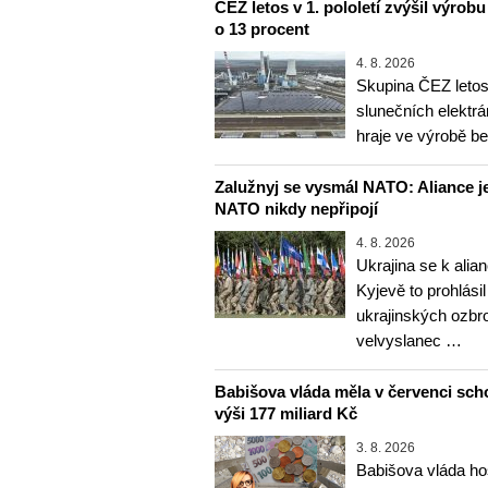
ČEZ letos v 1. pololetí zvýšil výrob
o 13 procent
4. 8. 2026
Skupina ČEZ letos 
slunečních elektrá
hraje ve výrobě b
Zalužnyj se vysmál NATO: Aliance je
NATO nikdy nepřipojí
4. 8. 2026
Ukrajina se k alia
Kyjevě to prohlásil
ukrajinských ozbr
velvyslanec …
Babišova vláda měla v červenci sch
výši 177 miliard Kč
3. 8. 2026
Babišova vláda ho