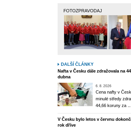
FOTOZPRAVODAJ
DALŠÍ ČLÁNKY
Nafta v Česku dále zdražovala na 44,6
dubna
6. 8. 2026
Cena nafty v Česk
minulé středy zdra
44,66 koruny za 
V Česku bylo letos v červnu dokon
rok dříve