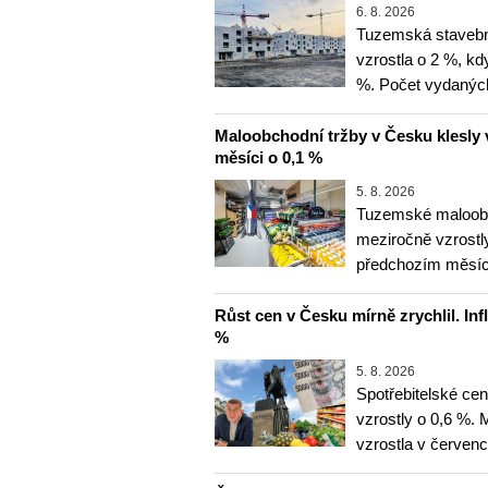
6. 8. 2026
Tuzemská stavebn
vzrostla o 2 %, kd
%. Počet vydanýc
Maloobchodní tržby v Česku klesly 
měsíci o 0,1 %
5. 8. 2026
Tuzemské maloobc
meziročně vzrostly
předchozím měsíce
Růst cen v Česku mírně zrychlil. Inf
%
5. 8. 2026
Spotřebitelské ce
vzrostly o 0,6 %.
vzrostla v červenc