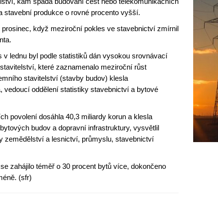
telství, kam spadá budování cest nebo telekomunikačních
a stavební produkce o rovné procento vyšší.
prosinec, když meziroční pokles ve stavebnictví zmírnil
nta.
 v lednu byl podle statistiků dán vysokou srovnávací
stavitelství, které zaznamenalo meziroční růst
mního stavitelství (stavby budov) klesla
, vedoucí oddělení statistiky stavebnictví a bytové
h povolení dosáhla 40,3 miliardy korun a klesla
bytových budov a dopravní infrastruktury, vysvětlil
ky zemědělství a lesnictví, průmyslu, stavebnictví
se zahájilo téměř o 30 procent bytů více, dokončeno
éně. (sfr)