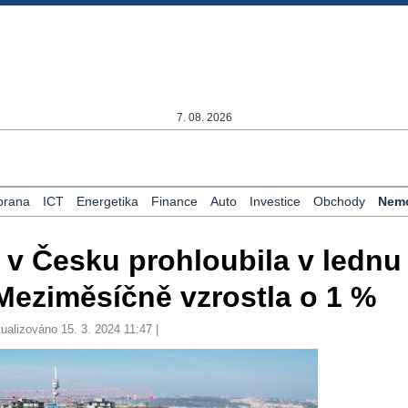
7. 08. 2026
brana
ICT
Energetika
Finance
Auto
Investice
Obchody
Nemo
 v Česku prohloubila v lednu
 Meziměsíčně vzrostla o 1 %
tualizováno 15. 3. 2024 11:47 |