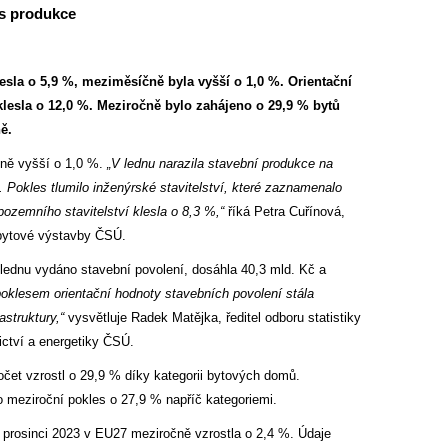
es produkce
sla o 5,9 %, meziměsíčně byla vyšší o 1,0 %. Orientační
lesla o 12,0 %. Meziročně bylo zahájeno o 29,9 % bytů
ě.
čně vyšší o 1,0 %.
„V lednu narazila stavební produkce na
 Pokles tlumilo inženýrské stavitelství, které zaznamenalo
pozemního stavitelství klesla o 8,3 %,“
říká Petra Cuřínová,
a bytové výstavby ČSÚ.
 lednu vydáno stavební povolení, dosáhla 40,3 mld. Kč a
klesem orientační hodnoty stavebních povolení stála
astruktury,“
vysvětluje Radek Matějka, ředitel odboru statistiky
ictví a energetiky ČSÚ.
očet vzrostl o 29,9 % díky kategorii bytových domů.
 meziroční pokles o 27,9 % napříč kategoriemi.
 prosinci 2023 v EU27 meziročně vzrostla o 2,4 %. Údaje