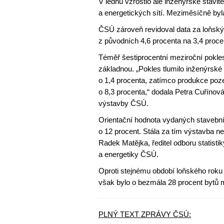
V lednu vzrostlo ale inženýrské stavi
a energetických sítí. Meziměsíčně byl
ČSÚ zároveň revidoval data za loňský 
z původních 4,6 procenta na 3,4 proce
Téměř šestiprocentní meziroční pokles
základnou. „Pokles tlumilo inženýrské 
o 1,4 procenta, zatímco produkce poze
o 8,3 procenta,“ dodala Petra Cuřínová
výstavby ČSÚ.
Orientační hodnota vydaných stavebníc
o 12 procent. Stála za tím výstavba ne
Radek Matějka, ředitel odboru statisti
a energetiky ČSÚ.
Oproti stejnému období loňského roku 
však bylo o bezmála 28 procent bytů m
PLNÝ TEXT ZPRÁVY ČSÚ: