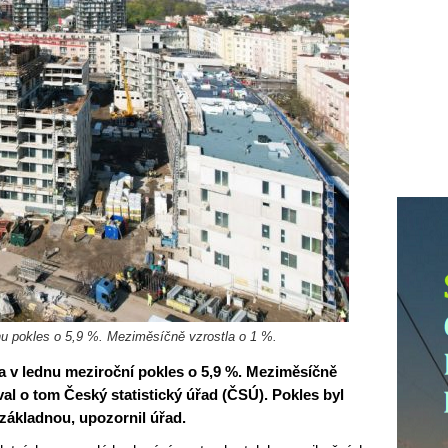
nu pokles o 5,9 %. Meziměsíčně vzrostla o 1 %.
a v lednu meziroční pokles o 5,9 %. Meziměsíčně
val o tom Český statistický úřad (ČSÚ). Pokles byl
základnou, upozornil úřad.