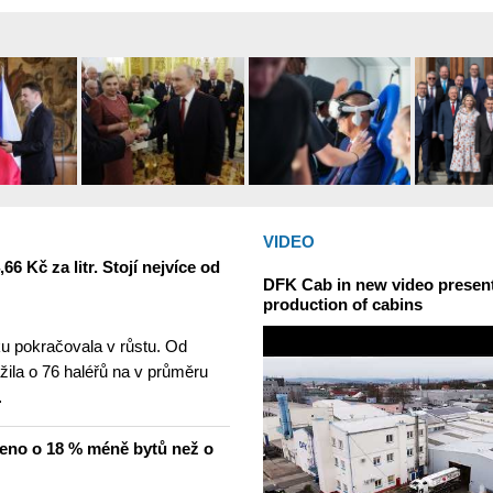
VIDEO
6 Kč za litr. Stojí nejvíce od
DFK Cab in new video presents
production of cabins
u pokračovala v růstu. Od
žila o 76 haléřů na v průměru
…
čeno o 18 % méně bytů než o