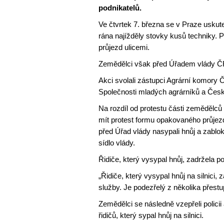
podnikatelů.
Ve čtvrtek 7. března se v Praze uskut
rána najížděly stovky kusů techniky. P
průjezd ulicemi.
Zemědělci však před Úřadem vlády ČR
Akci svolali zástupci Agrární komory Č
Společnosti mladých agrárníků a Če
Na rozdíl od protestu části zemědělců
mít protest formu opakovaného průjez
před Úřad vlády nasypali hnůj a zabl
sídlo vlády.
Řidiče, který vysypal hnůj, zadržela pol
„Řidiče, který vysypal hnůj na silnici, 
služby. Je podezřelý z několika přestup
Zemědělci se následně vzepřeli policii a 
řidičů, který sypal hnůj na silnici.