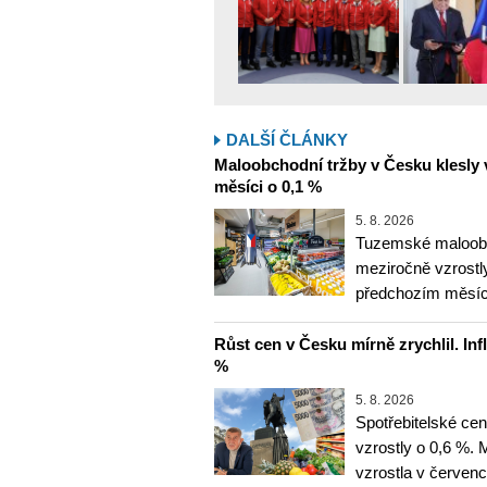
DALŠÍ ČLÁNKY
Maloobchodní tržby v Česku klesly 
měsíci o 0,1 %
5. 8. 2026
Tuzemské maloobc
meziročně vzrostly
předchozím měsíce
Růst cen v Česku mírně zrychlil. Inf
%
5. 8. 2026
Spotřebitelské ce
vzrostly o 0,6 %.
vzrostla v červenc