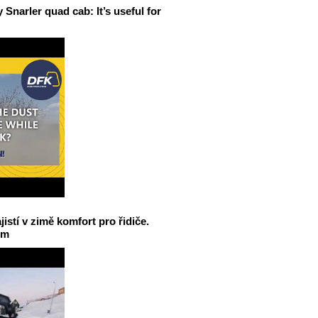
narler quad cab: It’s useful for
jistí v zimě komfort pro řidiče.
em