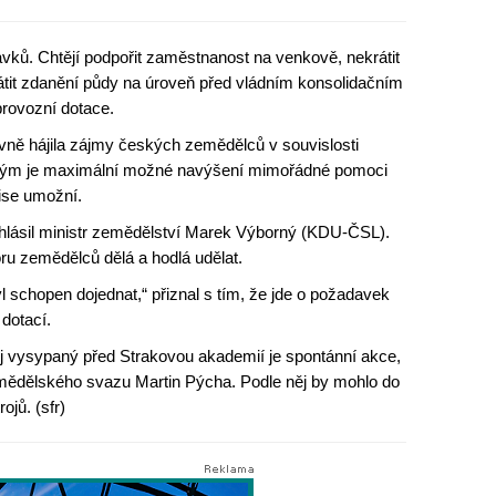
avků. Chtějí podpořit zaměstnanost na venkově, nekrátit
rátit zdanění půdy na úroveň před vládním konsolidačním
provozní dotace.
vně hájila zájmy českých zemědělců v souvislosti
átým je maximální možné navýšení mimořádné pomoci
ise umožní.
ohlásil ministr zemědělství Marek Výborný (KDU-ČSL).
ru zemědělců dělá a hodlá udělat.
l schopen dojednat,“ přiznal s tím, že jde o požadavek
dotací.
j vysypaný před Strakovou akademií je spontánní akce,
Zemědělského svazu Martin Pýcha. Podle něj by mohlo do
jů. (sfr)