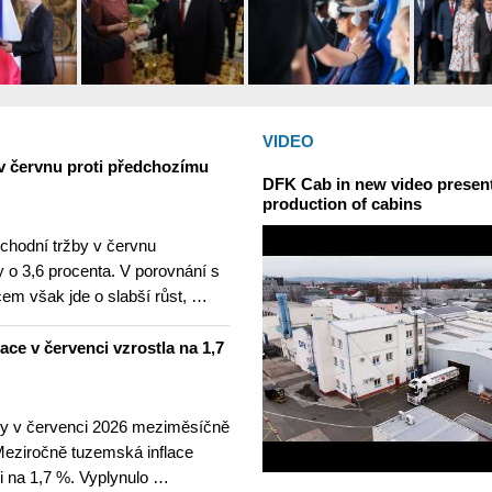
VIDEO
v červnu proti předchozímu
DFK Cab in new video presents
production of cabins
hodní tržby v červnu
 o 3,6 procenta. V porovnání s
m však jde o slabší růst, …
lace v červenci vzrostla na 1,7
ny v červenci 2026 meziměsíčně
 Meziročně tuzemská inflace
i na 1,7 %. Vyplynulo …