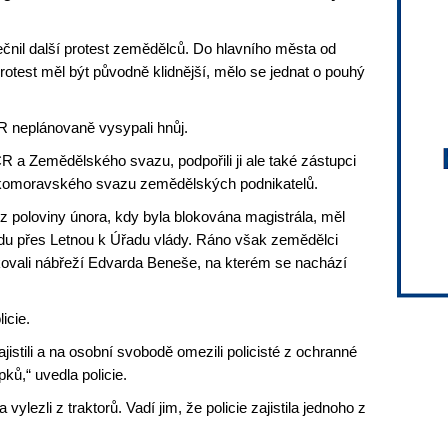
ečnil další protest zemědělců. Do hlavního města od
rotest měl být původně klidnější, mělo se jednat o pouhý
 neplánovaně vysypali hnůj.
R a Zemědělského svazu, podpořili ji ale také zástupci
skomoravského svazu zemědělských podnikatelů.
 z poloviny února, kdy byla blokována magistrála, měl
du přes Letnou k Úřadu vlády. Ráno však zemědělci
okovali nábřeží Edvarda Beneše, na kterém se nachází
icie.
zajistili a na osobní svobodě omezili policisté z ochranné
ků,“ uvedla policie.
vylezli z traktorů. Vadí jim, že policie zajistila jednoho z