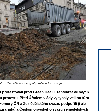
alu: Před vládou vysypaly velkou fůru hnoje.
 protestovali proti Green Dealu. Tentokrát ve svých
lém protestu. Před Úřadem vlády vysypaly velkou fůru
í komory ČR a Zemědělského svazu, podpořili ji ale
 agrárníků a Českomoravského svazu zemědělských