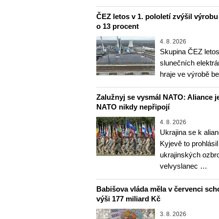
ČEZ letos v 1. pololetí zvýšil výrob
o 13 procent
4. 8. 2026
Skupina ČEZ letos 
slunečních elektrá
hraje ve výrobě b
Zalužnyj se vysmál NATO: Aliance je
NATO nikdy nepřipojí
4. 8. 2026
Ukrajina se k alia
Kyjevě to prohlásil
ukrajinských ozbr
velvyslanec …
Babišova vláda měla v červenci sch
výši 177 miliard Kč
3. 8. 2026