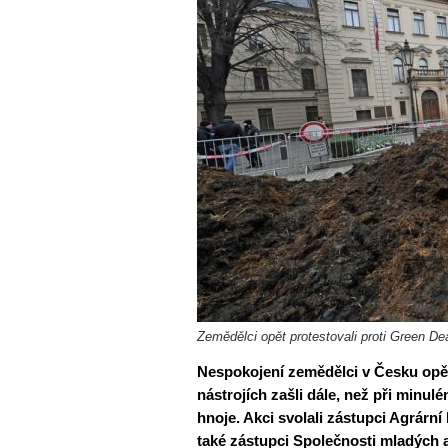
Zemědělci opět protestovali proti Green De
Nespokojení zemědělci v Česku opět
nástrojích zašli dále, než při minu
hnoje. Akci svolali zástupci Agrárn
také zástupci Společnosti mladých