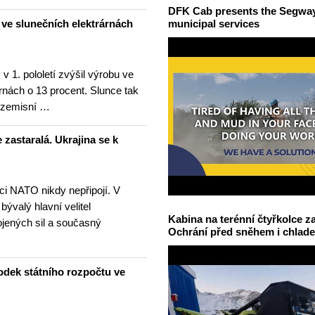
DFK Cab presents the Segway S
u ve slunečních elektrárnách
municipal services
v 1. pololetí zvýšil výrobu ve
rnách o 13 procent. Slunce tak
ezemisní …
 zastaralá. Ukrajina se k
nci NATO nikdy nepřipojí. V
 bývalý hlavní velitel
Kabina na terénní čtyřkolce za
ojených sil a současný
Ochrání před sněhem i chlad
odek státního rozpočtu ve