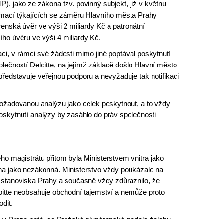
, jako ze zákona tzv. povinný subjekt, již v květnu
ormací týkajících se záměru Hlavního města Prahy
enská úvěr ve výši 2 miliardy Kč a patronátní
ho úvěru ve výši 4 miliardy Kč.
aci, v rámci své žádosti mimo jiné poptával poskytnutí
ečností Deloitte, na jejímž základě došlo Hlavní město
představuje veřejnou podporu a nevyžaduje tak notifikaci
požadovanou analýzu jako celek poskytnout, a to vždy
skytnutí analýzy by zasáhlo do práv společnosti
o magistrátu přitom byla Ministerstvem vnitra jako
 jako nezákonná. Ministerstvo vždy poukázalo na
stanoviska Prahy a současně vždy zdůraznilo, že
oitte neobsahuje obchodní tajemství a nemůže proto
dit.