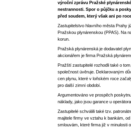
výroční zprávu Pražské plynárenské
nestrannosti. Spor o půjčku a poskyt
před soudem, který však ani po roce
Zastupitelstvo hlavního města Prahy již
Pražskou plynárenskou (PPAS). Na náku
korun.
Pražská plynárenská je dodavatel plynu
akcionářem je firma Pražská plynáren
Pražští zastupitelé rozhodli také o to
společnost úvěruje. Deklarovaným dův
cen plynu, které v loňském roce začal
pro další zimní období.
Argumentováno ve prospěch poskytnutí
náklady, jako jsou garance u operátora
Zastupitelé schválili také tzv. patroná
majitele firmy ve vztahu k bankám, od
smlouvám, které firma již v minulosti