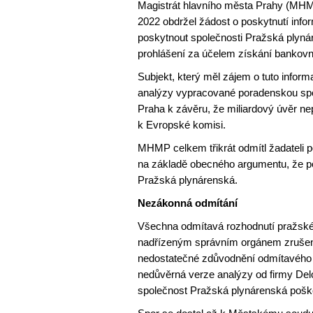
Magistrát hlavního města Prahy (MHMP)
2022 obdržel žádost o poskytnutí inf
poskytnout společnosti Pražská plynár
prohlášení za účelem získání bankovní
Subjekt, který měl zájem o tuto inform
analýzy vypracované poradenskou spol
Praha k závěru, že miliardový úvěr ne
k Evropské komisi.
MHMP celkem třikrát odmítl žadateli 
na základě obecného argumentu, že po
Pražská plynárenská.
Nezákonná odmítání
Všechna odmítavá rozhodnutí pražskéh
nadřízeným správním orgánem zrušena
nedostatečné zdůvodnění odmítavého 
nedůvěrná verze analýzy od firmy Del
společnost Pražská plynárenská poško