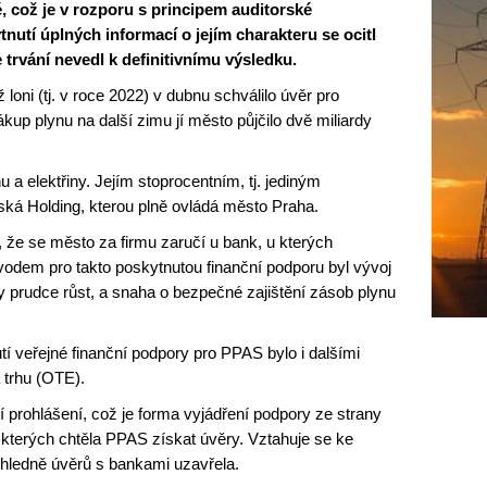
, což je v rozporu s principem auditorské
nutí úplných informací o jejím charakteru se ocitl
 trvání nevedl k definitivnímu výsledku.
 loni (tj. v roce 2022) v dubnu schválilo úvěr pro
p plynu na další zimu jí město půjčilo dvě miliardy
 a elektřiny. Jejím stoprocentním, tj. jediným
ská Holding, kterou plně ovládá město Praha.
m, že se město za firmu zaručí u bank, u kterých
odem pro takto poskytnutou finanční podporu byl vývoj
y prudce růst, a snaha o bezpečné zajištění zásob plynu
 veřejné finanční podpory pro PPAS bylo i dalšími
 trhu (OTE).
tní prohlášení, což je forma vyjádření podpory ze strany
 kterých chtěla PPAS získat úvěry. Vztahuje se ke
 ohledně úvěrů s bankami uzavřela.