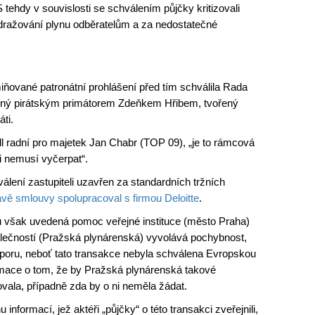
tehdy v souvislosti se schválením půjčky kritizovali
ražování plynu odběratelům a za nedostatečné
miňované patronátní prohlášení před tím schválila Rada
ený pirátským primátorem Zdeňkem Hřibem, tvořený
ti.
 radní pro majetek Jan Chabr (TOP 09), „je to rámcová
i nemusí vyčerpat“.
álení zastupiteli uzavřen za standardních tržních
avě smlouvy spolupracoval s firmou Deloitte
.
 však uvedená pomoc veřejné instituce (město Praha)
lečností (Pražská plynárenská) vyvolává pochybnost,
poru, neboť tato transakce nebyla schválena Evropskou
ormace o tom, že by Pražská plynárenská takové
vala, případně zda by o ni neměla žádat.
ormací, jež aktéři „půjčky“ o této transakci zveřejnili,