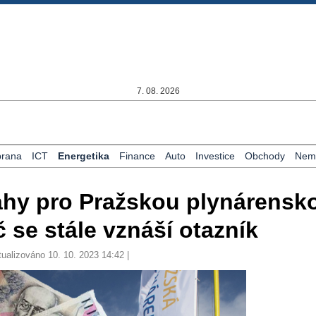
7. 08. 2026
rana
ICT
Energetika
Finance
Auto
Investice
Obchody
Nemo
ahy pro Pražskou plynárensk
č se stále vznáší otazník
tualizováno 10. 10. 2023 14:42 |