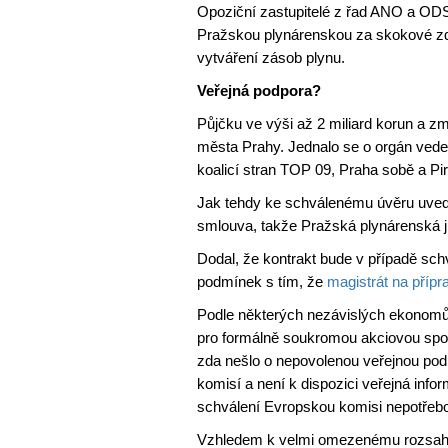
Opoziční zastupitelé z řad ANO a ODS 
Pražskou plynárenskou za skokové zd
vytváření zásob plynu.
Veřejná podpora?
Půjčku ve výši až 2 miliard korun a z
města Prahy. Jednalo se o orgán ved
koalicí stran TOP 09, Praha sobě a Pirá
Jak tehdy ke schválenému úvěru uvedl
smlouva, takže Pražská plynárenská j
Dodal, že kontrakt bude v případě schv
podmínek s tím, že
magistrát na přípr
Podle některých nezávislých ekonomů
pro formálně soukromou akciovou spo
zda nešlo o nepovolenou veřejnou pod
komisí a není k dispozici veřejná inf
schválení Evropskou komisi nepotřebo
Vzhledem k velmi omezenému rozsahu inf