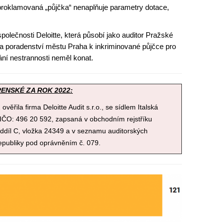
 proklamovaná „půjčka“ nenaplňuje parametry dotace,
společnosti Deloitte, která působí jako auditor Pražské
a poradenství městu Praha k inkriminované půjčce pro
ní nestrannosti neměl konat.
ENSKÉ ZA ROK 2022:
věřila firma Deloitte Audit s.r.o., se sídlem Italská
 IČO: 496 20 592, zapsaná v obchodním rejstříku
íl C, vložka 24349 a v seznamu auditorských
epubliky pod oprávněním č. 079.