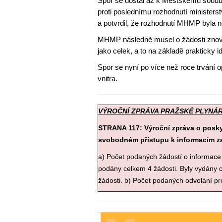
Spor se dostal až k Městskému soudu
proti poslednímu rozhodnutí ministers
a potvrdil, že rozhodnutí MHMP byla 
MHMP následně musel o žádosti znovu
jako celek, a to na základě prakticky
Spor se nyní po více než roce trvání 
vnitra.
VÝROČNÍ ZPRÁVA PRAŽSKÉ PLYNÁR
STRANA 117: Výroční zpráva o poskyt
svobodném přístupu k informacím za
a) Počet podaných žádostí o informace 
podány celkem 4 žádosti. Byly vydány 
žádosti. b) Počet podaných odvolání pro