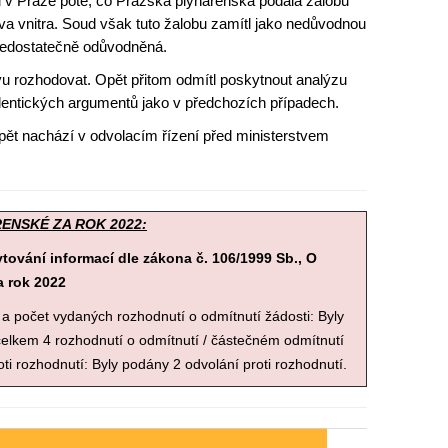
 v Praze poté, co Pražská plynárenská podala žalobu
tva vnitra. Soud však tuto žalobu zamítl jako nedůvodnou
nedostatečně odůvodněná.
 rozhodovat. Opět přitom odmítl poskytnout analýzu
 identických argumentů jako v předchozích případech.
opět nachází v odvolacím řízení před ministerstvem
ENSKÉ ZA ROK 2022:
ování informací dle zákona č. 106/1999 Sb., O
 rok 2022
a počet vydaných rozhodnutí o odmítnutí žádosti: Byly
celkem 4 rozhodnutí o odmítnutí / částečném odmítnutí
ti rozhodnutí: Byly podány 2 odvolání proti rozhodnutí.