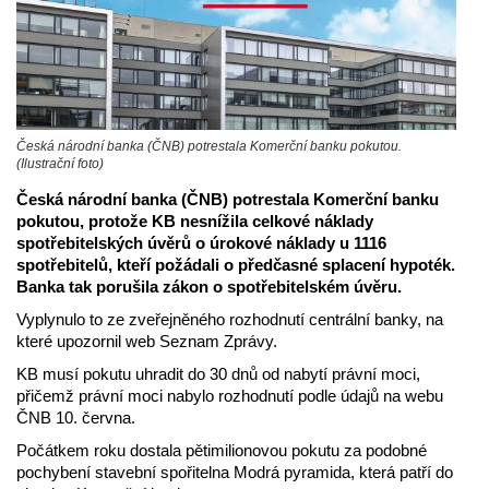
Česká národní banka (ČNB) potrestala Komerční banku pokutou.
(Ilustrační foto)
Česká národní banka (ČNB) potrestala Komerční banku
pokutou, protože KB nesnížila celkové náklady
spotřebitelských úvěrů o úrokové náklady u 1116
spotřebitelů, kteří požádali o předčasné splacení hypoték.
Banka tak porušila zákon o spotřebitelském úvěru.
Vyplynulo to ze zveřejněného rozhodnutí centrální banky, na
které upozornil web Seznam Zprávy.
KB musí pokutu uhradit do 30 dnů od nabytí právní moci,
přičemž právní moci nabylo rozhodnutí podle údajů na webu
ČNB 10. června.
Počátkem roku dostala pětimilionovou pokutu za podobné
pochybení stavební spořitelna Modrá pyramida, která patří do