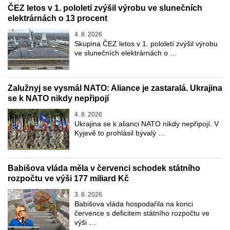
ČEZ letos v 1. pololetí zvýšil výrobu ve slunečních
elektrárnách o 13 procent
4. 8. 2026
Skupina ČEZ letos v 1. pololetí zvýšil výrobu
ve slunečních elektrárnách o …
Zalužnyj se vysmál NATO: Aliance je zastaralá. Ukrajina
se k NATO nikdy nepřipojí
4. 8. 2026
Ukrajina se k alianci NATO nikdy nepřipojí. V
Kyjevě to prohlásil bývalý …
Babišova vláda měla v červenci schodek státního
rozpočtu ve výši 177 miliard Kč
3. 8. 2026
Babišova vláda hospodařila na konci
července s deficitem státního rozpočtu ve
výši …