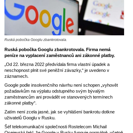
Ruská pobočka Googlu zbankrotovala.
Ruská pobočka Googlu zbankrotovala. Firma nemá
peníze na vyplacení zaměstnanců ani zákonné platby.
„Od 22. března 2022 předvídala firma vlastní úpadek a
neschopnost plnit své peněžní závazky,“ je uvedeno v
záznamech.
Google podle insolvenčního návrhu není schopen „vyhovět
požadavkům na výplatu odstupného svým bývalým
zaměstnancům ani provádět ve stanovených termínech
zákonné platby“.
Zatím není zcela jasné, jak se vyhlášení bankrotu dotkne
uživatelů Googlu v Rusku.
Šéf telekomunikační společnosti Rostelecom Michail
Osejevskij řekl, že Google v Rusku funguje normálně, včetně