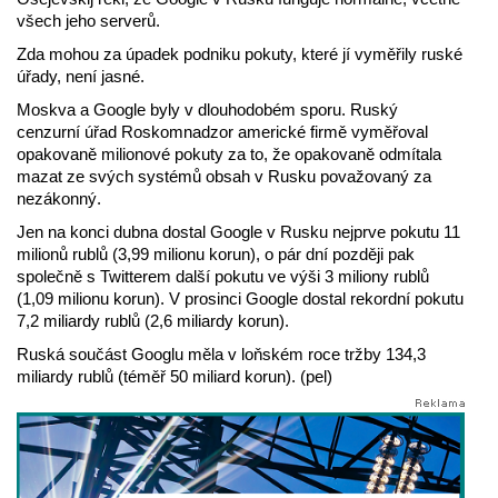
všech jeho serverů.
Zda mohou za úpadek podniku pokuty, které jí vyměřily ruské
úřady, není jasné.
Moskva a Google byly v dlouhodobém sporu. Ruský
cenzurní úřad Roskomnadzor americké firmě vyměřoval
opakovaně milionové pokuty za to, že opakovaně odmítala
mazat ze svých systémů obsah v Rusku považovaný za
nezákonný.
Jen na konci dubna dostal Google v Rusku nejprve pokutu 11
milionů rublů (3,99 milionu korun), o pár dní později pak
společně s Twitterem další pokutu ve výši 3 miliony rublů
(1,09 milionu korun). V prosinci Google dostal rekordní pokutu
7,2 miliardy rublů (2,6 miliardy korun).
Ruská součást Googlu měla v loňském roce tržby 134,3
miliardy rublů (téměř 50 miliard korun). (pel)