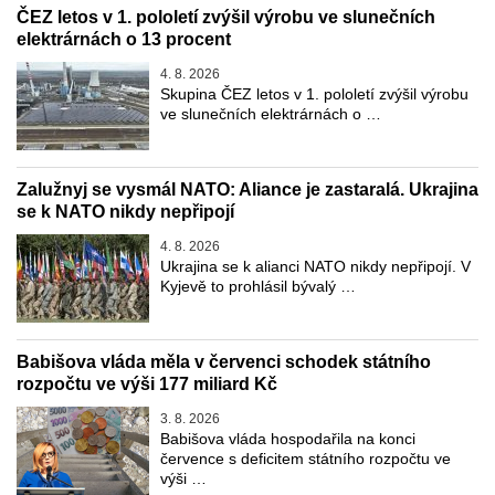
ČEZ letos v 1. pololetí zvýšil výrobu ve slunečních
elektrárnách o 13 procent
4. 8. 2026
Skupina ČEZ letos v 1. pololetí zvýšil výrobu
ve slunečních elektrárnách o …
Zalužnyj se vysmál NATO: Aliance je zastaralá. Ukrajina
se k NATO nikdy nepřipojí
4. 8. 2026
Ukrajina se k alianci NATO nikdy nepřipojí. V
Kyjevě to prohlásil bývalý …
Babišova vláda měla v červenci schodek státního
rozpočtu ve výši 177 miliard Kč
3. 8. 2026
Babišova vláda hospodařila na konci
července s deficitem státního rozpočtu ve
výši …