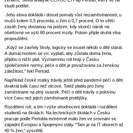
studii podílel.
Jeho slova dokládá i dosud pomalý růst
nezaměstnanosti, u
mužů kolem 0,5 procenta, u žen o 0,7 procent. O to větší
zásah ženy dostanou na podzim, kdy skončí nárok na
ošetřovné ve výši 80 procent mzdy. Potom přijde druhá vlna
propouštění.
„Když se zavřely školy, logicky se musel někdo o děti starat.
A domácnostem se víc vyplatí, aby zůstala doma žena,
přijdou o nižší plat. Významnou roli hrají v Česku
společenské normy, péče o děti je považována za ženskou
záležitost,“ řekl Pertold.
Například české matky trávily ještě před pandemií péčí o děti
dvakrát tolik času než otcové. Totéž platilo pro ženy
zaměstnané na plný úvazek. Péčí o děti trávily o polovinu
více času než jejich zaměstnané protějšky.
Rozdělení rolí, a tím i výše ohodnocení dokládá i rozdělení
studentů na školách. Na technických školách v Česku
pracuje podle Pertolda extrémně málo žen ve srovnání se
západní Evropou a Spojenými státy. “Tam je na IT oborech až
40 % žen,“ vysvětlil.