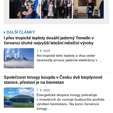
DALŠÍ ČLÁNKY
I přes tropické teploty dosáhl jaderný Temelín v
červenci druhé nejvyšší letošní měsíční výroby
7. 8. 2026
Ani tropické letní teploty a vlna veder
neomezily provoz jaderné elektrárny v …
Společnost innogy koupila v Česku dvě bioplynové
stanice, přestaví je na biometan
7. 8. 2026
Energetická skupina innogy pokračuje
v investicích do rozvoje budoucího porfolia
výroben biometanu. Na konci července
innogy …