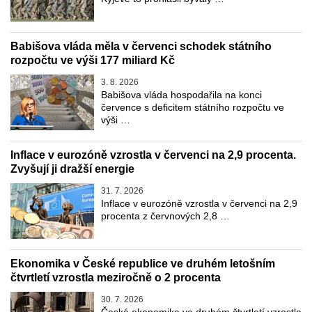
Babišova vláda měla v červenci schodek státního
rozpočtu ve výši 177 miliard Kč
3. 8. 2026
Babišova vláda hospodařila na konci
července s deficitem státního rozpočtu ve
výši …
Inflace v eurozóně vzrostla v červenci na 2,9 procenta.
Zvyšují ji dražší energie
31. 7. 2026
Inflace v eurozóně vzrostla v červenci na 2,9
procenta z červnových 2,8 …
Ekonomika v České republice ve druhém letošním
čtvrtletí vzrostla meziročně o 2 procenta
30. 7. 2026
Česká ekonomika ve druhém čtvrtletí vzrostla