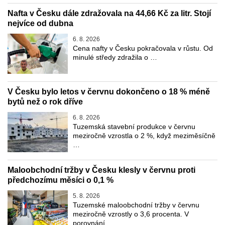
Nafta v Česku dále zdražovala na 44,66 Kč za litr. Stojí
nejvíce od dubna
6. 8. 2026
Cena nafty v Česku pokračovala v růstu. Od
minulé středy zdražila o …
V Česku bylo letos v červnu dokončeno o 18 % méně
bytů než o rok dříve
6. 8. 2026
Tuzemská stavební produkce v červnu
meziročně vzrostla o 2 %, když meziměsíčně
…
Maloobchodní tržby v Česku klesly v červnu proti
předchozímu měsíci o 0,1 %
5. 8. 2026
Tuzemské maloobchodní tržby v červnu
meziročně vzrostly o 3,6 procenta. V
porovnání …