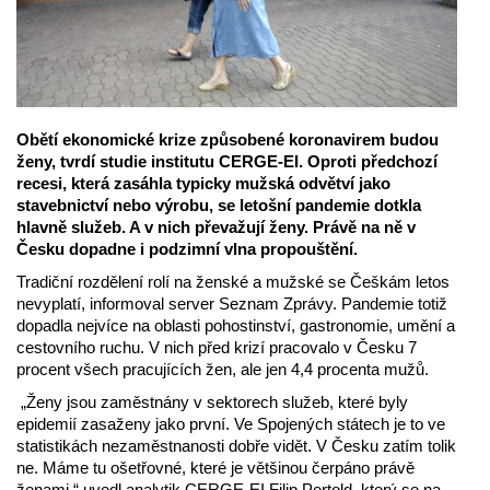
Obětí ekonomické krize způsobené koronavirem budou
ženy, tvrdí studie institutu CERGE-EI. Oproti předchozí
recesi, která zasáhla typicky mužská odvětví jako
stavebnictví nebo výrobu, se letošní pandemie dotkla
hlavně služeb. A v nich převažují ženy. Právě na ně v
Česku dopadne i podzimní vlna propouštění.
Tradiční rozdělení rolí na ženské a mužské se Češkám letos
nevyplatí, informoval server Seznam Zprávy. Pandemie totiž
dopadla nejvíce na oblasti pohostinství, gastronomie, umění a
cestovního ruchu. V nich před krizí pracovalo v Česku 7
procent všech pracujících žen, ale jen 4,4 procenta mužů.
„Ženy jsou zaměstnány v sektorech služeb, které byly
epidemií zasaženy jako první. Ve Spojených státech je to ve
statistikách nezaměstnanosti dobře vidět. V Česku zatím tolik
ne. Máme tu ošetřovné, které je většinou čerpáno právě
ženami,“ uvedl analytik CERGE-EI Filip Pertold, který se na