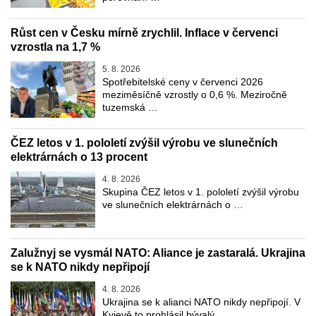
Růst cen v Česku mírně zrychlil. Inflace v červenci
vzrostla na 1,7 %
5. 8. 2026
Spotřebitelské ceny v červenci 2026
meziměsíčně vzrostly o 0,6 %. Meziročně
tuzemská …
ČEZ letos v 1. pololetí zvýšil výrobu ve slunečních
elektrárnách o 13 procent
4. 8. 2026
Skupina ČEZ letos v 1. pololetí zvýšil výrobu
ve slunečních elektrárnách o …
Zalužnyj se vysmál NATO: Aliance je zastaralá. Ukrajina
se k NATO nikdy nepřipojí
4. 8. 2026
Ukrajina se k alianci NATO nikdy nepřipojí. V
Kyjevě to prohlásil bývalý …