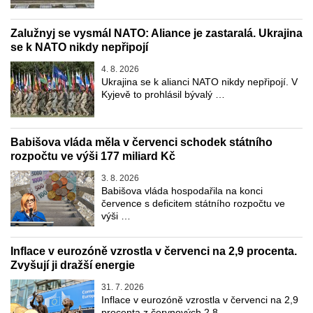
Zalužnyj se vysmál NATO: Aliance je zastaralá. Ukrajina
se k NATO nikdy nepřipojí
4. 8. 2026
Ukrajina se k alianci NATO nikdy nepřipojí. V
Kyjevě to prohlásil bývalý …
Babišova vláda měla v červenci schodek státního
rozpočtu ve výši 177 miliard Kč
3. 8. 2026
Babišova vláda hospodařila na konci
července s deficitem státního rozpočtu ve
výši …
Inflace v eurozóně vzrostla v červenci na 2,9 procenta.
Zvyšují ji dražší energie
31. 7. 2026
Inflace v eurozóně vzrostla v červenci na 2,9
procenta z červnových 2,8 …