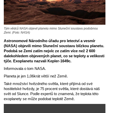
Tým vědců NASA objevil planetu mimo Sluneční soustavu podobnou
Zemi. (Foto: NASA)
Astronomové Národního úřadu pro letectví a vesmír
(NASA) objevili mimo Sluneční soustavu blízkou planetu.
Podobá se Zemi zatím nejvíc ze zatím více než 2 600
dalekohledem objevených planet, co se teploty a velikosti
týče. Exoplanetu nazvali Kepler-1649c.
Informovala o tom NASA.
Planeta je jen 1,06krát větší než Země.
Také množství hvězdného světla, které přijímá od své
hostitelské hvězdy, je 75 procent světla, které dostává náš
svět od Slunce. Podle expertů to znamená, že teplota této
exoplanety se může podobat teplotě Země.