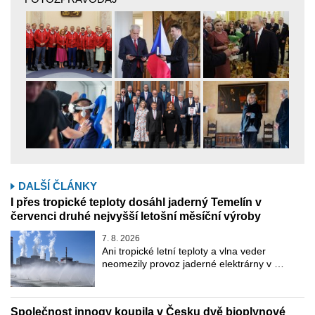
DALŠÍ ČLÁNKY
I přes tropické teploty dosáhl jaderný Temelín v
červenci druhé nejvyšší letošní měsíční výroby
7. 8. 2026
Ani tropické letní teploty a vlna veder
neomezily provoz jaderné elektrárny v …
Společnost innogy koupila v Česku dvě bioplynové