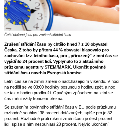
Čeští občané jsou pro zrušení střídání času...
Zrušení střídání času by chtělo hned 7 z 10 obyvatel
Česka. Z toho by přitom 44 % obyvatel hlasovalo pro
zachování tzv. letního času, pro „přirozený“ zimní čas se
vyjádřilo 24 procent lidí. Vyplynulo to z aktuálního
průzkumu agentury STEM/MARK. Ukončit povinné
střídání času navrhla Evropská komise.
Letní čas se na zimní změní o nadcházejícím víkendu. V noci
na neděli se ve 03:00 hodinky posunou o hodinu zpět, a noc
se tak o hodinu prodlouží. Opačným způsobem na letní se
čas mění vždy koncem března.
Se zrušením povinného střídání času v EU podle průzkumu
rozhodně souhlasí 38 procent dotázaných, spíše pro je 32
procent. Rozhodně proti rušení změn času je šest procent
lidí, spíše s ním nesouhlasí 23 procent. Nejvíc ukončení