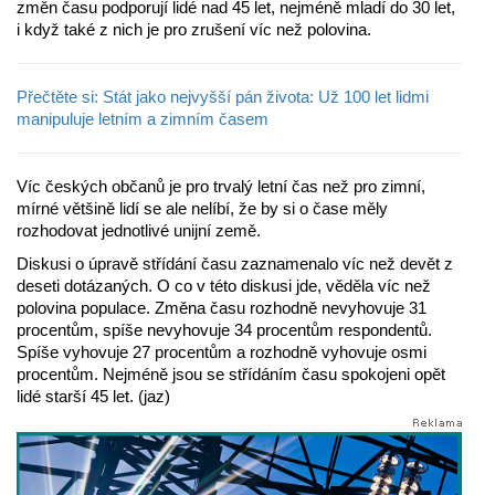
změn času podporují lidé nad 45 let, nejméně mladí do 30 let,
i když také z nich je pro zrušení víc než polovina.
Přečtěte si: Stát jako nejvyšší pán života: Už 100 let lidmi
manipuluje letním a zimním časem
Víc českých občanů je pro trvalý letní čas než pro zimní,
mírné většině lidí se ale nelíbí, že by si o čase měly
rozhodovat jednotlivé unijní země.
Diskusi o úpravě střídání času zaznamenalo víc než devět z
deseti dotázaných. O co v této diskusi jde, věděla víc než
polovina populace. Změna času rozhodně nevyhovuje 31
procentům, spíše nevyhovuje 34 procentům respondentů.
Spíše vyhovuje 27 procentům a rozhodně vyhovuje osmi
procentům. Nejméně jsou se střídáním času spokojeni opět
lidé starší 45 let. (jaz)