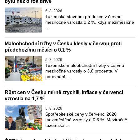
bytů než o rok dříve
6. 8. 2026
Tuzemská stavební produkce v červnu
meziročně vzrostla o 2 %, když meziměsíčně
…
Maloobchodní tržby v Česku klesly v červnu proti
předchozímu měsíci o 0,1 %
5. 8. 2026
Tuzemské maloobchodní tržby v červnu
meziročně vzrostly o 3,6 procenta. V
porovnání …
Růst cen v Česku mírně zrychlil. Inflace v červenci
vzrostla na 1,7 %
5. 8. 2026
Spotřebitelské ceny v červenci 2026
meziměsíčně vzrostly o 0,6 %. Meziročně
tuzemská …