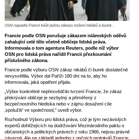
OSN napadla Francii kvůli jejímu zákazu nošení nikábů a burek...
Francie podle OSN porušuje zákazem islámských oděvů
zahalující celé tělo včetně obličeje lidská práva.
Informovala o tom agentura Reuters, podle níž výbor
OSN pro lidská práva nařídil Francii přezkoumání
příslušného zákona.
Francie podle výboru OSN zákaz nikábů či burek dostatečně
nevysvětlila. Výbor dal Paříži 180 dní na to, aby ho
informovala, jaká opatření přijala.
„Výbor konkrétně nepřesvědčilo tvrzení Francie, že zákaz
překrývání obličeje je nezbytný a přiměřený z
bezpečnostního hlediska nebo v zájmu dosažení cíle
‚spolužití‘ ve společnosti,“ uvedl výbor.
Rozhodnutí Výboru pro lidská práva, což je tým nezávislých
expertů dohlížejících na dodržování Mezinárodního paktu o
občanských a politických právech z roku 1966, nejsou právně
závazná. Ale na základě jednoho z opčních protokolů Francie