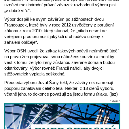
uznává mezinárodní právní závazek rozhodnutí výboru plnit
„v dobré víře“.
Výbor dospěl ke svým závěrům po stížnostech dvou
Francouzek, které byly v roce 2012 usvědčeny z porušení
zákona z roku 2010, který stanoví, že „nikdo nesmí ve
veřejném prostoru nosit jakýkoli druh oděvu určený k
zahalení obličeje“.
Výbor OSN uvedl, že zákaz takových oděvů neúměrně útočí
na právo žen projevovat svou náboženskou víru a mohl by
vést k tomu, že tyto ženy zůstanou zavřené doma a budou
odstrkovány. Výbor rovněž Francii nařídil, aby dvojici
stěžovatelek vyplatila odškodné.
Předseda výboru Juval Šany řekl, že závěry neznamenají
podporu zahalování celého těla. Někteří z 18 členů výboru,
včetně jeho, to dokonce považují za jistou formu útlaku. (jaz)