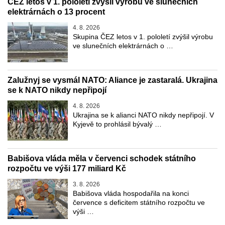
ČEZ letos v 1. pololetí zvýšil výrobu ve slunečních
elektrárnách o 13 procent
4. 8. 2026
Skupina ČEZ letos v 1. pololetí zvýšil výrobu
ve slunečních elektrárnách o …
Zalužnyj se vysmál NATO: Aliance je zastaralá. Ukrajina
se k NATO nikdy nepřipojí
4. 8. 2026
Ukrajina se k alianci NATO nikdy nepřipojí. V
Kyjevě to prohlásil bývalý …
Babišova vláda měla v červenci schodek státního
rozpočtu ve výši 177 miliard Kč
3. 8. 2026
Babišova vláda hospodařila na konci
července s deficitem státního rozpočtu ve
výši …