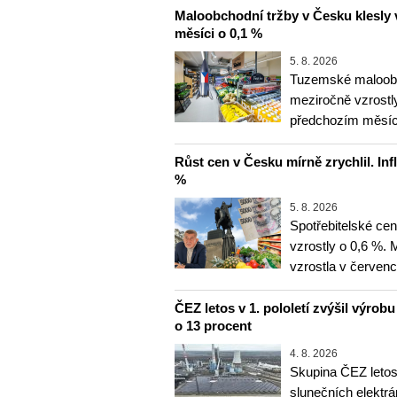
Maloobchodní tržby v Česku klesly 
měsíci o 0,1 %
5. 8. 2026
Tuzemské maloobc
meziročně vzrostly
předchozím měsíce
Růst cen v Česku mírně zrychlil. Inf
%
5. 8. 2026
Spotřebitelské ce
vzrostly o 0,6 %.
vzrostla v červenc
ČEZ letos v 1. pololetí zvýšil výrob
o 13 procent
4. 8. 2026
Skupina ČEZ letos 
slunečních elektrá