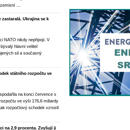
ezemisní …
 zastaralá. Ukrajina se k
nci NATO nikdy nepřipojí. V
 bývalý hlavní velitel
ojených sil a současný
odek státního rozpočtu ve
spodařila na konci července s
 rozpočtu ve výši 176,6 miliardy
tak rozpočtový schodek vzrostl
i na 2,9 procenta. Zvyšují ji