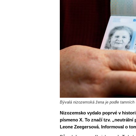
Bývalá nizozemská žena je podle tamních ú
Nizozemsko vydalo poprvé v histori
písmeno X. To značí tzv. „neutrální 
Leone Zeegersová. Informoval o tom