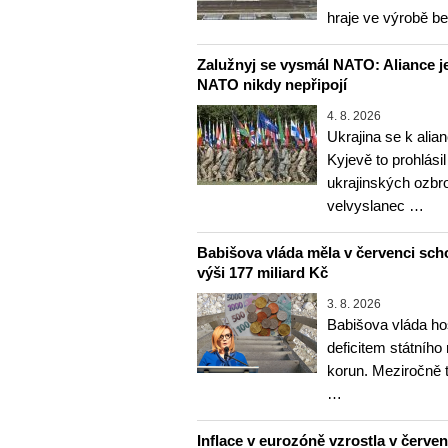
hraje ve výrobě b
Zalužnyj se vysmál NATO: Aliance je
NATO nikdy nepřipojí
4. 8. 2026
Ukrajina se k alia
Kyjevě to prohlásil
ukrajinských ozbr
velvyslanec …
Babišova vláda měla v červenci sch
výši 177 miliard Kč
3. 8. 2026
Babišova vláda ho
deficitem státního
korun. Meziročně 
…
Inflace v eurozóně vzrostla v červenc