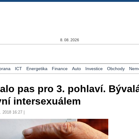
8. 08. 2026
brana
ICT
Energetika
Finance
Auto
Investice
Obchody
Nemo
lo pas pro 3. pohlaví. Býval
yní intersexuálem
. 2018 16:27 |