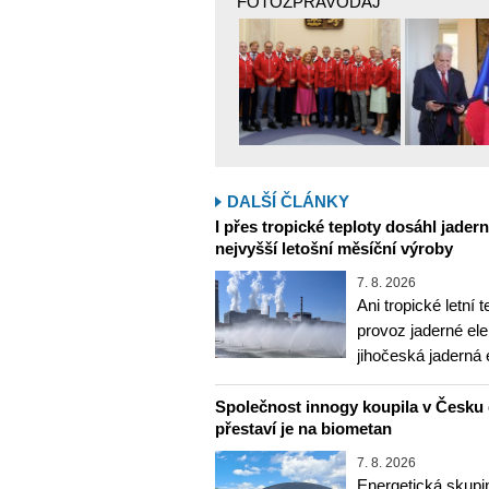
FOTOZPRAVODAJ
DALŠÍ ČLÁNKY
I přes tropické teploty dosáhl jader
nejvyšší letošní měsíční výroby
7. 8. 2026
Ani tropické letní 
provoz jaderné ele
jihočeská jaderná 
Společnost innogy koupila v Česku 
přestaví je na biometan
7. 8. 2026
Energetická skupi