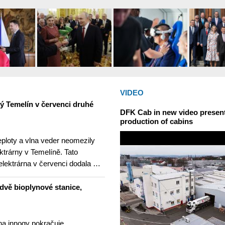
VIDEO
ný Temelín v červenci druhé
DFK Cab in new video presents
production of cabins
teploty a vlna veder neomezily
ktrárny v Temelíně. Tato
elektrárna v červenci dodala …
dvě bioplynové stanice,
na innogy pokračuje