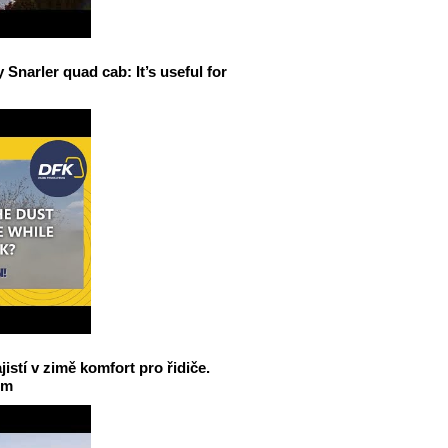
narler quad cab: It’s useful for
jistí v zimě komfort pro řidiče.
em