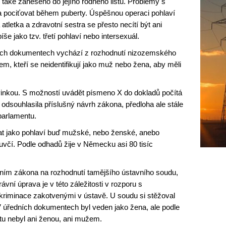
 také zaneseno do jejího rodného listu. Problémy s
a pociťovat během puberty. Úspěšnou operaci pohlaví
atletka a zdravotní sestra se přesto necítí být ani
še jako tzv. třetí pohlaví nebo intersexuál.
álních dokumentech vychází z rozhodnutí nizozemského
em, kteří se neidentifikují jako muž nebo žena, aby měli
inkou. S možností uvádět písmeno X do dokladů počítá
odsouhlasila příslušný návrh zákona, předloha ale stále
parlamentu.
nat jako pohlaví buď mužské, nebo ženské, anebo
včí. Podle odhadů žije v Německu asi 80 tisíc
ím zákona na rozhodnutí tamějšího ústavního soudu,
vní úprava je v této záležitosti v rozporu s
riminace zakotvenými v ústavě. U soudu si stěžoval
V úředních dokumentech byl veden jako žena, ale podle
u nebyl ani ženou, ani mužem.