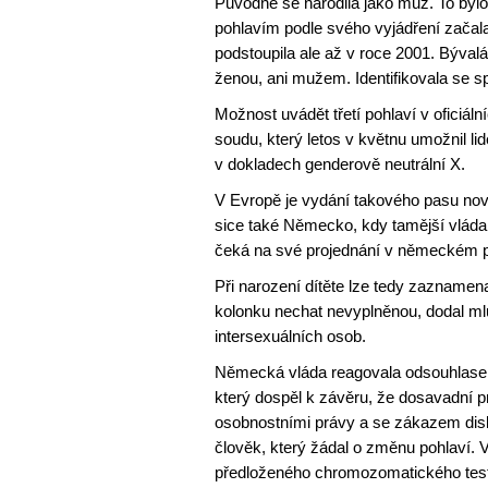
Původně se narodila jako muž. To bylo
pohlavím podle svého vyjádření začal
podstoupila ale až v roce 2001. Bývalá 
ženou, ani mužem. Identifikovala se spí
Možnost uvádět třetí pohlaví v ofici
soudu, který letos v květnu umožnil lid
v dokladech genderově neutrální X.
V Evropě je vydání takového pasu nov
sice také Německo, kdy tamější vláda 
čeká na své projednání v německém 
Při narození dítěte lze tedy zazname
kolonku nechat nevyplněnou, dodal mlu
intersexuálních osob.
Německá vláda reagovala odsouhlasen
který dospěl k závěru, že dosavadní prá
osobnostními právy a se zákazem disk
člověk, který žádal o změnu pohlaví. 
předloženého chromozomatického test