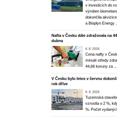
v investicích do r
výroben biometanu
dokončila akvizice
a Bioplyn Energy
Nafta v Česku dále zdražovala na 44,6
dubna
6. 8. 2026
Cena nafty v Česk
minulé středy zdra
44,66 koruny za 
V Česku bylo letos v červnu dokon
rok dříve
6. 8. 2026
Tuzemská stavebn
vzrostla o 2 %, kd
%. Počet vydanýc