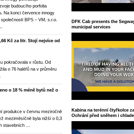
ozvoje budoucího porfolia
. Na konci července innogy
 společností BPS – VM, s.r.o.
DFK Cab presents the Segway S
 …
municipal services
6 Kč za litr. Stojí nejvíce od
u pokračovala v růstu. Od
žila o 76 haléřů na v průměru
…
čeno o 18 % méně bytů než o
Kabina na terénní čtyřkolce za
í produkce v červnu meziročně
Ochrání před sněhem i chlad
yž meziměsíčně byla nižší o 0,3
h stavebních …