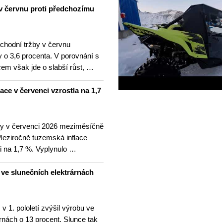
v červnu proti předchozímu
hodní tržby v červnu
 o 3,6 procenta. V porovnání s
m však jde o slabší růst, …
lace v červenci vzrostla na 1,7
ny v červenci 2026 meziměsíčně
 Meziročně tuzemská inflace
i na 1,7 %. Vyplynulo …
u ve slunečních elektrárnách
v 1. pololetí zvýšil výrobu ve
rnách o 13 procent. Slunce tak