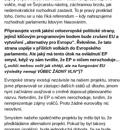
voliče, mají ve Švýcarsku nástroj, záchrannou brzdu, jak
nedemokratické rozhodnutí zastavit. To je pravý protiklad
toho, čemu se u nás říká referendum – kdy nahrazujeme
rozhodnutí parlamentu lidovým hlasováním.
Připravujete vznik jakési celoevropské politické strany,
jejímž klíčovým programovým bodem bude zrušení EU a
vytvoření „alternativy pro Evropu“. Řekněme, že tato
strana uspěje v příštích volbách do Evropského
parlamentu. Ale jaký má tento útok na ovládnutí EP
smysl, když vy sám tvrdíte, že EP o ničem nerozhoduje…
(
„voliči mohou volit jak chtějí, ale na fungování EU
)?
výsledky nemají VŮBEC ŽÁDNÝ VLIV“
Evropské strany existují nezávisle na našem projektu, stranu
jsme připravovali se zástupci dalších států už dlouho, jenom
nyní začínáme uvažovat o změně doposud plánovaného
názvu. Netvrdím, že EP o ničem nerozhoduje, tvrdím, že
nereprezentuje zájmy voličů. Proto žádné eurovolby nic
neovlivní.
Smyslem našeho společného projektu by mělo být to, že
předkládáme alternativní projekt. Pokud by byl takový
program úspěšný, bude jednoduchá dohoda, že se bude