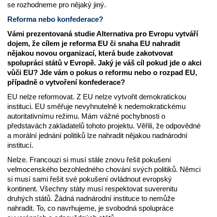
se rozhodneme pro nějaký jiný.
Reforma nebo konfederace?
Vámi prezentovaná studie Alternativa pro Evropu vytváří
dojem, že cílem je reforma EU či snaha EU nahradit
nějakou novou organizací, která bude zakotvovat
spolupráci států v Evropě. Jaký je váš cíl pokud jde o akci
vůči EU? Jde vám o pokus o reformu nebo o rozpad EU,
případně o vytvoření konfederace?
EU nelze reformovat. Z EU nelze vytvořit demokratickou
instituci. EU směřuje nevyhnutelně k nedemokratickému
autoritativnímu režimu. Mám vážné pochybnosti o
představách zakladatelů tohoto projektu. Věřili, že odpovědné
a morální jednání politiků lze nahradit nějakou nadnárodní
institucí.
Nelze. Francouzi si musí stále znovu řešit pokušení
velmocenského bezohledného chování svých politiků. Němci
si musí sami řešit své pokušení ovládnout evropský
kontinent. Všechny státy musí respektovat suverenitu
druhých států. Žádná nadnárodní instituce to nemůže
nahradit. To, co navrhujeme, je svobodná spolupráce