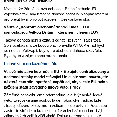
brexitující Velkou Británií?
Myslím, že žádná taková dohoda s Británií nebude. EU
vyjednává tak, aby k žádné dohodě nedošlo. Naopak vzorem
pro brexit by mohlo být rozdělení Československa.
Věříte v „dobrou“ obchodní dohodu mezi EU a
samostatnou Velkou Británií, která není členem EU?
Taková dohoda není složitá, sjednat ji je rutinní záležitost.
Spíš očekávám, že budou platit pravidla WTO. Ale rád bych
se nechal překvapit, kdyby se obchodní dohoda uzavřela.
Bylo by to v zájmu obou stran kanálu.
Lidové veto do každého státu
Ve své iniciativě ke zrušení EU kritizujete centralizovaný a
nedemokratický model stávající Unie, ale sami navrhujete
některé centrální opatření, například, aby v celé EU bylo v
každém státu zavedeno lidové veto. Proč?
Záměrně nenavrhujeme referendum, ale švýcarské lidové
veto. Evropská unie poškodila demokratické tradice. Lidé
ztrácejí důvěru, že by mohli volbami něco ovlivnit. Podstatou
zastupitelské demokracie je to, že volení zákonodárci hájí
zájmy svých voličů vůči vládě. Pokud nereprezentují své