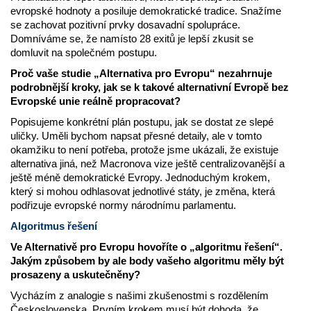
evropské hodnoty a posiluje demokratické tradice. Snažíme
se zachovat pozitivní prvky dosavadní spolupráce.
Domníváme se, že namísto 28 exitů je lepší zkusit se
domluvit na společném postupu.
Proč vaše studie „Alternativa pro Evropu“ nezahrnuje
podrobnější kroky, jak se k takové alternativní Evropě bez
Evropské unie reálně propracovat?
Popisujeme konkrétní plán postupu, jak se dostat ze slepé
uličky. Uměli bychom napsat přesné detaily, ale v tomto
okamžiku to není potřeba, protože jsme ukázali, že existuje
alternativa jiná, než Macronova vize ještě centralizovanější a
ještě méně demokratické Evropy. Jednoduchým krokem,
který si mohou odhlasovat jednotlivé státy, je změna, která
podřizuje evropské normy národnímu parlamentu.
Algoritmus řešení
Ve Alternativě pro Evropu hovoříte o „algoritmu řešení“.
Jakým způsobem by ale body vašeho algoritmu měly být
prosazeny a uskutečněny?
Vycházím z analogie s našimi zkušenostmi s rozdělením
Československa. Prvním krokem musí být dohoda, že