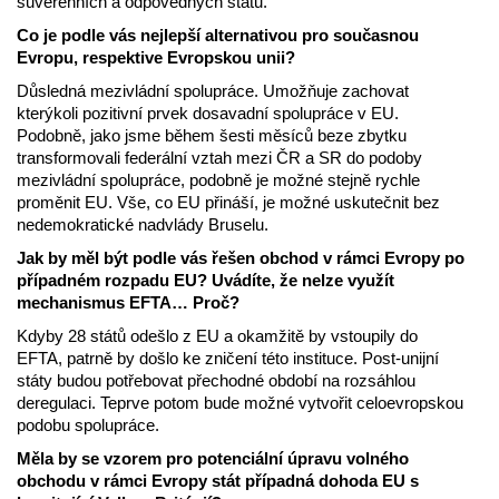
suverénních a odpovědných států.
Co je podle vás nejlepší alternativou pro současnou
Evropu, respektive Evropskou unii?
Důsledná mezivládní spolupráce. Umožňuje zachovat
kterýkoli pozitivní prvek dosavadní spolupráce v EU.
Podobně, jako jsme během šesti měsíců beze zbytku
transformovali federální vztah mezi ČR a SR do podoby
mezivládní spolupráce, podobně je možné stejně rychle
proměnit EU. Vše, co EU přináší, je možné uskutečnit bez
nedemokratické nadvlády Bruselu.
Jak by měl být podle vás řešen obchod v rámci Evropy po
případném rozpadu EU? Uvádíte, že nelze využít
mechanismus EFTA… Proč?
Kdyby 28 států odešlo z EU a okamžitě by vstoupily do
EFTA, patrně by došlo ke zničení této instituce. Post-unijní
státy budou potřebovat přechodné období na rozsáhlou
deregulaci. Teprve potom bude možné vytvořit celoevropskou
podobu spolupráce.
Měla by se vzorem pro potenciální úpravu volného
obchodu v rámci Evropy stát případná dohoda EU s