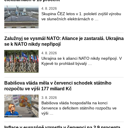
4. 8. 2026
Skupina ČEZ letos v 1. pololetí zvýšil výrobu
ve slunečních elektrárnách o …
Zalužnyj se vysmál NATO: Aliance je zastaralá. Ukrajina
se k NATO nikdy nepřipojí
4. 8. 2026
Ukrajina se k alianci NATO nikdy nepřipojí. V
Kyjevě to prohlásil bývalý …
Babišova vláda měla v červenci schodek státního
rozpočtu ve výši 177 miliard Kč
3. 8. 2026
Babišova vláda hospodařila na konci
července s deficitem státního rozpočtu ve
výši …
Inflace v eurozóně vzrostla v červenci na 2,9 procenta.