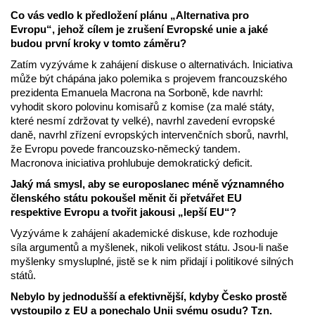
Co vás vedlo k předložení plánu „Alternativa pro
Evropu“, jehož cílem je zrušení Evropské unie a jaké
budou první kroky v tomto záměru?
Zatím vyzýváme k zahájení diskuse o alternativách. Iniciativa
může být chápána jako polemika s projevem francouzského
prezidenta Emanuela Macrona na Sorboně, kde navrhl:
vyhodit skoro polovinu komisařů z komise (za malé státy,
které nesmí zdržovat ty velké), navrhl zavedení evropské
daně, navrhl zřízení evropských intervenčních sborů, navrhl,
že Evropu povede francouzsko-německý tandem.
Macronova iniciativa prohlubuje demokratický deficit.
Jaký má smysl, aby se europoslanec méně významného
členského státu pokoušel měnit či přetvářet EU
respektive Evropu a tvořit jakousi „lepší EU“?
Vyzýváme k zahájení akademické diskuse, kde rozhoduje
síla argumentů a myšlenek, nikoli velikost státu. Jsou-li naše
myšlenky smysluplné, jistě se k nim přidají i politikové silných
států.
Nebylo by jednodušší a efektivnější, kdyby Česko prostě
vystoupilo z EU a ponechalo Unii svému osudu? Tzn.