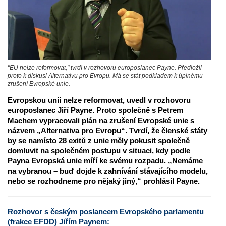
"EU nelze reformovat," tvrdí v rozhovoru europoslanec Payne. Předložil
proto k diskusi Alternativu pro Evropu. Má se stát podkladem k úplnému
zrušení Evropské unie.
Evropskou unii nelze reformovat, uvedl v rozhovoru
europoslanec Jiří Payne. Proto společně s Petrem
Machem vypracovali plán na zrušení Evropské unie s
názvem „Alternativa pro Evropu“. Tvrdí, že členské státy
by se namísto 28 exitů z unie měly pokusit společně
domluvit na společném postupu v situaci, kdy podle
Payna Evropská unie míří ke svému rozpadu. „Nemáme
na vybranou – buď dojde k zahnívání stávajícího modelu,
nebo se rozhodneme pro nějaký jiný,“ prohlásil Payne.
Rozhovor s českým poslancem Evropského parlamentu
(frakce EFDD) Jiřím Paynem: