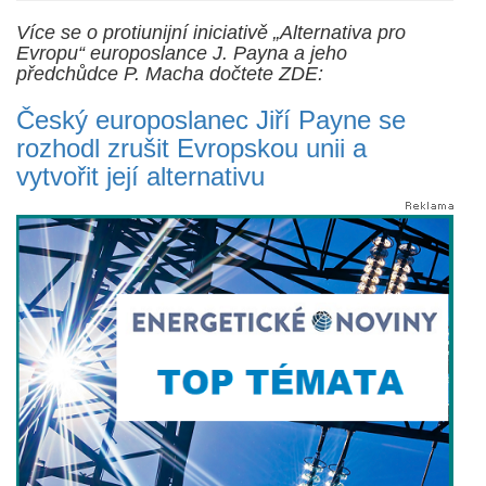
Více se o protiunijní iniciativě „Alternativa pro
Evropu“ europoslance J. Payna a jeho
předchůdce P. Macha dočtete ZDE:
Český europoslanec Jiří Payne se
rozhodl zrušit Evropskou unii a
vytvořit její alternativu