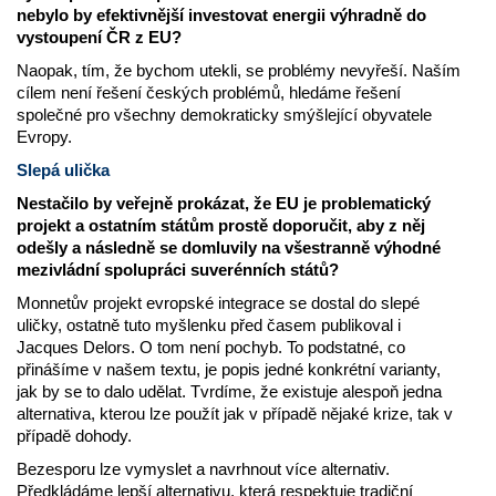
nebylo by efektivnější investovat energii výhradně do
vystoupení ČR z EU?
Naopak, tím, že bychom utekli, se problémy nevyřeší. Naším
cílem není řešení českých problémů, hledáme řešení
společné pro všechny demokraticky smýšlející obyvatele
Evropy.
Slepá ulička
Nestačilo by veřejně prokázat, že EU je problematický
projekt a ostatním státům prostě doporučit, aby z něj
odešly a následně se domluvily na všestranně výhodné
mezivládní spolupráci suverénních států?
Monnetův projekt evropské integrace se dostal do slepé
uličky, ostatně tuto myšlenku před časem publikoval i
Jacques Delors. O tom není pochyb. To podstatné, co
přinášíme v našem textu, je popis jedné konkrétní varianty,
jak by se to dalo udělat. Tvrdíme, že existuje alespoň jedna
alternativa, kterou lze použít jak v případě nějaké krize, tak v
případě dohody.
Bezesporu lze vymyslet a navrhnout více alternativ.
Předkládáme lepší alternativu, která respektuje tradiční