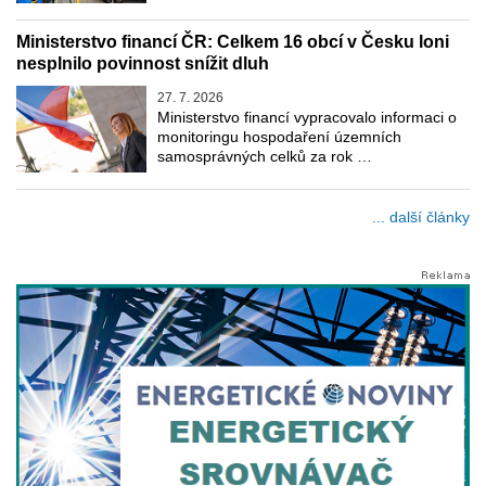
Ministerstvo financí ČR: Celkem 16 obcí v Česku loni
nesplnilo povinnost snížit dluh
27. 7. 2026
Ministerstvo financí vypracovalo informaci o
monitoringu hospodaření územních
samosprávných celků za rok …
... další články