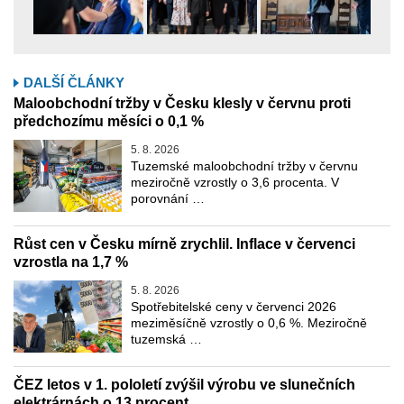
DALŠÍ ČLÁNKY
Maloobchodní tržby v Česku klesly v červnu proti
předchozímu měsíci o 0,1 %
5. 8. 2026
Tuzemské maloobchodní tržby v červnu
meziročně vzrostly o 3,6 procenta. V
porovnání …
Růst cen v Česku mírně zrychlil. Inflace v červenci
vzrostla na 1,7 %
5. 8. 2026
Spotřebitelské ceny v červenci 2026
meziměsíčně vzrostly o 0,6 %. Meziročně
tuzemská …
ČEZ letos v 1. pololetí zvýšil výrobu ve slunečních
elektrárnách o 13 procent