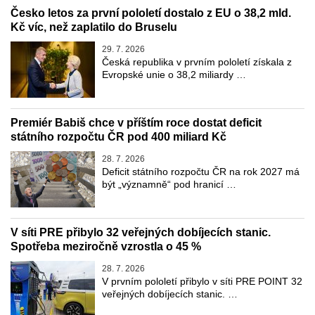
Česko letos za první pololetí dostalo z EU o 38,2 mld.
Kč víc, než zaplatilo do Bruselu
29. 7. 2026
Česká republika v prvním pololetí získala z
Evropské unie o 38,2 miliardy …
Premiér Babiš chce v příštím roce dostat deficit
státního rozpočtu ČR pod 400 miliard Kč
28. 7. 2026
Deficit státního rozpočtu ČR na rok 2027 má
být „významně“ pod hranicí …
V síti PRE přibylo 32 veřejných dobíjecích stanic.
Spotřeba meziročně vzrostla o 45 %
28. 7. 2026
V prvním pololetí přibylo v síti PRE POINT 32
veřejných dobíjecích stanic. …