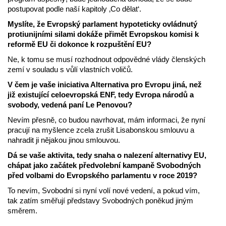
postupovat podle naší kapitoly ‚Co dělat‘.
Myslíte, že Evropský parlament hypoteticky ovládnutý
protiunijními silami dokáže přimět Evropskou komisi k
reformě EU či dokonce k rozpuštění EU?
Ne, k tomu se musí rozhodnout odpovědné vlády členských
zemí v souladu s vůlí vlastních voličů.
V čem je vaše iniciativa Alternativa pro Evropu jiná, než
již existující celoevropská ENF, tedy Evropa národů a
svobody, vedená paní Le Penovou?
Nevím přesně, co budou navrhovat, mám informaci, že nyní
pracují na myšlence zcela zrušit Lisabonskou smlouvu a
nahradit ji nějakou jinou smlouvou.
Dá se vaše aktivita, tedy snaha o nalezení alternativy EU,
chápat jako začátek předvolební kampaně Svobodných
před volbami do Evropského parlamentu v roce 2019?
To nevím, Svobodní si nyní volí nové vedení, a pokud vím,
tak zatím směřují představy Svobodných poněkud jiným
směrem.