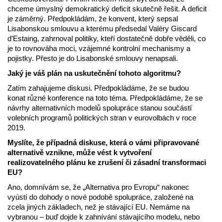
chceme úmyslný demokratický deficit skutečně řešit. A deficit
je záměrný. Předpokládám, že konvent, který sepsal
Lisabonskou smlouvu a kterému předsedal Valéry Giscard
d’Estaing, zahrnoval politiky, kteří dostatečně dobře věděli, co
je to rovnováha moci, vzájemné kontrolní mechanismy a
pojistky. Přesto je do Lisabonské smlouvy nenapsali.
Jaký je váš plán na uskutečnění tohoto algoritmu?
Zatím zahajujeme diskusi. Předpokládáme, že se budou
konat různé konference na toto téma. Předpokládáme, že se
návrhy alternativních modelů spolupráce stanou součástí
volebních programů politických stran v eurovolbách v roce
2019.
Myslíte, že případná diskuse, která o vámi připravované
alternativě vznikne, může vést k vytvoření
realizovatelného plánu ke zrušení či zásadní transformaci
EU?
Ano, domnívám se, že „Alternativa pro Evropu“ nakonec
vyústí do dohody o nové podobě spolupráce, založené na
zcela jiných základech, než je stávající EU. Nemáme na
vybranou – buď dojde k zahnívání stávajícího modelu, nebo