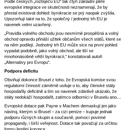
Podle českých „rozbíječů EU“ tak čtyři základní pilíře
evropské integrace ve skutečnosti neznamenají, že by
přestal existovat dohled: byrokracie se prý naopak zvýšila.
Upozorňují také na to, že společný / jednotný trh EU je
navenek velmi uzavřený.
„Pravidla volného obchodu jsou nesmírně prospěšná a volný
obchod opravdu přináší užitek občanům všech států, které se
na něm podílejí. Jednotný trh EU může sice na první pohled
vypadat podobně, jako volný obchod, ale liší se
mnohonásobně větší byrokracií,“ konstatovali autoři
„Alternativy pro Evropu“.
Podpora deficitu
Obviňují dokonce Brusel z toho, že Evropská komise svou
regulatorní činností záměrně usiluje o to, aby členské státy
hospodařily deficitně a tím se navenek zdánlivě ukázalo, že
státy nedokáží hospodařit, zatímco odborníci v Bruselu ano…
Evropské dotace pak Payne s Machem demaskují jen jako
nástroj, kterým si Brusel – za cizí peníze – kupuje jednak
podporu různých skupin a současně, pomocí povinné
propagandy, i širší veřejnost. Dotace tak považují za určitou
formu legální korupce.