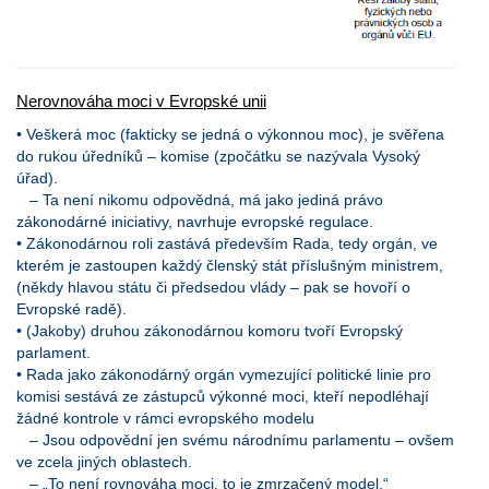
Nerovnováha moci v Evropské unii
• Veškerá moc (fakticky se jedná o výkonnou moc), je svěřena
do rukou úředníků – komise (zpočátku se nazývala Vysoký
úřad).
– Ta není nikomu odpovědná, má jako jediná právo
zákonodárné iniciativy, navrhuje evropské regulace.
• Zákonodárnou roli zastává především Rada, tedy orgán, ve
kterém je zastoupen každý členský stát příslušným ministrem,
(někdy hlavou státu či předsedou vlády – pak se hovoří o
Evropské radě).
• (Jakoby) druhou zákonodárnou komoru tvoří Evropský
parlament.
• Rada jako zákonodárný orgán vymezující politické linie pro
komisi sestává ze zástupců výkonné moci, kteří nepodléhají
žádné kontrole v rámci evropského modelu
– Jsou odpovědní jen svému národnímu parlamentu – ovšem
ve zcela jiných oblastech.
– „To není rovnováha moci, to je zmrzačený model.“