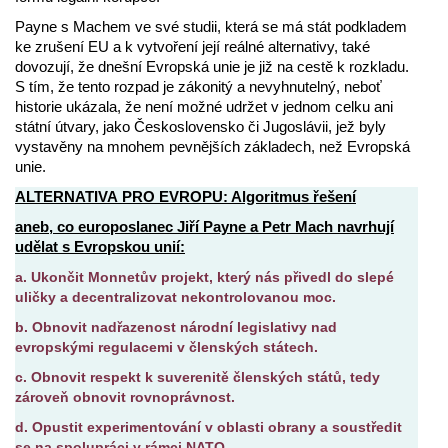
Payne s Machem ve své studii, která se má stát podkladem
ke zrušení EU a k vytvoření její reálné alternativy, také
dovozují, že dnešní Evropská unie je již na cestě k rozkladu.
S tím, že tento rozpad je zákonitý a nevyhnutelný, neboť
historie ukázala, že není možné udržet v jednom celku ani
státní útvary, jako Československo či Jugoslávii, jež byly
vystavěny na mnohem pevnějších základech, než Evropská
unie.
ALTERNATIVA
PRO EVROPU: Algoritmus řešení
aneb, co europoslanec Jiří Payne a Petr Mach navrhují
udělat s Evropskou unií:
a. Ukončit Monnetův projekt, který nás přivedl do slepé
uličky a decentralizovat nekontrolovanou moc.
b. Obnovit nadřazenost národní legislativy nad
evropskými regulacemi v členských státech.
c. Obnovit respekt k suverenitě členských států, tedy
zároveň obnovit rovnoprávnost.
d. Opustit experimentování v oblasti obrany a soustředit
se na spolupráci v rámci NATO.