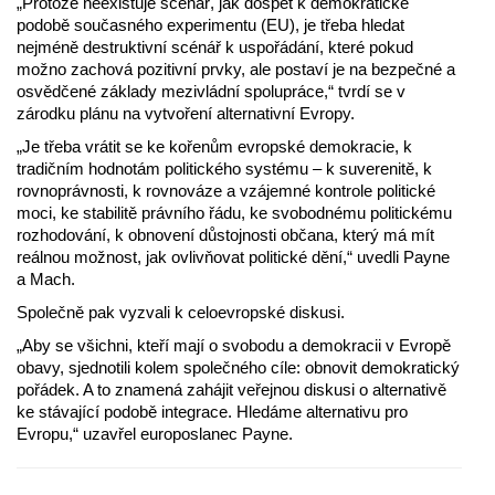
„Protože neexistuje scénář, jak dospět k demokratické
podobě současného experimentu (EU), je třeba hledat
nejméně destruktivní scénář k uspořádání, které pokud
možno zachová pozitivní prvky, ale postaví je na bezpečné a
osvědčené základy mezivládní spolupráce,“ tvrdí se v
zárodku plánu na vytvoření alternativní Evropy.
„Je třeba vrátit se ke kořenům evropské demokracie, k
tradičním hodnotám politického systému – k suverenitě, k
rovnoprávnosti, k rovnováze a vzájemné kontrole politické
moci, ke stabilitě právního řádu, ke svobodnému politickému
rozhodování, k obnovení důstojnosti občana, který má mít
reálnou možnost, jak ovlivňovat politické dění,“ uvedli Payne
a Mach.
Společně pak vyzvali k celoevropské diskusi.
„Aby se všichni, kteří mají o svobodu a demokracii v Evropě
obavy, sjednotili kolem společného cíle: obnovit demokratický
pořádek. A to znamená zahájit veřejnou diskusi o alternativě
ke stávající podobě integrace. Hledáme alternativu pro
Evropu,“ uzavřel europoslanec Payne.