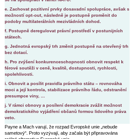
e. Zachovat pozitivní prvky dosavadní spolupráce, avšak s
možností opt-out, následně je postupně proměnit do
podoby multilaterálních mezivládních dohod.
f. Postupně deregulovat právní prostředí v postunijních
státech.
g. Jednotná evropský trh změnit postupně na otevřený trh
bez dotací.
h. Pro zvýšení konkurenceschopnosti obnovit respekt k
férové soutěži v ceně, kvalitě, dostupnosti, rychlosti,
spolehlivosti.
i. Obnovit a posílit pravidla právního státu – rovnováha
moci a její kontrola, stabilizace právního řádu, odstranění
presumpce viny, …
j. V rámci obnovy a posílení demokracie zvážit možnost
demokratického vyjádření občanů formou lidového práva
veto.
Payne a Mach varují, že rozpad Evropské unie „nebude
sametový“. Proto vyzývají, aby začala být připravována