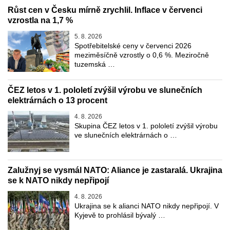
Růst cen v Česku mírně zrychlil. Inflace v červenci
vzrostla na 1,7 %
5. 8. 2026
Spotřebitelské ceny v červenci 2026
meziměsíčně vzrostly o 0,6 %. Meziročně
tuzemská …
ČEZ letos v 1. pololetí zvýšil výrobu ve slunečních
elektrárnách o 13 procent
4. 8. 2026
Skupina ČEZ letos v 1. pololetí zvýšil výrobu
ve slunečních elektrárnách o …
Zalužnyj se vysmál NATO: Aliance je zastaralá. Ukrajina
se k NATO nikdy nepřipojí
4. 8. 2026
Ukrajina se k alianci NATO nikdy nepřipojí. V
Kyjevě to prohlásil bývalý …