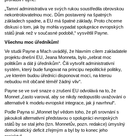
„Tamní administrativa ve svých rukou soustředila obrovskou
nekontrolovatelnou moc. Dům postavený na špatných
základech spadne, a EU má špatné základy. Proto chceme
diskusi o tom, jak by mohla vypadat spolupráce evropských
států jinak než v současné podobě,“ vysvětlil Payne.
Všechnu moc úředníkům!
Ve studii Payne a Mach uvádějí, že hlavním cílem zakladatele
projektu dnešní EU, Jeana Monneta, bylo „sebrat moc
politikům a dát ji úředníkům“. Čili vytvořit administrativní
systém, který bude fungovat na principu nepolitické politiky,
„ve kterém budou úředníci disponovat mocí, na kterou
nebudou mít občané téměř žádný vliv“.
Payne se ve své snaze o zrušení EU odvolává na to, že
Monnet „často varoval, aby se nikdy nedopustilo uvažování o
alternativě k modelu evropské integrace, jak ji navrhnul“.
Podle Payna si „Monnet byl vědom toho, že při srovnání s
jakoukoli alternativní představou o spolupráci evropských
států by se stal jeho (tzn. Monnetův, pozn. redakce) úmyslný
demokratický deficit zřejmým a byl by to konec jeho