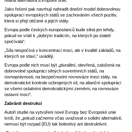
reálná alternativa Evropské unie.
Jako řešení pak navrhují nahradit dnešní model dobrovolnou
spoluprací evropských států se zachováním všech pozitiv,
která si přejí občané a jejich státy.
Evropa podle českých europoslanců bude silná jen tehdy,
pokud se vrátí k „dobrým tradicím, na kterých po staletí
spočívala“.
„Síla nespočívá v koncentraci moci, ale v kvalitě základů, na
kterých se staví,“ uvádějí.
Evropa podle nich musí být „pluralitní, otevřená, založená na
dobrovolné spolupráci silných suverénních států, na
rovnoprávnosti, na bezpečnostní rovnováze mezi státy, na
demokratické kontrole ozbrojených sil, na alianční spolupráci
se všemi ostatními demokratickými zeměmi, na rovnováze
ústavní moci“.
Zabránit destrukci
Autoři studie na vytvoření nové Evropy bez Evropské unie
tvrdí, že „pokud začneme včas uvažovat o solidní alternativě,
nemusí být rozpad (EU) tak bolestivý ani destruktivní.