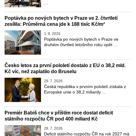
…
Poptávka po nových bytech v Praze ve 2. čtvrtletí
zesílila: Průměrná cena jde k 188 tisíc Kč/m²
1. 8. 2026
Poptávka po nových bytech v Praze ve
druhém čtvrtletí letošního roku opět …
Česko letos za první pololetí dostalo z EU o 38,2 mld.
Kč víc, než zaplatilo do Bruselu
29. 7. 2026
Česká republika v prvním pololetí získala z
Evropské unie o 38,2 miliardy …
Premiér Babiš chce v příštím roce dostat deficit
státního rozpočtu ČR pod 400 miliard Kč
28. 7. 2026
Deficit státního rozpočtu ČR na rok 2027 má