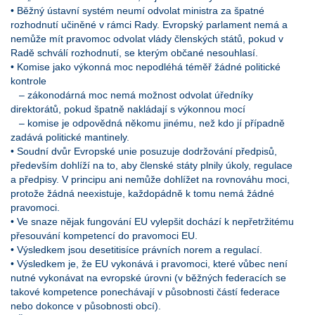
• Běžný ústavní systém neumí odvolat ministra za špatné
rozhodnutí učiněné v rámci Rady. Evropský parlament nemá a
nemůže mít pravomoc odvolat vlády členských států, pokud v
Radě schválí rozhodnutí, se kterým občané nesouhlasí.
• Komise jako výkonná moc nepodléhá téměř žádné politické
kontrole
– zákonodárná moc nemá možnost odvolat úředníky
direktorátů, pokud špatně nakládají s výkonnou mocí
– komise je odpovědná někomu jinému, než kdo jí případně
zadává politické mantinely.
• Soudní dvůr Evropské unie posuzuje dodržování předpisů,
především dohlíží na to, aby členské státy plnily úkoly, regulace
a předpisy. V principu ani nemůže dohlížet na rovnováhu moci,
protože žádná neexistuje, každopádně k tomu nemá žádné
pravomoci.
• Ve snaze nějak fungování EU vylepšit dochází k nepřetržitému
přesouvání kompetencí do pravomoci EU.
• Výsledkem jsou desetitisíce právních norem a regulací.
• Výsledkem je, že EU vykonává i pravomoci, které vůbec není
nutné vykonávat na evropské úrovni (v běžných federacích se
takové kompetence ponechávají v působnosti částí federace
nebo dokonce v působnosti obcí).