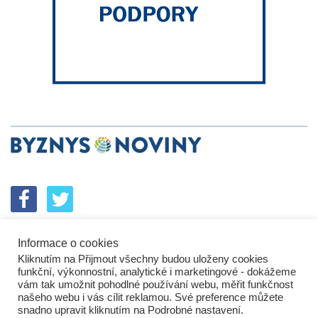
Informace o cookies
SPOLUPRÁCE
PODPORA
INZERCE
Kliknutím na Přijmout všechny budou uloženy cookies
ENERGETICKÝ SROVNÁVAČ
KORPORÁTNÍ BROUCI
funkční, výkonnostní, analytické i marketingové - dokážeme
PROBLÉMY FIREM
KOMUNIKAČNÍ PŘEŠLAPY
vám tak umožnit pohodlné používání webu, měřit funkčnost
NEJHORŠÍ FIRMY
NEJLEPŠÍ FIRMY
IN&S PROJEKTY
našeho webu i vás cílit reklamou. Své preference můžete
snadno upravit kliknutím na Podrobné nastavení.
SROVNÁVAČ
DEVELOPERSKÁ DYSTOPIE
KOMENTÁŘE