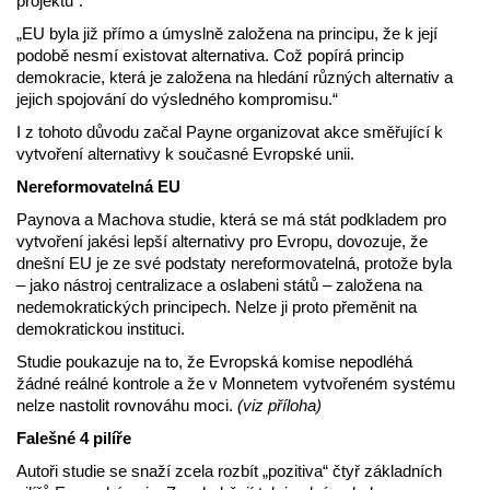
projektu“.
„EU byla již přímo a úmyslně založena na principu, že k její
podobě nesmí existovat alternativa. Což popírá princip
demokracie, která je založena na hledání různých alternativ a
jejich spojování do výsledného kompromisu.“
I z tohoto důvodu začal Payne organizovat akce směřující k
vytvoření alternativy k současné Evropské unii.
Nereformovatelná EU
Paynova a Machova studie, která se má stát podkladem pro
vytvoření jakési lepší alternativy pro Evropu, dovozuje, že
dnešní EU je ze své podstaty nereformovatelná, protože byla
– jako nástroj centralizace a oslabeni států – založena na
nedemokratických principech. Nelze ji proto přeměnit na
demokratickou instituci.
Studie poukazuje na to, že Evropská komise nepodléhá
žádné reálné kontrole a že v Monnetem vytvořeném systému
nelze nastolit rovnováhu moci.
(viz příloha)
Falešné 4 pilíře
Autoři studie se snaží zcela rozbít „pozitiva“ čtyř základních