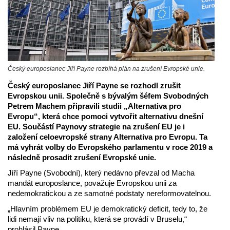
Český europoslanec Jiří Payne rozbíhá plán na zrušení Evropské unie.
Český europoslanec Jiří Payne se rozhodl zrušit
Evropskou unii. Společně s bývalým šéfem Svobodných
Petrem Machem připravili studii „Alternativa pro
Evropu“, která chce pomoci vytvořit alternativu dnešní
EU. Součástí Paynovy strategie na zrušení EU je i
založení celoevropské strany Alternativa pro Evropu. Ta
má vyhrát volby do Evropského parlamentu v roce 2019 a
následně prosadit zrušení Evropské unie.
Jiří Payne (Svobodní), který nedávno převzal od Macha
mandát europoslance, považuje Evropskou unii za
nedemokratickou a ze samotné podstaty nereformovatelnou.
„Hlavním problémem EU je demokratický deficit, tedy to, že
lidi nemají vliv na politiku, která se provádí v Bruselu,“
prohlásil Payne.