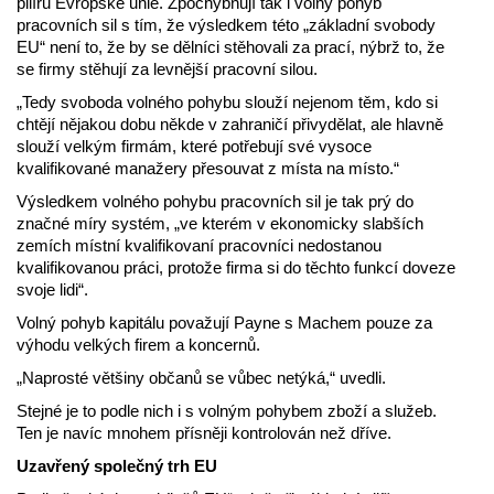
pilířů Evropské unie. Zpochybňují tak i volný pohyb
pracovních sil s tím, že výsledkem této „základní svobody
EU“ není to, že by se dělníci stěhovali za prací, nýbrž to, že
se firmy stěhují za levnější pracovní silou.
„Tedy svoboda volného pohybu slouží nejenom těm, kdo si
chtějí nějakou dobu někde v zahraničí přivydělat, ale hlavně
slouží velkým firmám, které potřebují své vysoce
kvalifikované manažery přesouvat z místa na místo.“
Výsledkem volného pohybu pracovních sil je tak prý do
značné míry systém, „ve kterém v ekonomicky slabších
zemích místní kvalifikovaní pracovníci nedostanou
kvalifikovanou práci, protože firma si do těchto funkcí doveze
svoje lidi“.
Volný pohyb kapitálu považují Payne s Machem pouze za
výhodu velkých firem a koncernů.
„Naprosté většiny občanů se vůbec netýká,“ uvedli.
Stejné je to podle nich i s volným pohybem zboží a služeb.
Ten je navíc mnohem přísněji kontrolován než dříve.
Uzavřený společný trh EU