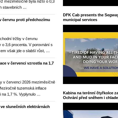
yž meziměsíčně byla nižší o 0,3
h stavebních …
DFK Cab presents the Segway S
v červnu proti předchozímu
municipal services
hodní tržby v červnu
 o 3,6 procenta. V porovnání s
m však jde o slabší růst, …
lace v červenci vzrostla na 1,7
ny v červenci 2026 meziměsíčně
 Meziročně tuzemská inflace
Kabina na terénní čtyřkolce za
i na 1,7 %. Vyplynulo …
Ochrání před sněhem i chlad
u ve slunečních elektrárnách