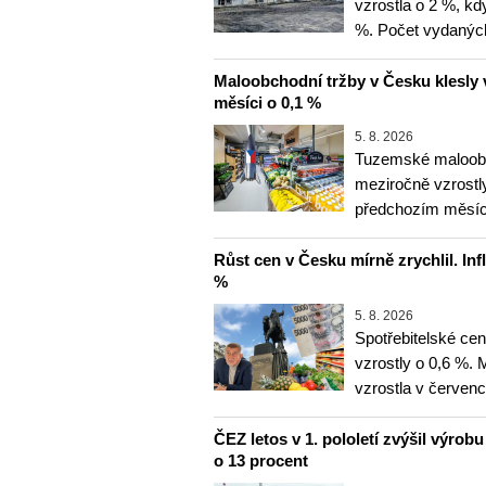
vzrostla o 2 %, kd
%. Počet vydanýc
Maloobchodní tržby v Česku klesly 
měsíci o 0,1 %
5. 8. 2026
Tuzemské maloobc
meziročně vzrostly
předchozím měsíce
Růst cen v Česku mírně zrychlil. Inf
%
5. 8. 2026
Spotřebitelské ce
vzrostly o 0,6 %.
vzrostla v červenc
ČEZ letos v 1. pololetí zvýšil výrob
o 13 procent