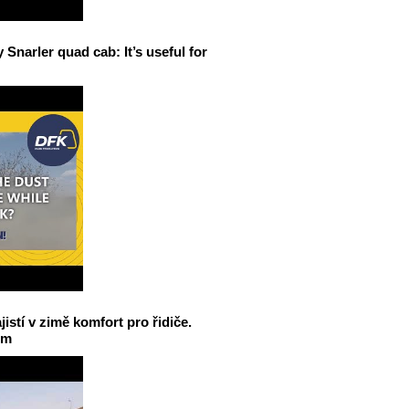
narler quad cab: It’s useful for
jistí v zimě komfort pro řidiče.
em