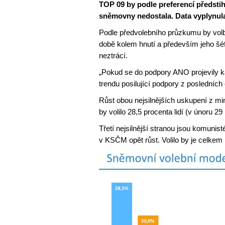
TOP 09 by podle preferencí předst
sněmovny nedostala. Data vyplynul
Podle předvolebního průzkumu by volb
době kolem hnutí a především jeho šéf
neztrácí.
„Pokud se do podpory ANO projevily k
trendu posilující podpory z posledních
Růst obou nejsilnějších uskupení z m
by volilo 28,5 procenta lidí (v únoru 
Třetí nejsilnější stranou jsou komunis
v KSČM opět růst. Volilo by je celkem