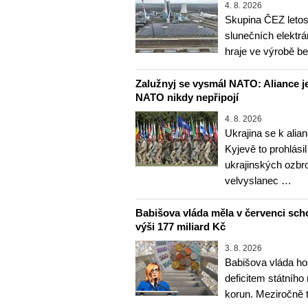
4. 8. 2026
Skupina ČEZ letos 
slunečních elektrá
hraje ve výrobě b
Zalužnyj se vysmál NATO: Aliance je
NATO nikdy nepřipojí
4. 8. 2026
Ukrajina se k alia
Kyjevě to prohlásil
ukrajinských ozbr
velvyslanec …
Babišova vláda měla v červenci sch
výši 177 miliard Kč
3. 8. 2026
Babišova vláda ho
deficitem státního
korun. Meziročně 