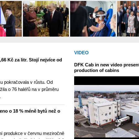
VIDEO
6 Kč za litr. Stojí nejvíce od
DFK Cab in new video presents
production of cabins
u pokračovala v růstu. Od
žila o 76 haléřů na v průměru
…
čeno o 18 % méně bytů než o
í produkce v červnu meziročně