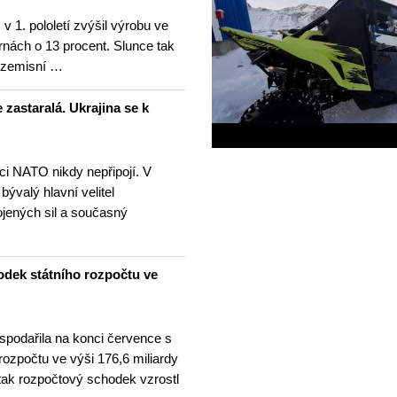
v 1. pololetí zvýšil výrobu ve
rnách o 13 procent. Slunce tak
ezemisní …
 zastaralá. Ukrajina se k
nci NATO nikdy nepřipojí. V
 bývalý hlavní velitel
ojených sil a současný
odek státního rozpočtu ve
spodařila na konci července s
 rozpočtu ve výši 176,6 miliardy
tak rozpočtový schodek vzrostl