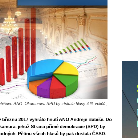
abišovo ANO. Okamurova SPD by získala hlasy 4 % voličů.,
 březnu 2017 vyhrálo hnutí ANO Andreje Babiše. Do
amura, jehož Strana přímé demokracie (SPD) by
obodných. Pětinu všech hlasů by pak dostala ČSSD.