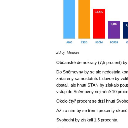
Zdroj: Median
Občanské demokraty (7,5 procent) by t
Do Sněmovny by se ale nedostala ko
zařazeny samostatně. Lidovce by voli
dostali, ale hnutí STAN by získalo pou
vstup do Sněmovny nejméně 10 procen
Okolo čtyř procent se drží hnutí Svo
Až za ním by se třemi procenty skončili 
Svobodní by získali 1,5 procenta.