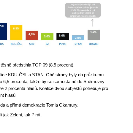
ěsně předstihla TOP 09 (8,5 procent).
alice KDU-ČSL a STAN. Obě strany byly do průzkumu
lo 6,5 procenta, takže by se samostatně do Sněmovny
ze 2 procenta hlasů. Koalice dvou subjektů potřebuje pro
t hlasů.
boda a přímá demokracie Tomia Okamury.
jak Zelení, tak Piráti.