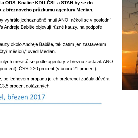
ihla ODS. Koalice KDU-ČSL a STAN by se do
a z březnového průzkumu agentury Median.
y vyhrálo jednoznačně hnutí ANO, ačkoli se v poslední
a Andreje Babiše objevují různé kauzy, na podpoře
auzy okolo Andreje Babiše, tak zatím jen zastavením
 čtyř měsíců,” uvedl Median.
inulých měsíců se podle agentury v březnu zastavil. ANO
29 procent), ČSSD 20 procent (v únoru 21 procent).
té, po lednovém propadu jejich preferencí začala důvěra
 13,5 procent dotázaných.