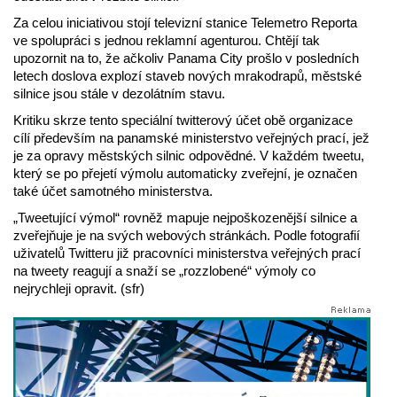
Za celou iniciativou stojí televizní stanice Telemetro Reporta
ve spolupráci s jednou reklamní agenturou. Chtějí tak
upozornit na to, že ačkoliv Panama City prošlo v posledních
letech doslova explozí staveb nových mrakodrapů, městské
silnice jsou stále v dezolátním stavu.
Kritiku skrze tento speciální twitterový účet obě organizace
cílí především na panamské ministerstvo veřejných prací, jež
je za opravy městských silnic odpovědné. V každém tweetu,
který se po přejetí výmolu automaticky zveřejní, je označen
také účet samotného ministerstva.
„Tweetující výmol“ rovněž mapuje nejpoškozenější silnice a
zveřejňuje je na svých webových stránkách. Podle fotografií
uživatelů Twitteru již pracovníci ministerstva veřejných prací
na tweety reagují a snaží se „rozzlobené“ výmoly co
nejrychleji opravit. (sfr)