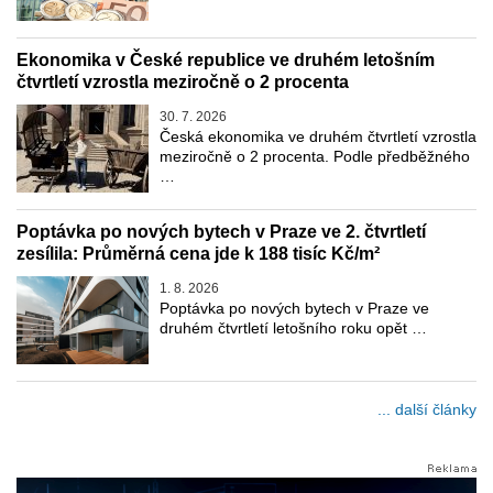
Ekonomika v České republice ve druhém letošním
čtvrtletí vzrostla meziročně o 2 procenta
30. 7. 2026
Česká ekonomika ve druhém čtvrtletí vzrostla
meziročně o 2 procenta. Podle předběžného
…
Poptávka po nových bytech v Praze ve 2. čtvrtletí
zesílila: Průměrná cena jde k 188 tisíc Kč/m²
1. 8. 2026
Poptávka po nových bytech v Praze ve
druhém čtvrtletí letošního roku opět …
... další články