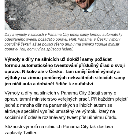
Díry a výmoly v silnicích v Panama City umějí samy formou automaticky
odesílaného tweetu požádat o opravu. Holt, Panama. V Česku výmoly
poslušně čekají, až se politici všeho druhu (na snímku figuruje ministr
dopravy Ťok) domluví na způsobu řešení.
Výmoly a díry na silnicích už dokáží samy požádat
formou automatického tweetování příslušný úřad o svoji
opravu. Nikoliv ale v Česku. Tam umějí četné výmoly a
výtluky na zimou poničených nekvalitních silnicích samy
jen ničit auta a dohánět řidiče k zoufalství.
Výmoly a díry na silnicích v Panama City žádají samy o
opravu tamní ministerstvo veřejných prací. Při každém přejetí
jedné z mnoha děr na panamských silnicích autem se
aktivuje speciální vysílač umístěný ve výmolu, který na
sociální síť odešle rozhněvaný tweet příslušnému úřadu.
Stížnosti výmolů na silnicích Panama City tak doslova
zaplavily Twitter.