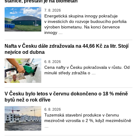
stanice, přestaví je na biometan
7. 8. 2026
Energetická skupina innogy pokračuje
v investicích do rozvoje budoucího porfolia
výroben biometanu. Na konci července
innogy …
Nafta v Česku dále zdražovala na 44,66 Kč za litr. Stojí
nejvíce od dubna
6. 8. 2026
Cena nafty v Česku pokračovala v růstu. Od
minulé středy zdražila o …
V Česku bylo letos v červnu dokončeno o 18 % méně
bytů než o rok dříve
6. 8. 2026
Tuzemská stavební produkce v červnu
meziročně vzrostla o 2 %, když meziměsíčně
…