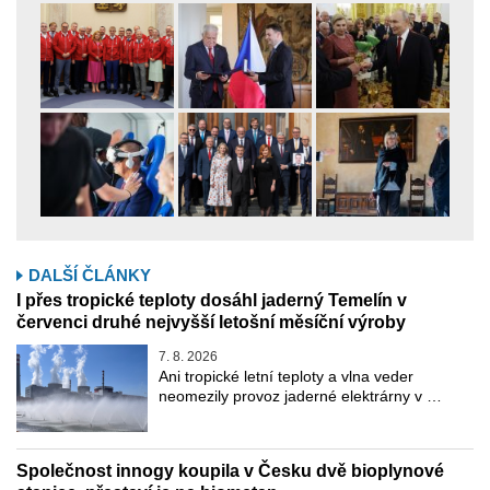
DALŠÍ ČLÁNKY
I přes tropické teploty dosáhl jaderný Temelín v
červenci druhé nejvyšší letošní měsíční výroby
7. 8. 2026
Ani tropické letní teploty a vlna veder
neomezily provoz jaderné elektrárny v …
Společnost innogy koupila v Česku dvě bioplynové