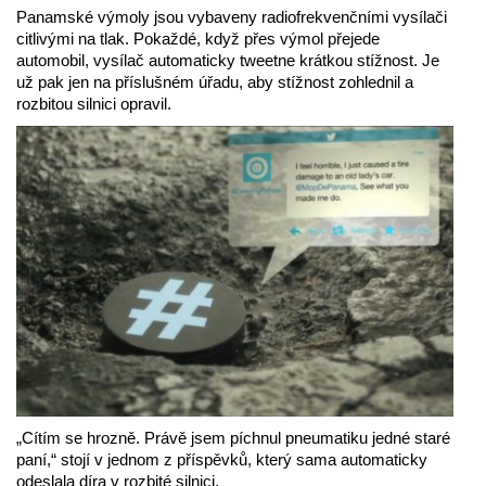
Panamské výmoly jsou vybaveny radiofrekvenčními vysílači
citlivými na tlak. Pokaždé, když přes výmol přejede
automobil, vysílač automaticky tweetne krátkou stížnost. Je
už pak jen na příslušném úřadu, aby stížnost zohlednil a
rozbitou silnici opravil.
„Cítím se hrozně. Právě jsem píchnul pneumatiku jedné staré
paní,“ stojí v jednom z příspěvků, který sama automaticky
odeslala díra v rozbité silnici.