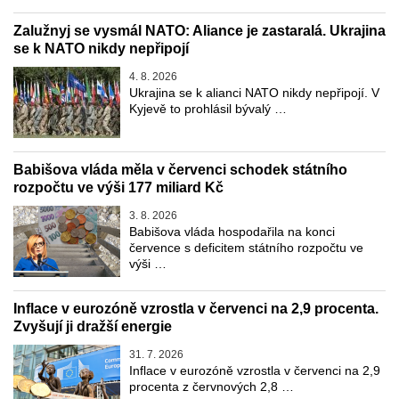
Zalužnyj se vysmál NATO: Aliance je zastaralá. Ukrajina
se k NATO nikdy nepřipojí
4. 8. 2026
Ukrajina se k alianci NATO nikdy nepřipojí. V
Kyjevě to prohlásil bývalý …
Babišova vláda měla v červenci schodek státního
rozpočtu ve výši 177 miliard Kč
3. 8. 2026
Babišova vláda hospodařila na konci
července s deficitem státního rozpočtu ve
výši …
Inflace v eurozóně vzrostla v červenci na 2,9 procenta.
Zvyšují ji dražší energie
31. 7. 2026
Inflace v eurozóně vzrostla v červenci na 2,9
procenta z červnových 2,8 …