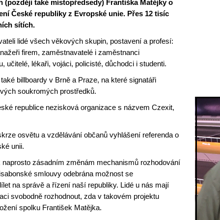
 (později také místopředsedy) Františka Matějky o
í České republiky z Evropské unie. Přes 12 tisíc
ních sítích.
ateli lidé všech věkových skupin, postavení a profesí:
manažeři firem, zaměstnavatelé i zaměstnanci
čitelé, lékaři, vojáci, policisté, důchodci i studenti.
také billboardy v Brně a Praze, na které signatáři
e svých soukromých prostředků.
České republice nezisková organizace s názvem Czexit,
 skrze osvětu a vzdělávání občanů vyhlášení referenda o
ké unii.
lo k naprosto zásadním změnám mechanismů rozhodování
 Lisabonské smlouvy odebrána možnost se
et na správě a řízení naší republiky. Lidé u nás mají
aci svobodně rozhodnout, zda v takovém projektu
aložení spolku František Matějka.