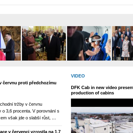
VIDEO
v červnu proti předchozímu
DFK Cab in new video presents
production of cabins
hodní tržby v červnu
 o 3,6 procenta. V porovnání s
m však jde o slabší růst, …
lace v červenci vzrostla na 1,7