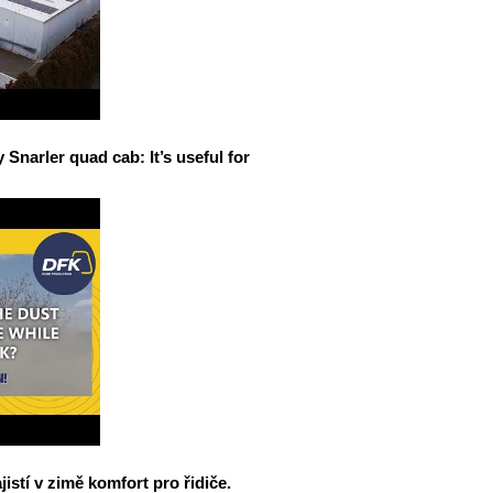
narler quad cab: It’s useful for
jistí v zimě komfort pro řidiče.