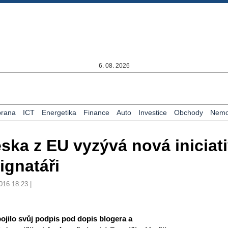
6. 08. 2026
rana
ICT
Energetika
Finance
Auto
Investice
Obchody
Nemov
ska z EU vyzývá nová iniciat
signatáři
016 18:23 |
pojilo svůj podpis pod dopis blogera a