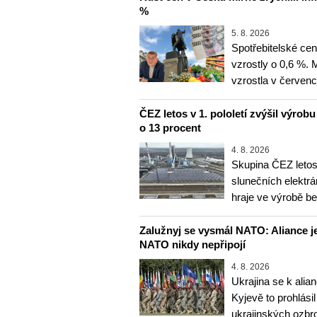
%
5. 8. 2026
Spotřebitelské ce
vzrostly o 0,6 %.
vzrostla v červenc
ČEZ letos v 1. pololetí zvýšil výrob
o 13 procent
4. 8. 2026
Skupina ČEZ letos 
slunečních elektrá
hraje ve výrobě b
Zalužnyj se vysmál NATO: Aliance je
NATO nikdy nepřipojí
4. 8. 2026
Ukrajina se k alia
Kyjevě to prohlásil
ukrajinských ozbr