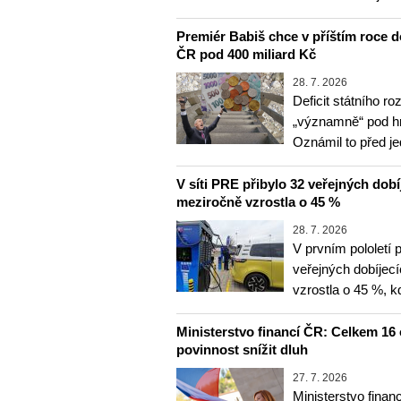
Premiér Babiš chce v příštím roce do
ČR pod 400 miliard Kč
28. 7. 2026
Deficit státního r
„významně“ pod hra
Oznámil to před j
V síti PRE přibylo 32 veřejných dobí
meziročně vzrostla o 45 %
28. 7. 2026
V prvním pololetí 
veřejných dobíjec
vzrostla o 45 %, 
Ministerstvo financí ČR: Celkem 16 
povinnost snížit dluh
27. 7. 2026
Ministerstvo finan