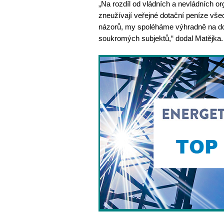
„Na rozdíl od vládních a nevládních or
zneužívají veřejné dotační peníze vš
názorů, my spoléháme výhradně na dob
soukromých subjektů,“ dodal Matějka. 