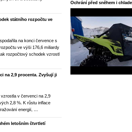
Ochrání před sněhem i chlad
odek státního rozpočtu ve
spodařila na konci července s
 rozpočtu ve výši 176,6 miliardy
tak rozpočtový schodek vzrostl
i na 2,9 procenta. Zvyšují ji
 vzrostla v červenci na 2,9
ých 2,8 %. K růstu inflace
dražování energií, …
hém letošním čtvrtletí