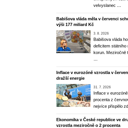
velvyslanec …
Babišova vláda měla v červenci sch
výši 177 miliard Kč
3. 8. 2026
Babišova vláda ho
deficitem státního
korun. Meziročně 
…
Inflace v eurozóně vzrostla v červenc
dražší energie
31. 7. 2026
Inflace v eurozóně
procenta z červnov
nejvíce přispělo z
Ekonomika v České republice ve dru
vzrostla meziročně o 2 procenta