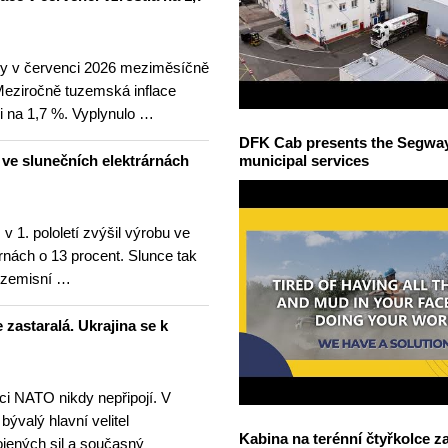
ny v červenci 2026 meziměsíčně
 Meziročně tuzemská inflace
i na 1,7 %. Vyplynulo …
DFK Cab presents the Segway S
u ve slunečních elektrárnách
municipal services
v 1. pololetí zvýšil výrobu ve
rnách o 13 procent. Slunce tak
ezemisní …
 zastaralá. Ukrajina se k
nci NATO nikdy nepřipojí. V
 bývalý hlavní velitel
Kabina na terénní čtyřkolce za
ojených sil a současný