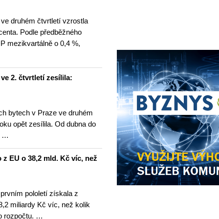
e druhém čtvrtletí vzrostla
centa. Podle předběžného
P mezikvartálně o 0,4 %,
2. čtvrtletí zesílila:
ch bytech v Praze ve druhém
 roku opět zesílila. Od dubna do
e …
o z EU o 38,2 mld. Kč víc, než
prvním pololetí získala z
,2 miliardy Kč víc, než kolik
ho rozpočtu. …