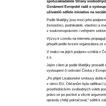
spoluzakladatele Strany svobodných
Oznámení Evropské radě o vystoupen
uživatelů sdílelo iniciativu na sociál
Podle Matějky jsou mezi jeho podporov
živnostníci, podnikatelé, vlastníci a 
v soukromoprávním i veřejném sektoru, u
Výzvu k czexitu na internetu propagují 
přispěli podle tvrzení organizátora z
V reakci na jejich podporu vznikla v 
z.s.
Jejím cílem je podle Matějky prosadit
vystoupení či setrvání Česka v Evrops
„Po přijetí Lisabonské smlouvy doš
v rámci EU. Občanům byla ratifikací
prostřednictvím svobodných voleb podíl
právo se po poctivé a věcné argument
opravdu chtějí pokračovat,“ sdělil k z