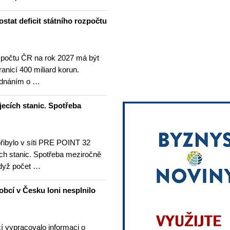
stat deficit státního rozpočtu
ozpočtu ČR na rok 2027 má být
nicí 400 miliard korun.
ednáním o …
jecích stanic. Spotřeba
přibylo v síti PRE POINT 32
ích stanic. Spotřeba meziročně
když počet …
obcí v Česku loni nesplnilo
cí vypracovalo informaci o