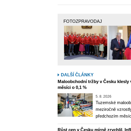
FOTOZPRAVODAJ
DALŠÍ ČLÁNKY
Maloobchodní tržby v Česku klesly 
měsíci o 0,1 %
5. 8. 2026
Tuzemské maloobc
meziročně vzrostly
předchozím měsíce
Růst cen v Česku mírně zrychlil. Inf