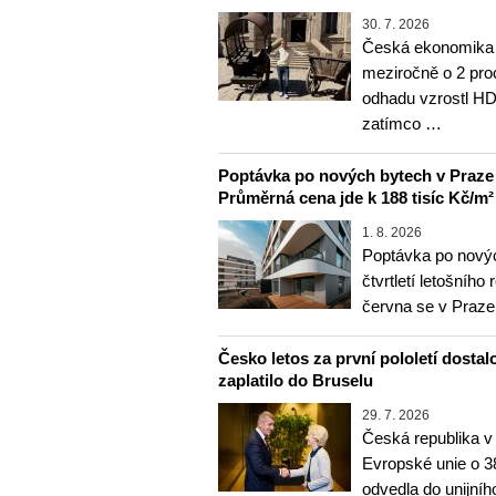
30. 7. 2026
Česká ekonomika v
meziročně o 2 pro
odhadu vzrostl HD
zatímco …
Poptávka po nových bytech v Praze ve 
Průměrná cena jde k 188 tisíc Kč/m²
1. 8. 2026
Poptávka po nový
čtvrtletí letošního
června se v Praz
Česko letos za první pololetí dostal
zaplatilo do Bruselu
29. 7. 2026
Česká republika v 
Evropské unie o 38
odvedla do unijní