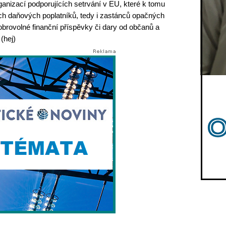
ganizací podporujících setrvání v EU, které k tomu
ech daňových poplatníků, tedy i zastánců opačných
rovolné finanční příspěvky či dary od občanů a
(hej)