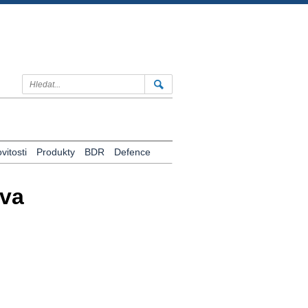
itosti
Produkty
BDR
Defence
iva