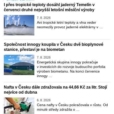
I přes tropické teploty dosáhl jaderný Temelín v
červenci druhé nejvyšší letošní měsíční výroby
7. 8. 2026
Ani tropické letní teploty a vlna veder
neomezily provoz jaderné elektrárny v …
Společnost innogy koupila v Česku dvě bioplynové
stanice, přestaví je na biometan
7. 8. 2026
Energetická skupina innogy pokračuje
v investicích do rozvoje budoucího porfolia
výroben biometanu. Na konci července
innogy …
Nafta v Česku dále zdražovala na 44,66 Kč za litr. Stojí
nejvíce od dubna
6. 8. 2026
Cena nafty v Česku pokračovala v růstu. Od
minulé středy zdražila o …