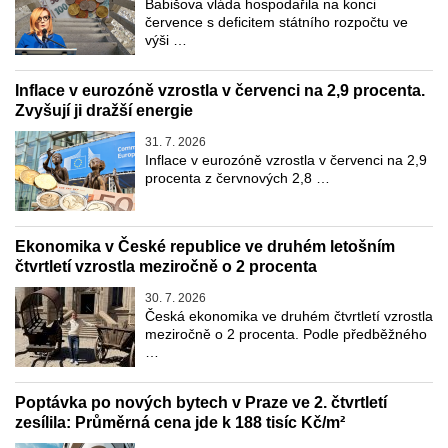
Babišova vláda hospodařila na konci
července s deficitem státního rozpočtu ve
výši …
Inflace v eurozóně vzrostla v červenci na 2,9 procenta.
Zvyšují ji dražší energie
31. 7. 2026
Inflace v eurozóně vzrostla v červenci na 2,9
procenta z červnových 2,8 …
Ekonomika v České republice ve druhém letošním
čtvrtletí vzrostla meziročně o 2 procenta
30. 7. 2026
Česká ekonomika ve druhém čtvrtletí vzrostla
meziročně o 2 procenta. Podle předběžného
…
Poptávka po nových bytech v Praze ve 2. čtvrtletí
zesílila: Průměrná cena jde k 188 tisíc Kč/m²