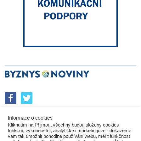
Informace o cookies
SPOLUPRÁCE
PODPORA
INZERCE
Kliknutím na Přijmout všechny budou uloženy cookies
ENERGETICKÝ SROVNÁVAČ
KORPORÁTNÍ BROUCI
funkční, výkonnostní, analytické i marketingové - dokážeme
PROBLÉMY FIREM
KOMUNIKAČNÍ PŘEŠLAPY
vám tak umožnit pohodlné používání webu, měřit funkčnost
NEJHORŠÍ FIRMY
NEJLEPŠÍ FIRMY
IN&S PROJEKTY