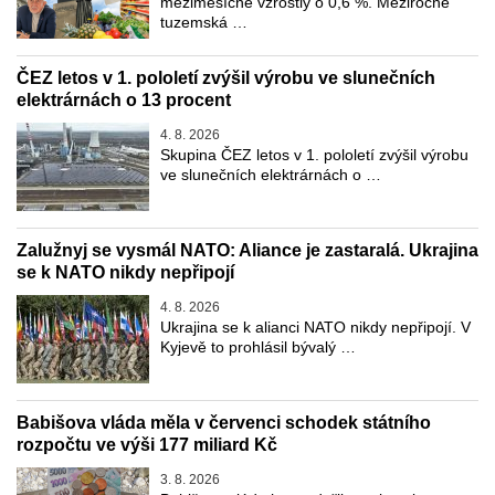
meziměsíčně vzrostly o 0,6 %. Meziročně
tuzemská …
ČEZ letos v 1. pololetí zvýšil výrobu ve slunečních
elektrárnách o 13 procent
4. 8. 2026
Skupina ČEZ letos v 1. pololetí zvýšil výrobu
ve slunečních elektrárnách o …
Zalužnyj se vysmál NATO: Aliance je zastaralá. Ukrajina
se k NATO nikdy nepřipojí
4. 8. 2026
Ukrajina se k alianci NATO nikdy nepřipojí. V
Kyjevě to prohlásil bývalý …
Babišova vláda měla v červenci schodek státního
rozpočtu ve výši 177 miliard Kč
3. 8. 2026