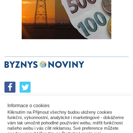
Informace o cookies
SPOLUPRÁCE
PODPORA
INZERCE
Kliknutím na Přijmout všechny budou uloženy cookies
ENERGETICKÝ SROVNÁVAČ
KORPORÁTNÍ BROUCI
funkční, výkonnostní, analytické i marketingové - dokážeme
PROBLÉMY FIREM
KOMUNIKAČNÍ PŘEŠLAPY
vám tak umožnit pohodlné používání webu, měřit funkčnost
NEJHORŠÍ FIRMY
NEJLEPŠÍ FIRMY
IN&S PROJEKTY
našeho webu i vás cílit reklamou. Své preference můžete