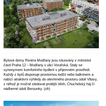
Bytové domy Riviéra Modřany jsou situovány v městské
části Praha 12 – Modřany v ulici Vorařská. Staly se
synonymem komfortního bydlení v příjemném prostředí.
Každý z bytů disponuje prostornou lodžií nebo balkónem a
nabízí atraktivní výhledy do otevřeného prostoru údolí Vltavy,
z něhož je možné sledovat protější břeh, Chuchelský háj či
nádherné údolí Berounky. (sfr)