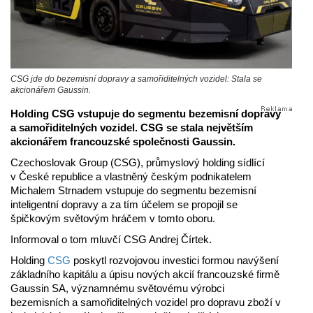
CSG jde do bezemisní dopravy a samořiditelných vozidel: Stala se
akcionářem Gaussin.
Holding CSG vstupuje do segmentu bezemisní dopravy
a samořiditelných vozidel. CSG se stala největším
akcionářem francouzské společnosti Gaussin.
Czechoslovak Group (CSG), průmyslový holding sídlící
v České republice a vlastněný českým podnikatelem
Michalem Strnadem vstupuje do segmentu bezemisní
inteligentní dopravy a za tím účelem se propojil se
špičkovým světovým hráčem v tomto oboru.
Informoval o tom mluvčí CSG Andrej Čírtek.
Holding
CSG
poskytl rozvojovou investici formou navýšení
základního kapitálu a úpisu nových akcií francouzské firmě
Gaussin SA, významnému světovému výrobci
bezemisních a samořiditelných vozidel pro dopravu zboží v