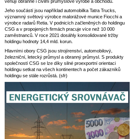
věnují obranné i civilní průmyslové výrobě a obchodu.
Jeho součástí jsou například automobilka Tatra Trucks,
významný světový výrobce malorážové munice Fiocchi a
výrobce radarů Retia. V podnicích začleněných do holdingu
CSG a v propojených firmách pracuje více než 10 000
zaměstnanců. V roce 2021 dosáhly konsolidované tržby
holdingu hodnoty 14,4 mld. korun.
Hlavními obory CSG jsou strojírenství, automobilový,
železniční, letecký průmysl a obranný průmysl. S produkty
společností CSG se lze díky silné proexportní orientaci
holdingu setkat na všech kontinentech a počet zákazníků
holdingu se stále rozrůstá. (sfr)