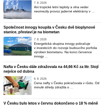
7. 8. 2026
Ani tropické letní teploty a vlna veder
neomezily provoz jaderné elektrárny v …
Společnost innogy koupila v Česku dvě bioplynové
stanice, přestaví je na biometan
7. 8. 2026
Energetická skupina innogy pokračuje
v investicích do rozvoje budoucího porfolia
výroben biometanu. Na konci července
innogy …
Nafta v Česku dále zdražovala na 44,66 Kč za litr. Stojí
nejvíce od dubna
6. 8. 2026
Cena nafty v Česku pokračovala v růstu. Od
minulé středy zdražila o …
V Česku bylo letos v červnu dokončeno o 18 % méně