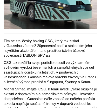
Tím se stal český holding CSG, který tak získal
v Gaussinu více než 20procentní podíl a stal se tím jeho
největším akcionářem, a to prostřednictvím účelové
společnosti TABLON SPV a.s.
CSG tak rozšířila svoje portfolio o podíl ve významném
světovém výrobci bezemisních a samořiditelných vozidel
zajišťujících logistiku na letištích, v přístavech či
velkoskladech. Gaussin má dva výrobní závody ve Francii
a licenční výroba probíhá v Singapuru, Sydney a Kataru.
Michal Strnad, majitel CSG, k tomu uvedl: „Naše skupina je
aktivní v dopravním a automobilovém průmyslu. Investice
do společnosti Gaussin skvěle zapadá do našeho portfolia
a zcela naplňuje současné trendy v dopravě vedoucí ke