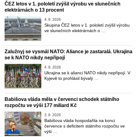
ČEZ letos v 1. pololetí zvýšil výrobu ve slunečních
elektrárnách o 13 procent
4. 8. 2026
Skupina ČEZ letos v 1. pololetí zvýšil výrobu
ve slunečních elektrárnách o …
Zalužnyj se vysmál NATO: Aliance je zastaralá. Ukrajina
se k NATO nikdy nepřipojí
4. 8. 2026
Ukrajina se k alianci NATO nikdy nepřipojí. V
Kyjevě to prohlásil bývalý …
Babišova vláda měla v červenci schodek státního
rozpočtu ve výši 177 miliard Kč
3. 8. 2026
Babišova vláda hospodařila na konci
července s deficitem státního rozpočtu ve
výši …