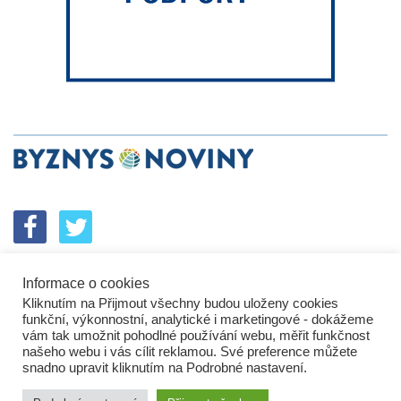
Informace o cookies
SPOLUPRÁCE
PODPORA
INZERCE
Kliknutím na Přijmout všechny budou uloženy cookies
ENERGETICKÝ SROVNÁVAČ
KORPORÁTNÍ BROUCI
funkční, výkonnostní, analytické i marketingové - dokážeme
PROBLÉMY FIREM
KOMUNIKAČNÍ PŘEŠLAPY
vám tak umožnit pohodlné používání webu, měřit funkčnost
NEJHORŠÍ FIRMY
NEJLEPŠÍ FIRMY
IN&S PROJEKTY
našeho webu i vás cílit reklamou. Své preference můžete
snadno upravit kliknutím na Podrobné nastavení.
SROVNÁVAČ
DEVELOPERSKÁ DYSTOPIE
KOMENTÁŘE
TECH&VĚDA
POLITIKA
PODNIKATELSKÉ NOVINY