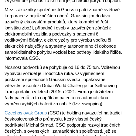
zvýšení bezpečnosti a snížení jejích ekologických dopadů.“
Mezi zákazníky společnosti Gaussin patří známé světové
korporace z nejrůznějších oborů. Gaussin jim dodává
uzavřený ekosystém produktů, který kompletně řeší
logistiku zboží, případně i osob v uzavřených zónách:
elektromobilní vozidla a podvozky s bateriemi či
vodíkovými články, elektrolyzéry pro výrobu vodíku či
elektrické nabíječky a systémy autonomního či dokonce
samořiditelného pohybu vozidel bez potřeby lidského řidiče,
informovala CSG.
Nosnost podvozků se pohybuje od 16 do 75 tun. Volitelnou
výbavou vozidel je i robotická ruka. O výjimečném
postavení společnosti Gaussin svědčí i opakované
vítězství v soutěži Dubai World Challenge for Self-driving
Transportation v letech 2019 a 2021. Firma je držitelem
řady patentů, a to například patentu na automatickou
výměnu vybitých baterií za nabité (tzv. swapping).
Czechoslovak Group
(CSG) je holding navazující na tradici
československého průmyslu, který vlastní český
podnikatel Michal Strnad. CSG podporuje rozvoj tradičních
českých, slovenských i zahraničních společností, jež se