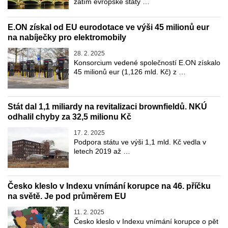
zatím evropské státy …
E.ON získal od EU eurodotace ve výši 45 milionů eur
na nabíječky pro elektromobily
28. 2. 2025
Konsorcium vedené společností E.ON získalo
45 milionů eur (1,126 mld. Kč) z …
Stát dal 1,1 miliardy na revitalizaci brownfieldů. NKÚ
odhalil chyby za 32,5 milionu Kč
17. 2. 2025
Podpora státu ve výši 1,1 mld. Kč vedla v
letech 2019 až …
Česko kleslo v Indexu vnímání korupce na 46. příčku
na světě. Je pod průměrem EU
11. 2. 2025
Česko kleslo v Indexu vnímání korupce o pět