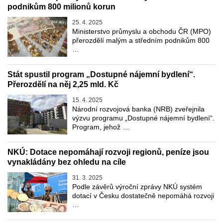
podnikům 800 milionů korun
25. 4. 2025
Ministerstvo průmyslu a obchodu ČR (MPO)
přerozdělí malým a středním podnikům 800
…
Stát spustil program „Dostupné nájemní bydlení“.
Přerozdělí na něj 2,25 mld. Kč
15. 4. 2025
Národní rozvojová banka (NRB) zveřejnila
výzvu programu „Dostupné nájemní bydlení“.
Program, jehož …
NKÚ: Dotace nepomáhají rozvoji regionů, peníze jsou
vynakládány bez ohledu na cíle
31. 3. 2025
Podle závěrů výroční zprávy NKÚ systém
dotací v Česku dostatečně nepomáhá rozvoji
…