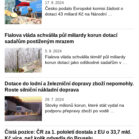
17. 9. 2024
Česko podalo Evropské komisi žádost o
dotaci 43 miliard Kč na Národní …
Fialova vláda schválila půl miliardy korun dotací
sadařům postiženým mrazem
5. 9. 2024
Fialova vláda schválila téměř půl miliardy
korun dotací jako odškodné sadařům v …
Dotace do lodní a železniční dopravy zboží nepomohly.
Roste silniční nákladní doprava
29. 7. 2024
Stovky milionů korun, které stát vydal na
podporu přepravy zboží po vodě …
Čistá pozice: ČR za 1. pololetí dostala z EU o 33,7 mld.
Kč více, než kolik odvedla do Bruselu