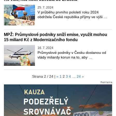
25. 7. 2024
V průběhu prvního pololetí roku 2024
obdržela České republika příjmy ve výši …
MPŽ: Průmyslové podniky sníží emise, využít mohou
15 miliard Kč z Modernizačního fondu
16. 7. 2024
Průmyslové podniky v Česku dostanou od
vlády miliardy korun na to, aby …
Strana 2 / 24 |
«
1
2
3
4
…
24
»