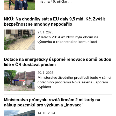
míst na 46. příčku …
NKÚ: Na chodníky stát a EU daly 9,5 mld. Kč. Zvýšit
bezpečnost se mnohdy nepodařilo
27. 1. 2025
V letech 2014 až 2023 byla obcím na
výstavbu a rekonstrukce komunikací …
Dotace na energeticky úsporné renovace domů budou
lidé v ČR dostávat předem
20. 1. 2025
Ministerstvo životního prostředí bude v rámci
dotačního programu Nová zelená úsporám
vyplácet …
Ministerstvo průmyslu rozdá firmám 2 miliardy na
nákup pozemků pro výzkum a „inovace“
14. 10. 2024