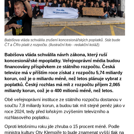
Babišova vláda schválila zrušení koncesionářských poplatků. Stát bude
ČT a ČRo platit z rozpočtu. (Ilustrační foto - redakční koláž).
Babišova vláda schválila návrh zákona, který ruší
koncesionářské mpoplatky. Veřejnoprávní média budou
financovány příspěvkem ze státního rozpočtu. Česká
televize má v příštím roce získat z rozpočtu 5,74 miliardy
korun, což je o miliardu méně, než letos plánuje vybrat z
poplatků. Český rozhlas má mít z rozpočtu příjem 2,065
miliardy korun, což je o 400 milionů méně, než letos.
Obě veřejnoprávní instituce ze státního rozpočtu dostanou v
součtu 7,8 miliardy korun, a budou tak mít stejně peněz jako v
roce 2024, tedy před loňským zvýšením televizního a
rozhlasového poplatku.
Oproti letošnímu roku jde zhruba o 15 procent méně. Podle
ministra kultury Oty Klempíře to bude znamenat vyšší tlak na