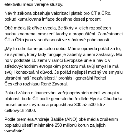
efektivitu médií veřejné služby.
Návrh zákona obsahuje valorizaci plateb pro ČT a ČRo,
pokud kumulovaná inflace dosáhne deseti procent.
Obě média již dříve uvedla, že škrty v jejich rozpočtech
budou znamenat omezení tvorby a propouštění. Zaměstnanci
ČT a ČRo jsou v současnosti ve stávkové pohotovosti.
„My to odmítáme po celou dobu. Máme opravdu pořád za to,
že systém, který tady funguje je zaběhlý a není zastaralý. Má
ho v podstatě 10 zemí v rámci Evropské unie a navíc v
středovýchodním evropském prostoru má svůj smysl a má
svůj i kontextuální důvod. Je pořád nejlepší možný ve smyslu
ubránění naší nezávislosti,“ prohlásil generální ředitel
Českého rozhlasu René Zavoral.
Pokud zákon o financování veřejnoprávních médií vstoupí v
platnost, bude ČT podle generálního řeidtele Hynka Chudárka
muset omezit výrobu a propustit asi 300 až 500 lidí z
celkových 2900.
Podle premiéra Andreje Babiše (ANO) obě média zrušením
poplatků ušetří minimálně 250 milionů korun za jejich
vymáhání.