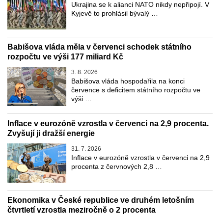
Ukrajina se k alianci NATO nikdy nepřipojí. V
Kyjevě to prohlásil bývalý …
Babišova vláda měla v červenci schodek státního
rozpočtu ve výši 177 miliard Kč
3. 8. 2026
Babišova vláda hospodařila na konci
července s deficitem státního rozpočtu ve
výši …
Inflace v eurozóně vzrostla v červenci na 2,9 procenta.
Zvyšují ji dražší energie
31. 7. 2026
Inflace v eurozóně vzrostla v červenci na 2,9
procenta z červnových 2,8 …
Ekonomika v České republice ve druhém letošním
čtvrtletí vzrostla meziročně o 2 procenta