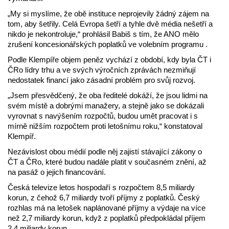
„My si myslíme, že obě instituce neprojevily žádný zájem na
tom, aby šetřily. Celá Evropa šetří a tyhle dvě média nešetří a
nikdo je nekontroluje,“ prohlásil Babiš s tím, že ANO mělo
zrušení koncesionářských poplatků ve volebním programu .
Podle Klempíře objem peněz vychází z období, kdy byla ČT i
ČRo lídry trhu a ve svých výročních zprávách nezmiňují
nedostatek financí jako zásadní problém pro svůj rozvoj.
„Jsem přesvědčený, že oba ředitelé dokáží, že jsou lidmi na
svém místě a dobrými manažery, a stejně jako se dokázali
vyrovnat s navýšením rozpočtů, budou umět pracovat i s
mírně nižším rozpočtem proti letošnímu roku,“ konstatoval
Klempíř.
Nezávislost obou médií podle něj zajistí stávající zákony o
ČT a ČRo, které budou nadále platit v současném znění, až
na pasáž o jejich financování.
Česká televize letos hospodaří s rozpočtem 8,5 miliardy
korun, z čehož 6,7 miliardy tvoří příjmy z poplatků. Český
rozhlas má na letošek naplánované příjmy a výdaje na více
než 2,7 miliardy korun, když z poplatků předpokládal příjem
2,4 miliardy korun.