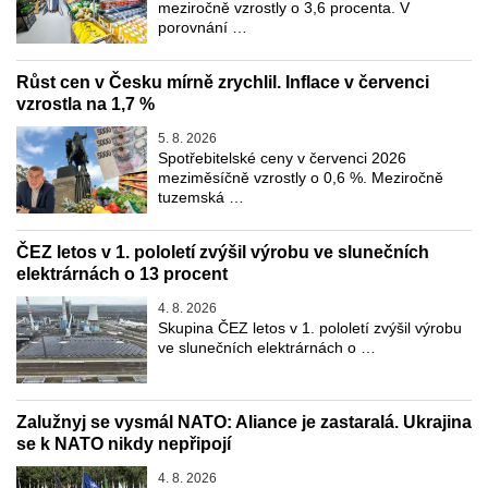
meziročně vzrostly o 3,6 procenta. V
porovnání …
Růst cen v Česku mírně zrychlil. Inflace v červenci
vzrostla na 1,7 %
5. 8. 2026
Spotřebitelské ceny v červenci 2026
meziměsíčně vzrostly o 0,6 %. Meziročně
tuzemská …
ČEZ letos v 1. pololetí zvýšil výrobu ve slunečních
elektrárnách o 13 procent
4. 8. 2026
Skupina ČEZ letos v 1. pololetí zvýšil výrobu
ve slunečních elektrárnách o …
Zalužnyj se vysmál NATO: Aliance je zastaralá. Ukrajina
se k NATO nikdy nepřipojí
4. 8. 2026