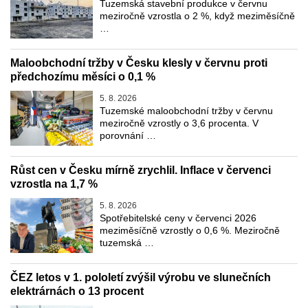
Tuzemská stavební produkce v červnu
meziročně vzrostla o 2 %, když meziměsíčně
…
Maloobchodní tržby v Česku klesly v červnu proti
předchozímu měsíci o 0,1 %
5. 8. 2026
Tuzemské maloobchodní tržby v červnu
meziročně vzrostly o 3,6 procenta. V
porovnání …
Růst cen v Česku mírně zrychlil. Inflace v červenci
vzrostla na 1,7 %
5. 8. 2026
Spotřebitelské ceny v červenci 2026
meziměsíčně vzrostly o 0,6 %. Meziročně
tuzemská …
ČEZ letos v 1. pololetí zvýšil výrobu ve slunečních
elektrárnách o 13 procent