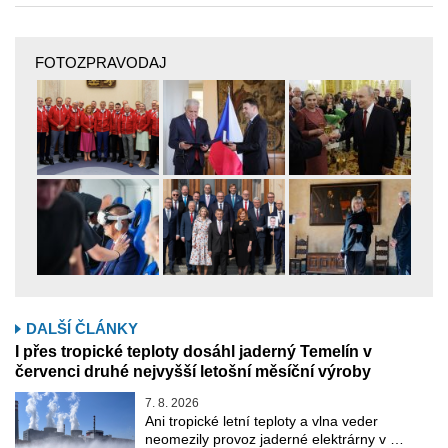
FOTOZPRAVODAJ
DALŠÍ ČLÁNKY
I přes tropické teploty dosáhl jaderný Temelín v
červenci druhé nejvyšší letošní měsíční výroby
7. 8. 2026
Ani tropické letní teploty a vlna veder
neomezily provoz jaderné elektrárny v …