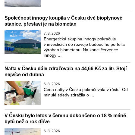
Společnost innogy koupila v Česku dvě bioplynové
stanice, přestaví je na biometan
7. 8. 2026
Energetická skupina innogy pokračuje
v investicích do rozvoje budoucího porfolia
výroben biometanu. Na konci července
innogy …
Nafta v Česku dále zdražovala na 44,66 Kč za litr. Stojí
nejvíce od dubna
6. 8. 2026
Cena nafty v Česku pokračovala v růstu. Od
minulé středy zdražila o …
V Česku bylo letos v červnu dokončeno o 18 % méně
bytů než o rok dříve
6. 8. 2026