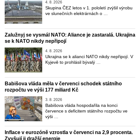
4. 8. 2026
Skupina ČEZ letos v 1. pololetí zvýšil výrobu
ve slunečních elektrárnách o …
Zalužnyj se vysmál NATO: Aliance je zastaralá. Ukrajina
se k NATO nikdy nepřipojí
4. 8. 2026
Ukrajina se k alianci NATO nikdy nepřipojí. V
Kyjevě to prohlásil bývalý …
Babišova vláda měla v červenci schodek státního
rozpočtu ve výši 177 miliard Kč
3. 8. 2026
Babišova vláda hospodařila na konci
července s deficitem státního rozpočtu ve
výši …
Inflace v eurozóně vzrostla v červenci na 2,9 procenta.
Zvyšují ji dražší energie