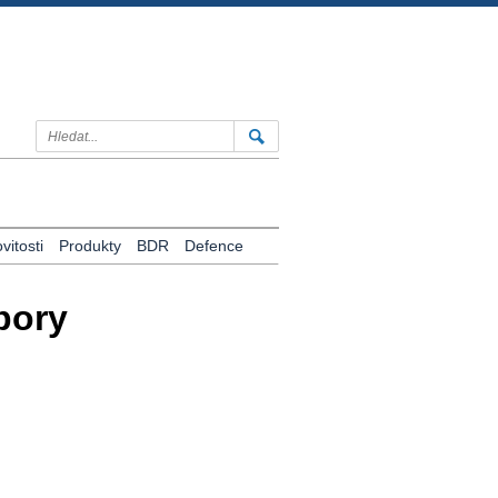
itosti
Produkty
BDR
Defence
bory