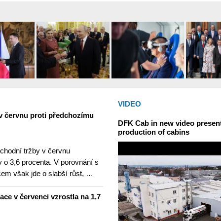
VIDEO
v červnu proti předchozímu
DFK Cab in new video presents
production of cabins
hodní tržby v červnu
 o 3,6 procenta. V porovnání s
m však jde o slabší růst, …
lace v červenci vzrostla na 1,7