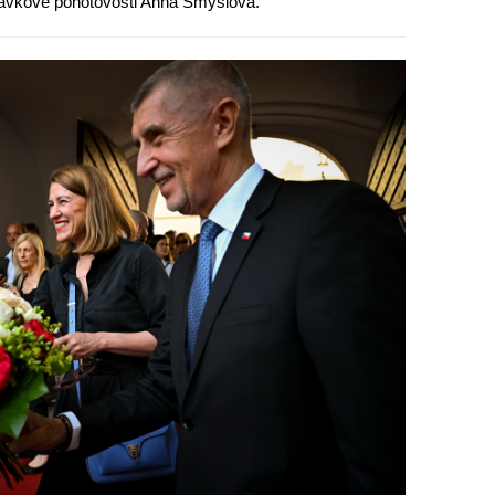
stávkové pohotovosti Anna Smyslová.