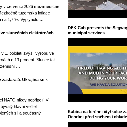
ny v červenci 2026 meziměsíčně
 Meziročně tuzemská inflace
i na 1,7 %. Vyplynulo …
DFK Cab presents the Segway S
u ve slunečních elektrárnách
municipal services
v 1. pololetí zvýšil výrobu ve
rnách o 13 procent. Slunce tak
ezemisní …
 zastaralá. Ukrajina se k
nci NATO nikdy nepřipojí. V
 bývalý hlavní velitel
Kabina na terénní čtyřkolce za
ojených sil a současný
Ochrání před sněhem i chlad