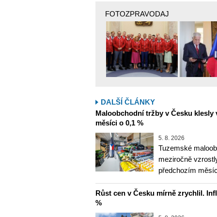
FOTOZPRAVODAJ
DALŠÍ ČLÁNKY
Maloobchodní tržby v Česku klesly 
měsíci o 0,1 %
5. 8. 2026
Tuzemské maloobc
meziročně vzrostly
předchozím měsíce
Růst cen v Česku mírně zrychlil. Inf
%