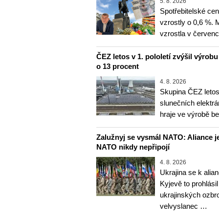
5. 8. 2026
Spotřebitelské ce
vzrostly o 0,6 %.
vzrostla v červenc
ČEZ letos v 1. pololetí zvýšil výrob
o 13 procent
4. 8. 2026
Skupina ČEZ letos 
slunečních elektrá
hraje ve výrobě b
Zalužnyj se vysmál NATO: Aliance je
NATO nikdy nepřipojí
4. 8. 2026
Ukrajina se k alia
Kyjevě to prohlásil
ukrajinských ozbr
velvyslanec …