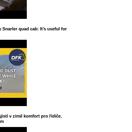
narler quad cab: It’s useful for
jistí v zimě komfort pro řidiče.
em