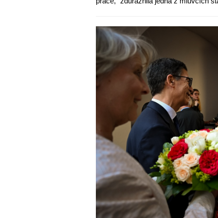
práce,“ zdůraznila jedna z mluvčích 