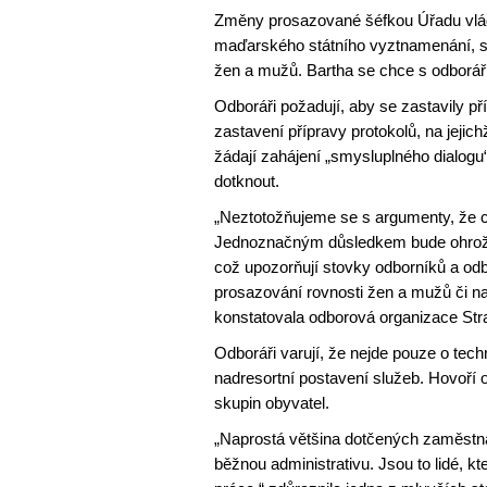
Změny prosazované šéfkou Úřadu vlád
maďarského státního vyztnamenání, se d
žen a mužů. Bartha se chce s odboráři
Odboráři požadují, aby se zastavily p
zastavení přípravy protokolů, na jeji
žádají zahájení „smysluplného dialog
dotknout.
„Neztotožňujeme se s argumenty, že cí
Jednoznačným důsledkem bude ohrožen
což upozorňují stovky odborníků a odbo
prosazování rovnosti žen a mužů či na 
konstatovala odborová organizace Stra
Odboráři varují, že nejde pouze o techn
nadresortní postavení služeb. Hovoří o
skupin obyvatel.
„Naprostá většina dotčených zaměstn
běžnou administrativu. Jsou to lidé, kt