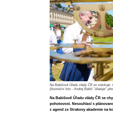
Na Babišově Úřadu vlády ČR se stávkuje. 
(Ilustrační foto - Andrej Babiš "úřaduje" p
Na Babišově Úřadu vlády ČR se chys
pohotovost. Nesouhlasí s plánovan
z agend ze Strakovy akademie na ko