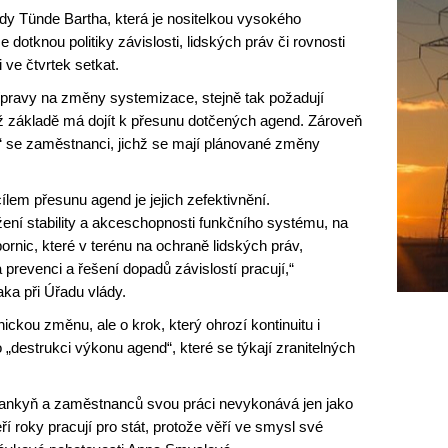
y Tünde Bartha, která je nositelkou vysokého
otknou politiky závislosti, lidských práv či rovnosti
 ve čtvrtek setkat.
řípravy na změny systemizace, stejně tak požadují
chž základě má dojít k přesunu dotčených agend. Zároveň
u“ se zaměstnanci, jichž se mají plánované změny
lem přesunu agend je jejich zefektivnění.
í stability a akceschopnosti funkčního systému, na
rnic, které v terénu na ochraně lidských práv,
prevenci a řešení dopadů závislostí pracují,“
ka při Úřadu vlády.
ickou změnu, ale o krok, který ohrozí kontinuitu i
 „destrukci výkonu agend“, které se týkají zranitelných
ankyň a zaměstnanců svou práci nevykonává jen jako
eří roky pracují pro stát, protože věří ve smysl své