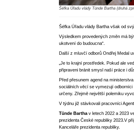
Šéfka Úřadu vlády Tünde Bartha (druhá zpr
Šéfka Úřadu vlády Bartha však od svý
Výsledkem provedených změn má být po
ukotvení do budoucna“.
Další z mluvčí odborů Ondřej Medal uv
„Je to krajní prostředek. Pokud ale v
připraveni bránit smysl naší práce i d
Před přesunem agend na ministerstva z
sociálních věcí se vymezují odborníci i
určeny. Zřejmě největší polemiku vyv
V týdnu již stávkovali pracovníci Agen
Tünde Bartha
v letech 2022 a 2023 
prezidenta České republiky 2023.V příp
Kanceláře prezidenta republiky.