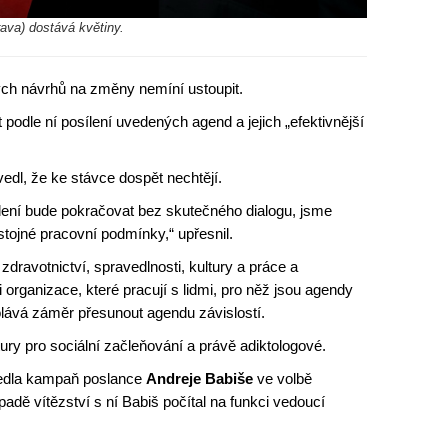
ava) dostává květiny.
ch návrhů na změny nemíní ustoupit.
dle ní posílení uvedených agend a jejich „efektivnější
edl, že ke stávce dospět nechtějí.
edení bude pokračovat bez skutečného dialogu, jsme
ůstojné pracovní podmínky,“ upřesnil.
dravotnictví, spravedlnosti, kultury a práce a
 organizace, které pracují s lidmi, pro něž jsou agendy
olává záměr přesunout agendu závislostí.
tury pro sociální začleňování a právě adiktologové.
vedla kampaň poslance
Andreje Babiše
ve volbě
adě vítězství s ní Babiš počítal na funkci vedoucí