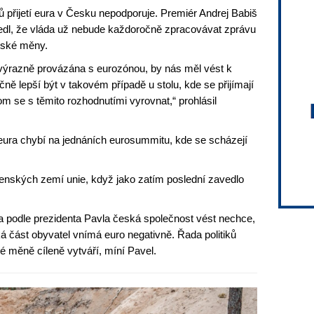
přijetí eura v Česku nepodporuje. Premiér Andrej Babiš
dl, že vláda už nebude každoročně zpracovávat zprávu
opské měny.
výrazně provázána s eurozónou, by nás měl vést k
čně lepší být v takovém případě u stolu, kde se přijímají
m se s těmito rozhodnutími vyrovnat,“ prohlásil
í eura chybí na jednáních eurosummitu, kde se scházejí
lenských zemí unie, když jako zatím poslední zavedlo
 podle prezidenta Pavla česká společnost vést nechce,
ká část obyvatel vnímá euro negativně. Řada politiků
é měně cíleně vytváří, míní Pavel.