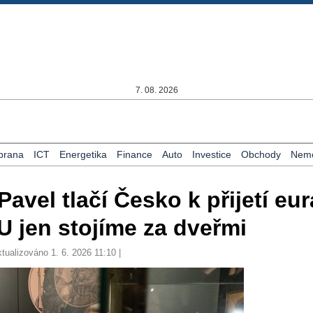
7. 08. 2026
brana
ICT
Energetika
Finance
Auto
Investice
Obchody
Nemo
avel tlačí Česko k přijetí eur
U jen stojíme za dveřmi
ktualizováno 1. 6. 2026 11:10 |