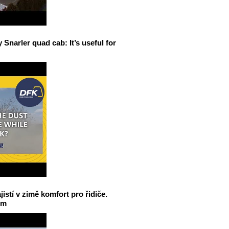
narler quad cab: It’s useful for
jistí v zimě komfort pro řidiče.
em