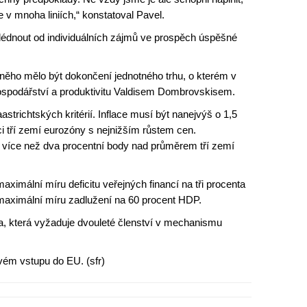
e v mnoha liniích,“ konstatoval Pavel.
lédnout od individuálních zájmů ve prospěch úspěšné
něho mělo být dokončení jednotného trhu, o kterém v
ospodářství a produktivitu Valdisem Dombrovskisem.
astrichtských kritérií. Inflace musí být nanejvýš o 1,5
i tří zemí eurozóny s nejnižším růstem cen.
 více než dva procentní body nad průměrem tří zemí
aximální míru deficitu veřejných financí na tři procenta
aximální míru zadlužení na 60 procent HDP.
ita, která vyžaduje dvouleté členství v mechanismu
vém vstupu do EU. (sfr)