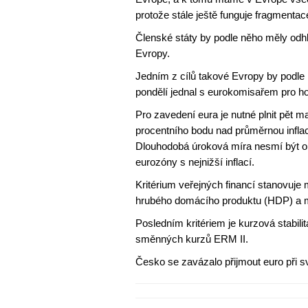
protože stále ještě funguje fragmentac
Členské státy by podle něho měly odh
Evropy.
Jedním z cílů takové Evropy by podle 
pondělí jednal s eurokomisařem pro h
Pro zavedení eura je nutné plnit pět ma
procentního bodu nad průměrnou inflac
Dlouhodobá úroková míra nesmí být o
eurozóny s nejnižší inflací.
Kritérium veřejných financí stanovuje m
hrubého domácího produktu (HDP) a m
Posledním kritériem je kurzová stabil
směnných kurzů ERM II.
Česko se zavázalo přijmout euro při s