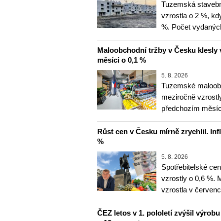
Tuzemská stavebn
vzrostla o 2 %, kd
%. Počet vydanýc
Maloobchodní tržby v Česku klesly 
měsíci o 0,1 %
5. 8. 2026
Tuzemské maloobc
meziročně vzrostly
předchozím měsíce
Růst cen v Česku mírně zrychlil. Inf
%
5. 8. 2026
Spotřebitelské ce
vzrostly o 0,6 %.
vzrostla v červenc
ČEZ letos v 1. pololetí zvýšil výrob