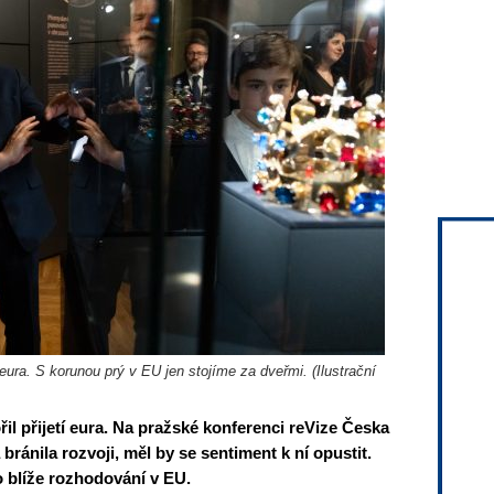
 eura. S korunou prý v EU jen stojíme za dveřmi. (Ilustrační
il přijetí eura. Na pražské konferenci reVize Česka
bránila rozvoji, měl by se sentiment k ní opustit.
o blíže rozhodování v EU.