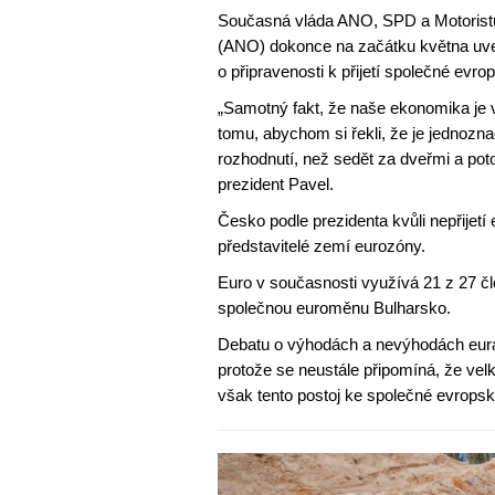
Současná vláda ANO, SPD a Motoristů 
(ANO) dokonce na začátku května uve
o připravenosti k přijetí společné evr
„Samotný fakt, že naše ekonomika je 
tomu, abychom si řekli, že je jednozna
rozhodnutí, než sedět za dveřmi a poto
prezident Pavel.
Česko podle prezidenta kvůli nepřijet
představitelé zemí eurozóny.
Euro v současnosti využívá 21 z 27 č
společnou euroměnu Bulharsko.
Debatu o výhodách a nevýhodách eura
protože se neustále připomíná, že vel
však tento postoj ke společné evropsk