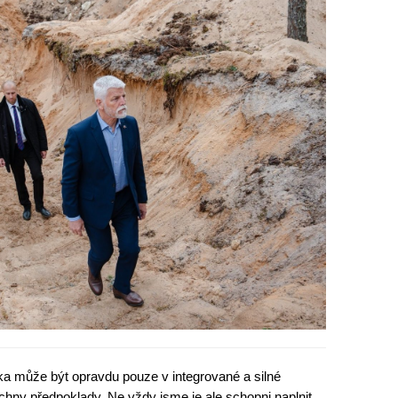
ka může být opravdu pouze v integrované a silné
ny předpoklady. Ne vždy jsme je ale schopni naplnit,