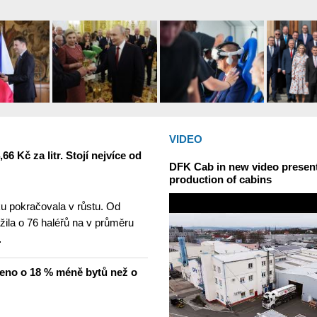
VIDEO
6 Kč za litr. Stojí nejvíce od
DFK Cab in new video presents
production of cabins
u pokračovala v růstu. Od
žila o 76 haléřů na v průměru
…
čeno o 18 % méně bytů než o