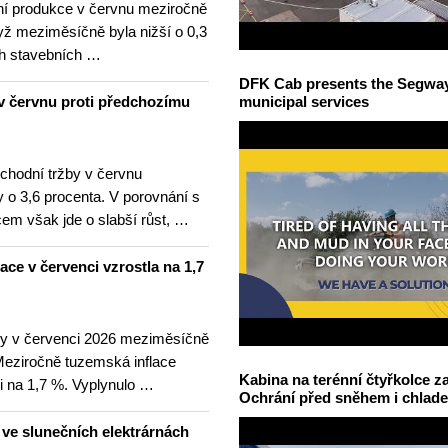
í produkce v červnu meziročně
yž meziměsíčně byla nižší o 0,3
h stavebních …
DFK Cab presents the Segway S
v červnu proti předchozímu
municipal services
hodní tržby v červnu
 o 3,6 procenta. V porovnání s
m však jde o slabší růst, …
lace v červenci vzrostla na 1,7
ny v červenci 2026 meziměsíčně
 Meziročně tuzemská inflace
Kabina na terénní čtyřkolce za
i na 1,7 %. Vyplynulo …
Ochrání před sněhem i chlad
u ve slunečních elektrárnách