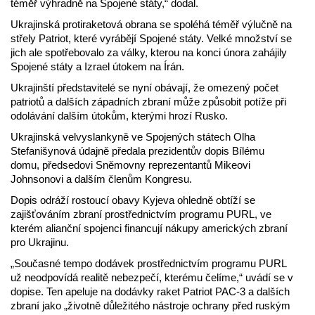
téměř výhradně na Spojené státy,“ dodal.
Ukrajinská protiraketová obrana se spoléhá téměř výlučně na
střely Patriot, které vyrábějí Spojené státy. Velké množství se
jich ale spotřebovalo za války, kterou na konci února zahájily
Spojené státy a Izrael útokem na Írán.
Ukrajinští představitelé se nyní obávají, že omezený počet
patriotů a dalších západních zbraní může způsobit potíže při
odolávání dalším útokům, kterými hrozí Rusko.
Ukrajinská velvyslankyně ve Spojených státech Olha
Stefanišynová údajně předala prezidentův dopis Bílému
domu, předsedovi Sněmovny reprezentantů Mikeovi
Johnsonovi a dalším členům Kongresu.
Dopis odráží rostoucí obavy Kyjeva ohledně obtíží se
zajišťováním zbraní prostřednictvím programu PURL, ve
kterém alianční spojenci financují nákupy amerických zbraní
pro Ukrajinu.
„Současné tempo dodávek prostřednictvím programu PURL
už neodpovídá realitě nebezpečí, kterému čelíme,“ uvádí se v
dopise. Ten apeluje na dodávky raket Patriot PAC-3 a dalších
zbraní jako „životně důležitého nástroje ochrany před ruským