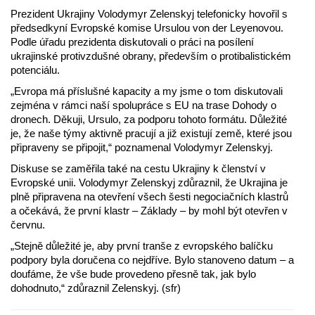
Prezident Ukrajiny Volodymyr Zelenskyj telefonicky hovořil s
předsedkyní Evropské komise Ursulou von der Leyenovou.
Podle úřadu prezidenta diskutovali o práci na posílení
ukrajinské protivzdušné obrany, především o protibalistickém
potenciálu.
„Evropa má příslušné kapacity a my jsme o tom diskutovali
zejména v rámci naší spolupráce s EU na trase Dohody o
dronech. Děkuji, Ursulo, za podporu tohoto formátu. Důležité
je, že naše týmy aktivně pracují a již existují země, které jsou
připraveny se připojit,“ poznamenal Volodymyr Zelenskyj.
Diskuse se zaměřila také na cestu Ukrajiny k členství v
Evropské unii. Volodymyr Zelenskyj zdůraznil, že Ukrajina je
plně připravena na otevření všech šesti negociačních klastrů
a očekává, že první klastr – Základy – by mohl být otevřen v
červnu.
„Stejně důležité je, aby první tranše z evropského balíčku
podpory byla doručena co nejdříve. Bylo stanoveno datum – a
doufáme, že vše bude provedeno přesně tak, jak bylo
dohodnuto,“ zdůraznil Zelenskyj. (sfr)