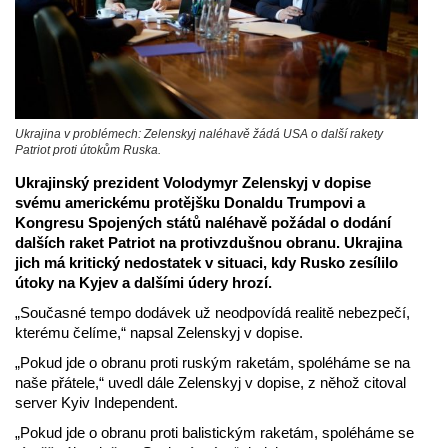
Ukrajina v problémech: Zelenskyj naléhavě žádá USA o další rakety
Patriot proti útokům Ruska.
Ukrajinský prezident Volodymyr Zelenskyj v dopise
svému americkému protějšku Donaldu Trumpovi a
Kongresu Spojených států naléhavě požádal o dodání
dalších raket Patriot na protivzdušnou obranu. Ukrajina
jich má kritický nedostatek v situaci, kdy Rusko zesílilo
útoky na Kyjev a dalšími údery hrozí.
„Současné tempo dodávek už neodpovídá realitě nebezpečí,
kterému čelíme,“ napsal Zelenskyj v dopise.
„Pokud jde o obranu proti ruským raketám, spoléháme se na
naše přátele,“ uvedl dále Zelenskyj v dopise, z něhož citoval
server Kyiv Independent.
„Pokud jde o obranu proti balistickým raketám, spoléháme se