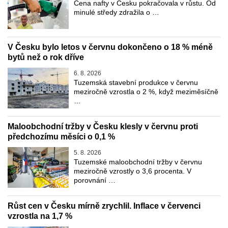
Cena nafty v Česku pokračovala v růstu. Od
minulé středy zdražila o …
V Česku bylo letos v červnu dokončeno o 18 % méně
bytů než o rok dříve
6. 8. 2026
Tuzemská stavební produkce v červnu
meziročně vzrostla o 2 %, když meziměsíčně
…
Maloobchodní tržby v Česku klesly v červnu proti
předchozímu měsíci o 0,1 %
5. 8. 2026
Tuzemské maloobchodní tržby v červnu
meziročně vzrostly o 3,6 procenta. V
porovnání …
Růst cen v Česku mírně zrychlil. Inflace v červenci
vzrostla na 1,7 %