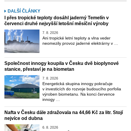
DALŠÍ ČLÁNKY
I přes tropické teploty dosáhl jaderný Temelín v
červenci druhé nejvyšší letošní měsíční výroby
7. 8. 2026
Ani tropické letní teploty a vlna veder
neomezily provoz jaderné elektrárny v …
Společnost innogy koupila v Česku dvě bioplynové
stanice, přestaví je na biometan
7. 8. 2026
Energetická skupina innogy pokračuje
v investicích do rozvoje budoucího porfolia
výroben biometanu. Na konci července
innogy …
Nafta v Česku dále zdražovala na 44,66 Kč za litr. Stojí
nejvíce od dubna
6. 8. 2026