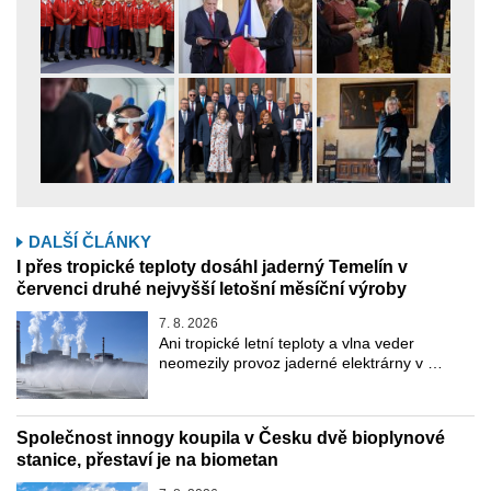
DALŠÍ ČLÁNKY
I přes tropické teploty dosáhl jaderný Temelín v
červenci druhé nejvyšší letošní měsíční výroby
7. 8. 2026
Ani tropické letní teploty a vlna veder
neomezily provoz jaderné elektrárny v …
Společnost innogy koupila v Česku dvě bioplynové
stanice, přestaví je na biometan