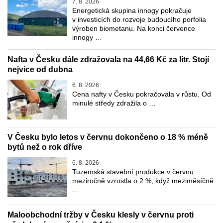
7. 8. 2026
Energetická skupina innogy pokračuje
v investicích do rozvoje budoucího porfolia
výroben biometanu. Na konci července
innogy …
Nafta v Česku dále zdražovala na 44,66 Kč za litr. Stojí
nejvíce od dubna
6. 8. 2026
Cena nafty v Česku pokračovala v růstu. Od
minulé středy zdražila o …
V Česku bylo letos v červnu dokončeno o 18 % méně
bytů než o rok dříve
6. 8. 2026
Tuzemská stavební produkce v červnu
meziročně vzrostla o 2 %, když meziměsíčně
…
Maloobchodní tržby v Česku klesly v červnu proti