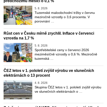
předchozímu měsíci o 0,1 %
5. 8. 2026
Tuzemské maloobchodní tržby v červnu
meziročně vzrostly o 3,6 procenta. V
porovnání …
Růst cen v Česku mírně zrychlil. Inflace v červenci
vzrostla na 1,7 %
5. 8. 2026
Spotřebitelské ceny v červenci 2026
meziměsíčně vzrostly o 0,6 %. Meziročně
tuzemská …
ČEZ letos v 1. pololetí zvýšil výrobu ve slunečních
elektrárnách o 13 procent
4. 8. 2026
Skupina ČEZ letos v 1. pololetí zvýšil výrobu
ve slunečních elektrárnách o …