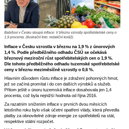
Babišovi v Česku stoupá inflace: V březnu vzrostly spotřebitelské ceny o
1,9 procenta. (Ilustrační foto: redakční koláž).
Inflace v Česku vzrostla v březnu na 1,9 % z únorových
1,4 %. Podle předběžného odhadu ČSÚ se očekává
březnový meziroční růst spotřebitelských cen o 1,9 %.
Dle tohoto předběžného odhadu tuzemské spotřebitelské
ceny v březnu meziměsíčně vzrostly o 0,6 %.
Hlavním důvodem růstu inflace je zdražení pohonných hmot,
jež se začíná promítat i do cen dalších výrobků a služeb.
Přitom ještě v únoru tuzemská inflace dosahovala jen 1,4
procenta, což byla nejnižší hodnota od října 2016.
Za razatním snížením inflace v prvních dvou měsících
letošního roku bylo však účetní opatření vlády, která převedla
platby za obnovitelné zdroje energie ze spotřebitelů na stát,
respektive státní rozpočet.