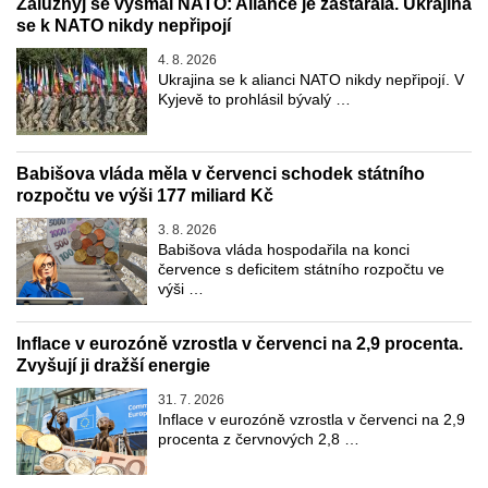
Zalužnyj se vysmál NATO: Aliance je zastaralá. Ukrajina
se k NATO nikdy nepřipojí
4. 8. 2026
Ukrajina se k alianci NATO nikdy nepřipojí. V
Kyjevě to prohlásil bývalý …
Babišova vláda měla v červenci schodek státního
rozpočtu ve výši 177 miliard Kč
3. 8. 2026
Babišova vláda hospodařila na konci
července s deficitem státního rozpočtu ve
výši …
Inflace v eurozóně vzrostla v červenci na 2,9 procenta.
Zvyšují ji dražší energie
31. 7. 2026
Inflace v eurozóně vzrostla v červenci na 2,9
procenta z červnových 2,8 …