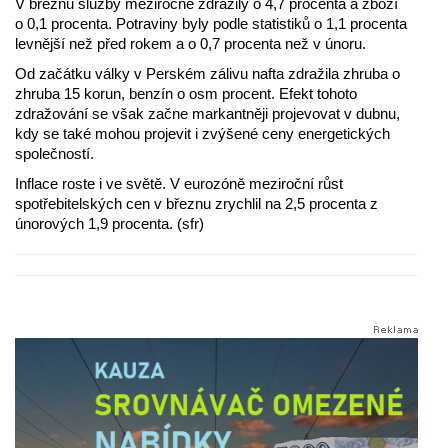
V březnu služby meziročně zdražily o 4,7 procenta a zboží
o 0,1 procenta. Potraviny byly podle statistiků o 1,1 procenta
levnější než před rokem a o 0,7 procenta než v únoru.
Od začátku války v Perském zálivu nafta zdražila zhruba o
zhruba 15 korun, benzín o osm procent. Efekt tohoto
zdražování se však začne markantněji projevovat v dubnu,
kdy se také mohou projevit i zvýšené ceny energetických
společností.
Inflace roste i ve světě. V eurozóně meziroční růst
spotřebitelských cen v březnu zrychlil na 2,5 procenta z
únorových 1,9 procenta. (sfr)