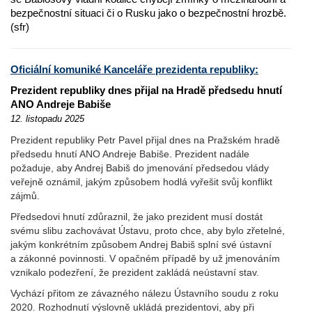
bezpečnostní situaci či o Rusku jako o bezpečnostní hrozbě.
(sfr)
Oficiální komuniké Kanceláře prezidenta republiky:
Prezident republiky dnes přijal na Hradě předsedu hnutí
ANO Andreje Babiše
12. listopadu 2025
Prezident republiky Petr Pavel přijal dnes na Pražském hradě
předsedu hnutí ANO Andreje Babiše. Prezident nadále
požaduje, aby Andrej Babiš do jmenování předsedou vlády
veřejně oznámil, jakým způsobem hodlá vyřešit svůj konflikt
zájmů.
Předsedovi hnutí zdůraznil, že jako prezident musí dostát
svému slibu zachovávat Ústavu, proto chce, aby bylo zřetelné,
jakým konkrétním způsobem Andrej Babiš splní své ústavní
a zákonné povinnosti. V opačném případě by už jmenováním
vznikalo podezření, že prezident zakládá neústavní stav.
Vychází přitom ze závazného nálezu Ústavního soudu z roku
2020. Rozhodnutí výslovně ukládá prezidentovi, aby při