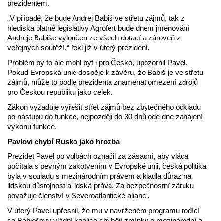
prezidentem.
„V případě, že bude Andrej Babiš ve střetu zájmů, tak z
hlediska platné legislativy Agrofert bude dnem jmenování
Andreje Babiše vyloučen ze všech dotací a zároveň z
veřejných soutěží,“ řekl již v úterý prezident.
Problém by to ale mohl být i pro Česko, upozornil Pavel.
Pokud Evropská unie dospěje k závěru, že Babiš je ve střetu
zájmů, může to podle prezidenta znamenat omezení zdrojů
pro Českou republiku jako celek.
Zákon vyžaduje vyřešit střet zájmů bez zbytečného odkladu
po nástupu do funkce, nejpozději do 30 dnů ode dne zahájení
výkonu funkce.
Pavlovi chybí Rusko jako hrozba
Prezidet Pavel po volbách označil za zásadní, aby vláda
počítala s pevným zakotvením v Evropské unii, česká politika
byla v souladu s mezinárodním právem a kladla důraz na
lidskou důstojnost a lidská práva. Za bezpečnostní záruku
považuje členství v Severoatlantické alianci.
V úterý Pavel upřesnil, že mu v navrženém programu rodící
se Babiošovy vládní koalice chybějí zmínky o mezinárodní a