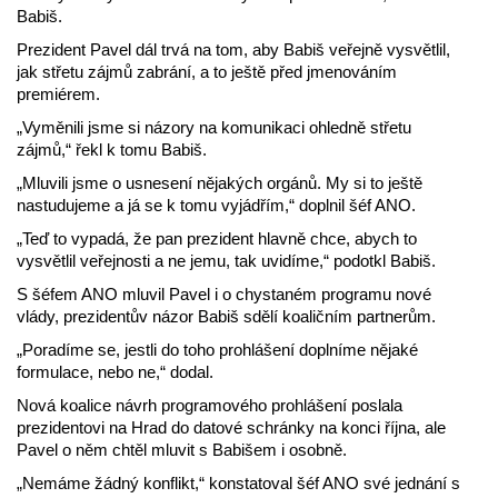
Babiš.
Prezident Pavel dál trvá na tom, aby Babiš veřejně vysvětlil,
jak střetu zájmů zabrání, a to ještě před jmenováním
premiérem.
„Vyměnili jsme si názory na komunikaci ohledně střetu
zájmů,“ řekl k tomu Babiš.
„Mluvili jsme o usnesení nějakých orgánů. My si to ještě
nastudujeme a já se k tomu vyjádřím,“ doplnil šéf ANO.
„Teď to vypadá, že pan prezident hlavně chce, abych to
vysvětlil veřejnosti a ne jemu, tak uvidíme,“ podotkl Babiš.
S šéfem ANO mluvil Pavel i o chystaném programu nové
vlády, prezidentův názor Babiš sdělí koaličním partnerům.
„Poradíme se, jestli do toho prohlášení doplníme nějaké
formulace, nebo ne,“ dodal.
Nová koalice návrh programového prohlášení poslala
prezidentovi na Hrad do datové schránky na konci října, ale
Pavel o něm chtěl mluvit s Babišem i osobně.
„Nemáme žádný konflikt,“ konstatoval šéf ANO své jednání s