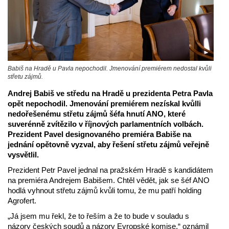
Babiš na Hradě u Pavla nepochodil. Jmenování premiérem nedostal kvůli
střetu zájmů.
Andrej Babiš ve středu na Hradě u prezidenta Petra Pavla
opět nepochodil. Jmenování premiérem nezískal kvůlli
nedořešenému střetu zájmů šéfa hnutí ANO, které
suverénně zvítězilo v říjnových parlamentních volbách.
Prezident Pavel designovaného premiéra Babiše na
jednání opětovně vyzval, aby řešení střetu zájmů veřejně
vysvětlil.
Prezident Petr Pavel jednal na pražském Hradě s kandidátem
na premiéra Andrejem Babišem. Chtěl vědět, jak se šéf ANO
hodlá vyhnout střetu zájmů kvůli tomu, že mu patří holding
Agrofert.
„Já jsem mu řekl, že to řeším a že to bude v souladu s
názory českých soudů a názory Evropské komise,“ oznámil