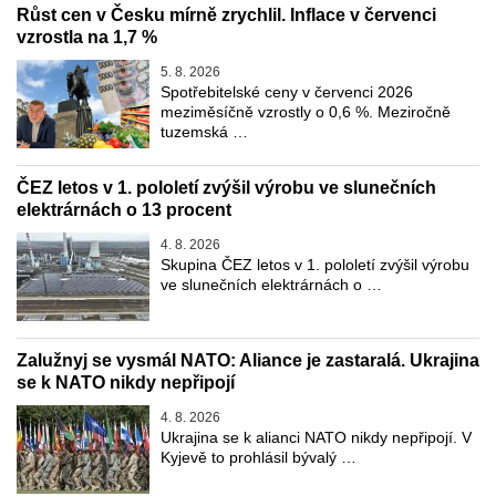
Růst cen v Česku mírně zrychlil. Inflace v červenci
vzrostla na 1,7 %
5. 8. 2026
Spotřebitelské ceny v červenci 2026
meziměsíčně vzrostly o 0,6 %. Meziročně
tuzemská …
ČEZ letos v 1. pololetí zvýšil výrobu ve slunečních
elektrárnách o 13 procent
4. 8. 2026
Skupina ČEZ letos v 1. pololetí zvýšil výrobu
ve slunečních elektrárnách o …
Zalužnyj se vysmál NATO: Aliance je zastaralá. Ukrajina
se k NATO nikdy nepřipojí
4. 8. 2026
Ukrajina se k alianci NATO nikdy nepřipojí. V
Kyjevě to prohlásil bývalý …