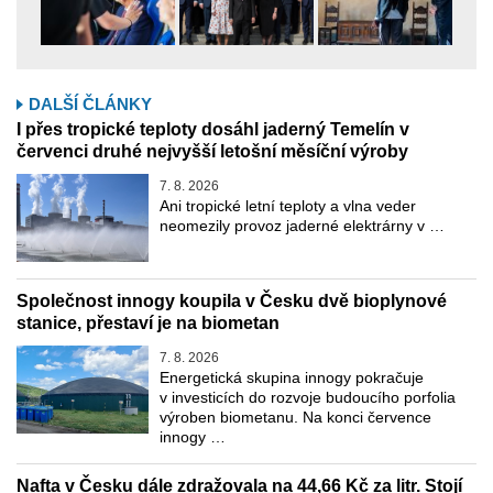
DALŠÍ ČLÁNKY
I přes tropické teploty dosáhl jaderný Temelín v
červenci druhé nejvyšší letošní měsíční výroby
7. 8. 2026
Ani tropické letní teploty a vlna veder
neomezily provoz jaderné elektrárny v …
Společnost innogy koupila v Česku dvě bioplynové
stanice, přestaví je na biometan
7. 8. 2026
Energetická skupina innogy pokračuje
v investicích do rozvoje budoucího porfolia
výroben biometanu. Na konci července
innogy …
Nafta v Česku dále zdražovala na 44,66 Kč za litr. Stojí