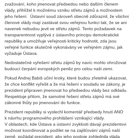
zvažování, koho jmenovat předsedou nebo dalším členem
vlády, přihlížel k možnému vzniku střetu zájmů a možnostem
jeho řešení. Ústavní soud zároveň obecně zdůraznil, že všichni
členové vlády mají zastávat svou veřejnou funkci tak, že se ani
navenek nebudou jevit ve střetu zájmů. Tento požadavek na
transparentnost vyplývá z ústavního principu demokratické
republiky a umožňuje veřejnosti kriticky hodnotit, zda jsou
veřejné funkce skutečně vykonávány ve veřejném zájmu, jak
vyžaduje Ústava.
Nedostatečné vyřešení střetu zájmů by navíc mohlo ohrožovat
budoucí čerpání evropských peněz pro celou naši zemi.
Pokud Andrej Babiš učiní kroky, které budou zřetelně ukazovat,
že chce konflikt vyřešit a že má řešení v souladu se zákony, je
prezident připraven jmenovat ho předsedou vlády bez odkladu.
Respektuje přitom, že samotné řešení střetu zájmů má své
zákonné lhůty po jmenování do funkce.
Prezident republiky si vyslechl komentář předsedy hnutí ANO
k návrhu programového prohlášení vznikající vlády.
V oblastech, kde Ústava a ústavní zvyklosti dávají prezidentovi
možnost koordinovat a podílet se na zajišťování zájmů naší
země, požádal prezident, aby jeho postoje zohlednila vláda