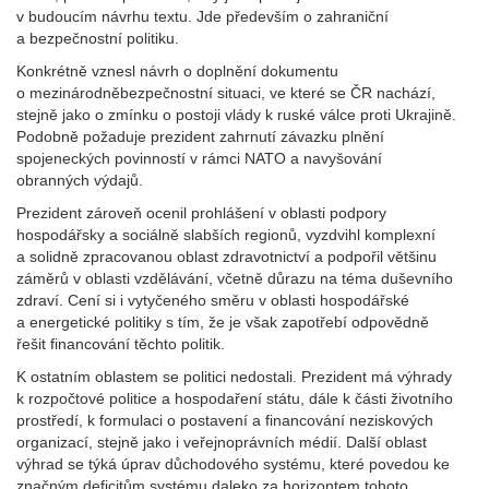
v budoucím návrhu textu. Jde především o zahraniční
a bezpečnostní politiku.
Konkrétně vznesl návrh o doplnění dokumentu
o mezinárodněbezpečnostní situaci, ve které se ČR nachází,
stejně jako o zmínku o postoji vlády k ruské válce proti Ukrajině.
Podobně požaduje prezident zahrnutí závazku plnění
spojeneckých povinností v rámci NATO a navyšování
obranných výdajů.
Prezident zároveň ocenil prohlášení v oblasti podpory
hospodářsky a sociálně slabších regionů, vyzdvihl komplexní
a solidně zpracovanou oblast zdravotnictví a podpořil většinu
záměrů v oblasti vzdělávání, včetně důrazu na téma duševního
zdraví. Cení si i vytyčeného směru v oblasti hospodářské
a energetické politiky s tím, že je však zapotřebí odpovědně
řešit financování těchto politik.
K ostatním oblastem se politici nedostali. Prezident má výhrady
k rozpočtové politice a hospodaření státu, dále k části životního
prostředí, k formulaci o postavení a financování neziskových
organizací, stejně jako i veřejnoprávních médií. Další oblast
výhrad se týká úprav důchodového systému, které povedou ke
značným deficitům systému daleko za horizontem tohoto