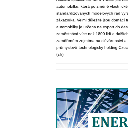
automobilku, která po změně vlastnické
standardizovaných modelových řad vyráb
zákazníka. Velmi důležité jsou domácí 
automobilky je určena na export do desí
zaměstnává více než 1800 lidí a dalšíc
zaměřeném zejména na slévárenství a ko
průmyslově-technologický holding Czec
(sfr)