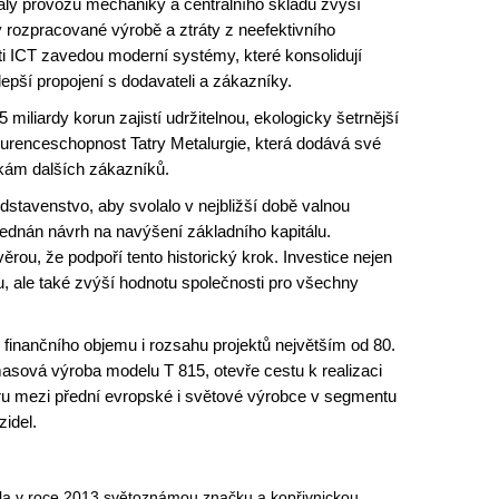
haly provozu mechaniky a centrálního skladu zvýší
v rozpracované výrobě a ztráty z neefektivního
sti ICT zavedou moderní systémy, které konsolidují
lepší propojení s dodavateli a zákazníky.
miliardy korun zajistí udržitelnou, ekologicky šetrnější
kurenceschopnost Tatry Metalurgie, která dodává své
ítkám dalších zákazníků.
stavenstvo, aby svolalo v nejbližší době valnou
ednán návrh na navýšení základního kapitálu.
rou, že podpoří tento historický krok. Investice nejen
hu, ale také zvýší hodnotu společnosti pro všechny
e finančního objemu i rozsahu projektů největším od 80.
masová výroba modelu T 815, otevře cestu k realizaci
tru mezi přední evropské i světové výrobce v segmentu
idel.
ala v roce 2013 světoznámou značku a kopřivnickou