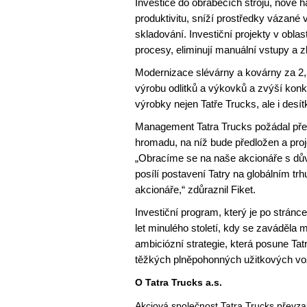
Investice do obráběcích strojů, nové 
produktivitu, sníží prostředky vázané 
skladování. Investiční projekty v obla
procesy, eliminují manuální vstupy a z
Modernizace slévárny a kovárny za 2,5 
výrobu odlitků a výkovků a zvýší kon
výrobky nejen Tatře Trucks, ale i des
Management Tatra Trucks požádal před
hromadu, na níž bude předložen a proj
„Obracíme se na naše akcionáře s důvě
posílí postavení Tatry na globálním tr
akcionáře,“ zdůraznil Fiket.
Investiční program, který je po stránc
let minulého století, kdy se zaváděla 
ambiciózní strategie, která posune Ta
těžkých plněpohonných užitkových voz
O Tatra Trucks a.s.
Akciová společnost Tatra Trucks převz