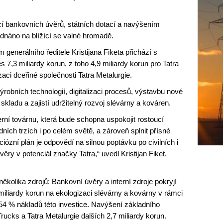
í bankovních úvěrů, státních dotací a navýšením
ednáno na blížící se valné hromadě.
enerálního ředitele Kristijana Fiketa přichází s
 7,3 miliardy korun, z toho 4,9 miliardy korun pro Tatra
zaci dceřiné společnosti Tatra Metalurgie.
robních technologií, digitalizaci procesů, výstavbu nové
 skladu a zajistí udržitelný rozvoj slévárny a kováren.
rní továrnu, která bude schopna uspokojit rostoucí
ích trzích i po celém světě, a zároveň splnit přísné
iózní plán je odpovědí na silnou poptávku po civilních i
ry v potenciál značky Tatra,“ uvedl Kristijan Fiket,
ěkolika zdrojů: Bankovní úvěry a interní zdroje pokryjí
 miliardy korun na ekologizaci slévárny a kovárny v rámci
 54 % nákladů této investice. Navýšení základního
Trucks a Tatra Metalurgie dalších 2,7 miliardy korun.