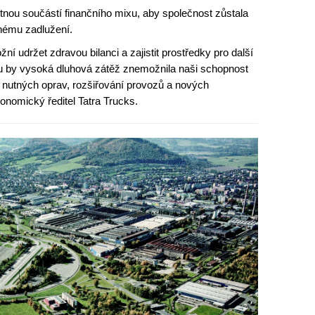
tnou součástí finančního mixu, aby společnost zůstala
rnému zadlužení.
í udržet zdravou bilanci a zajistit prostředky pro další
oku by vysoká dluhová zátěž znemožnila naši schopnost
nutných oprav, rozšiřování provozů a nových
konomický ředitel Tatra Trucks.