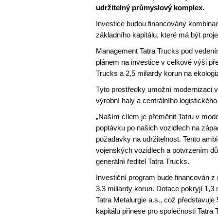
udržitelný průmyslový komplex.
Investice budou financovány kombinac
základního kapitálu, které má být proj
Management Tatra Trucks pod vedením g
plánem na investice v celkové výši přes
Trucks a 2,5 miliardy korun na ekologi
Tyto prostředky umožní modernizaci vý
výrobní haly a centrálního logistického
„Naším cílem je přeměnit Tatru v mode
poptávku po našich vozidlech na západn
požadavky na udržitelnost. Tento ambic
vojenských vozidlech a potvrzením důvě
generální ředitel Tatra Trucks.
Investiční program bude financován z n
3,3 miliardy korun. Dotace pokryjí 1,3
Tatra Metalurgie a.s., což představuje
kapitálu přinese pro společnosti Tatra 