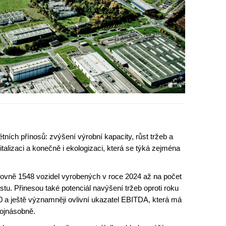
tních přínosů: zvýšení výrobní kapacity, růst tržeb a
gitalizaci a konečně i ekologizaci, která se týká zejména
rovně 1548 vozidel vyrobených v roce 2024 až na počet
stu. Přinesou také potenciál navýšení tržeb oproti roku
0 a ještě významněji ovlivní ukazatel EBITDA, která má
rojnásobně.