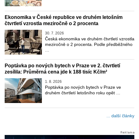
Ekonomika v České republice ve druhém letošním
čtvrtletí vzrostla meziročně o 2 procenta
30. 7. 2026
Česká ekonomika ve druhém čtvrtletí vzrostla
meziročně o 2 procenta. Podle předběžného
…
Poptávka po nových bytech v Praze ve 2. čtvrtletí
zesílila: Průměrná cena jde k 188 tisíc Kč/m²
1. 8. 2026
Poptávka po nových bytech v Praze ve
druhém čtvrtletí letošního roku opět …
... další články