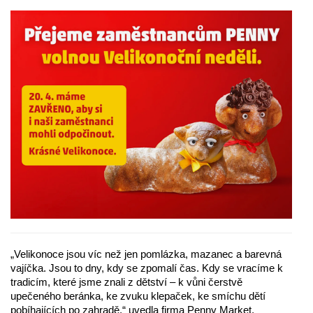
„Velikonoce jsou víc než jen pomlázka, mazanec a barevná
vajíčka. Jsou to dny, kdy se zpomalí čas. Kdy se vracíme k
tradicím, které jsme znali z dětství – k vůni čerstvě
upečeného beránka, ke zvuku klepaček, ke smíchu dětí
pobíhajících po zahradě,“ uvedla firma Penny Market.