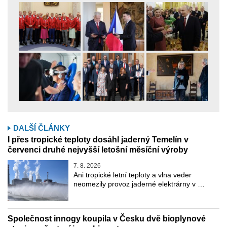
DALŠÍ ČLÁNKY
I přes tropické teploty dosáhl jaderný Temelín v
červenci druhé nejvyšší letošní měsíční výroby
7. 8. 2026
Ani tropické letní teploty a vlna veder
neomezily provoz jaderné elektrárny v …
Společnost innogy koupila v Česku dvě bioplynové