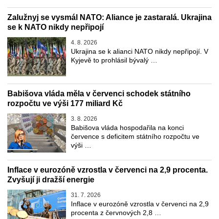
Zalužnyj se vysmál NATO: Aliance je zastaralá. Ukrajina
se k NATO nikdy nepřipojí
4. 8. 2026
Ukrajina se k alianci NATO nikdy nepřipojí. V
Kyjevě to prohlásil bývalý …
Babišova vláda měla v červenci schodek státního
rozpočtu ve výši 177 miliard Kč
3. 8. 2026
Babišova vláda hospodařila na konci
července s deficitem státního rozpočtu ve
výši …
Inflace v eurozóně vzrostla v červenci na 2,9 procenta.
Zvyšují ji dražší energie
31. 7. 2026
Inflace v eurozóně vzrostla v červenci na 2,9
procenta z červnových 2,8 …