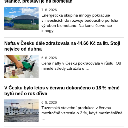
stanice, přestaví je na biometan
7. 8. 2026
Energetická skupina innogy pokračuje
v investicích do rozvoje budoucího porfolia
výroben biometanu. Na konci července
innogy …
Nafta v Česku dále zdražovala na 44,66 Kč za litr. Stojí
nejvíce od dubna
6. 8. 2026
Cena nafty v Česku pokračovala v růstu. Od
minulé středy zdražila o …
V Česku bylo letos v červnu dokončeno o 18 % méně
bytů než o rok dříve
6. 8. 2026
Tuzemská stavební produkce v červnu
meziročně vzrostla o 2 %, když meziměsíčně
…