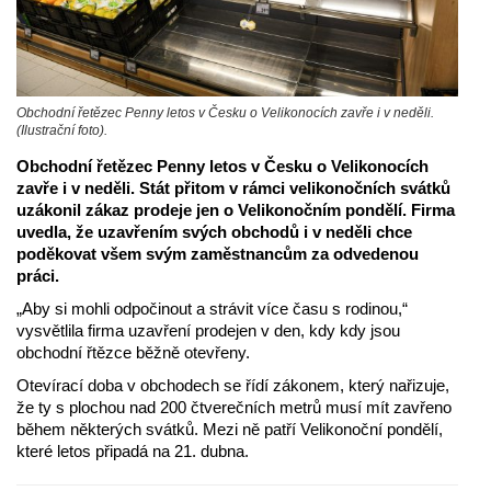
Obchodní řetězec Penny letos v Česku o Velikonocích zavře i v neděli.
(Ilustrační foto).
Obchodní řetězec Penny letos v Česku o Velikonocích
zavře i v neděli. Stát přitom v rámci velikonočních svátků
uzákonil zákaz prodeje jen o Velikonočním pondělí. Firma
uvedla, že uzavřením svých obchodů i v neděli chce
poděkovat všem svým zaměstnancům za odvedenou
práci.
„Aby si mohli odpočinout a strávit více času s rodinou,“
vysvětlila firma uzavření prodejen v den, kdy kdy jsou
obchodní řtězce běžně otevřeny.
Otevírací doba v obchodech se řídí zákonem, který nařizuje,
že ty s plochou nad 200 čtverečních metrů musí mít zavřeno
během některých svátků. Mezi ně patří Velikonoční pondělí,
které letos připadá na 21. dubna.