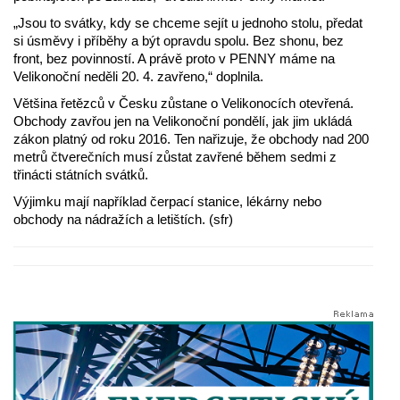
„Jsou to svátky, kdy se chceme sejít u jednoho stolu, předat
si úsměvy i příběhy a být opravdu spolu. Bez shonu, bez
front, bez povinností. A právě proto v PENNY máme na
Velikonoční neděli 20. 4. zavřeno,“ doplnila.
Většina řetězců v Česku zůstane o Velikonocích otevřená.
Obchody zavřou jen na Velikonoční pondělí, jak jim ukládá
zákon platný od roku 2016. Ten nařizuje, že obchody nad 200
metrů čtverečních musí zůstat zavřené během sedmi z
třinácti státních svátků.
Výjimku mají například čerpací stanice, lékárny nebo
obchody na nádražích a letištích. (sfr)