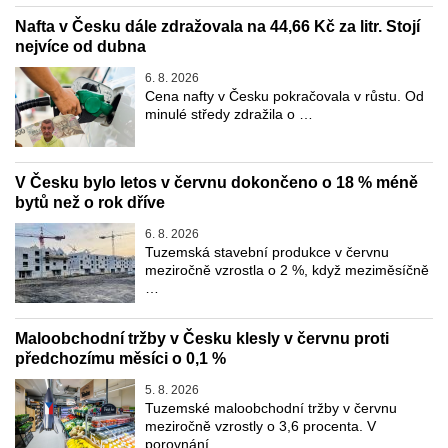
Nafta v Česku dále zdražovala na 44,66 Kč za litr. Stojí
nejvíce od dubna
6. 8. 2026
Cena nafty v Česku pokračovala v růstu. Od
minulé středy zdražila o …
V Česku bylo letos v červnu dokončeno o 18 % méně
bytů než o rok dříve
6. 8. 2026
Tuzemská stavební produkce v červnu
meziročně vzrostla o 2 %, když meziměsíčně
…
Maloobchodní tržby v Česku klesly v červnu proti
předchozímu měsíci o 0,1 %
5. 8. 2026
Tuzemské maloobchodní tržby v červnu
meziročně vzrostly o 3,6 procenta. V
porovnání …