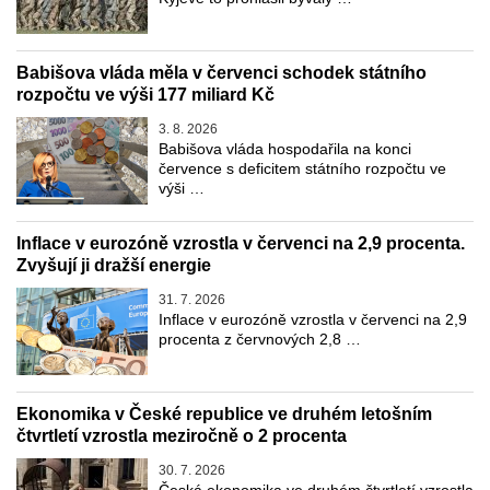
Babišova vláda měla v červenci schodek státního
rozpočtu ve výši 177 miliard Kč
3. 8. 2026
Babišova vláda hospodařila na konci
července s deficitem státního rozpočtu ve
výši …
Inflace v eurozóně vzrostla v červenci na 2,9 procenta.
Zvyšují ji dražší energie
31. 7. 2026
Inflace v eurozóně vzrostla v červenci na 2,9
procenta z červnových 2,8 …
Ekonomika v České republice ve druhém letošním
čtvrtletí vzrostla meziročně o 2 procenta
30. 7. 2026
Česká ekonomika ve druhém čtvrtletí vzrostla