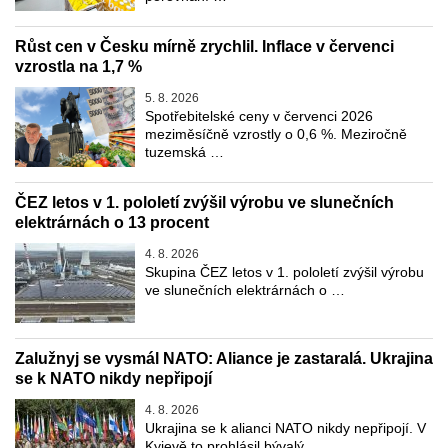
Růst cen v Česku mírně zrychlil. Inflace v červenci
vzrostla na 1,7 %
5. 8. 2026
Spotřebitelské ceny v červenci 2026
meziměsíčně vzrostly o 0,6 %. Meziročně
tuzemská …
ČEZ letos v 1. pololetí zvýšil výrobu ve slunečních
elektrárnách o 13 procent
4. 8. 2026
Skupina ČEZ letos v 1. pololetí zvýšil výrobu
ve slunečních elektrárnách o …
Zalužnyj se vysmál NATO: Aliance je zastaralá. Ukrajina
se k NATO nikdy nepřipojí
4. 8. 2026
Ukrajina se k alianci NATO nikdy nepřipojí. V
Kyjevě to prohlásil bývalý …