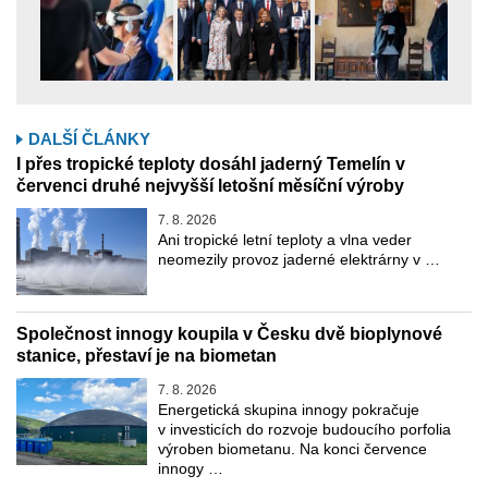
DALŠÍ ČLÁNKY
I přes tropické teploty dosáhl jaderný Temelín v
červenci druhé nejvyšší letošní měsíční výroby
7. 8. 2026
Ani tropické letní teploty a vlna veder
neomezily provoz jaderné elektrárny v …
Společnost innogy koupila v Česku dvě bioplynové
stanice, přestaví je na biometan
7. 8. 2026
Energetická skupina innogy pokračuje
v investicích do rozvoje budoucího porfolia
výroben biometanu. Na konci července
innogy …