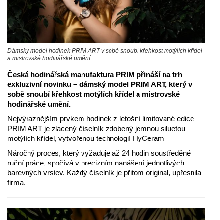
Dámský model hodinek PRIM ART v sobě snoubí křehkost motýlích křídel
a mistrovské hodinářské umění.
Česká hodinářská manufaktura PRIM přináší na trh
exkluzivní novinku – dámský model PRIM ART, který v
sobě snoubí křehkost motýlích křídel a mistrovské
hodinářské umění.
Nejvýraznějším prvkem hodinek z letošní limitované edice
PRIM ART je zlacený číselník zdobený jemnou siluetou
motýlích křídel, vytvořenou technologií HyCeram.
Náročný proces, který vyžaduje až 24 hodin soustředěné
ruční práce, spočívá v precizním nanášení jednotlivých
barevných vrstev. Každý číselník je přitom originál, upřesnila
firma.