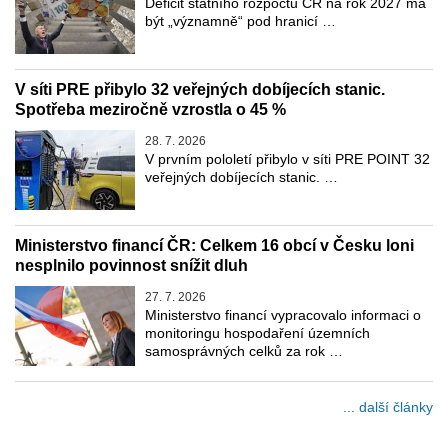
Deficit státního rozpočtu ČR na rok 2027 má
být „významně“ pod hranicí …
V síti PRE přibylo 32 veřejných dobíjecích stanic.
Spotřeba meziročně vzrostla o 45 %
28. 7. 2026
V prvním pololetí přibylo v síti PRE POINT 32
veřejných dobíjecích stanic. …
Ministerstvo financí ČR: Celkem 16 obcí v Česku loni
nesplnilo povinnost snížit dluh
27. 7. 2026
Ministerstvo financí vypracovalo informaci o
monitoringu hospodaření územních
samosprávných celků za rok …
... další články