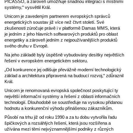
PICASSO, a zároveň umožňuje snadnou integraci s místními
systémy,“ vysvětlil Král.
Unicorn je zavedeným partnerem evropských správců
energetických soustav již více než čtvrt století. Své
zkušenosti zúročuje právě i v platformě Damas MMS, která
je jedním z jeho hlavních softwarových produktů pro oblast
energetiky a zároveň jedním z nejpoužívanějších produktů
svého druhu v Evropě.
Na jeho základě byly úspěšně vybudovány desítky největších
řešení v evropském energetickém sektoru.
„Od konkurence jej odlišuje převážně moderní technologický
základ a architektura připravená na budoucí rozvoj,“ zdůraznil
Král.
Unicorn je renomovaná evropská společnost poskytující ty
největší informační systémy a řešení z oblasti informačních
technologií. Dlouhodobě se soustřeďuje na vysokou přidanou
hodnotu a konkurenční výhodu přinášenou zákazníkům.
Působí na trhu již od roku 1990 a za tu dobu vytvořila řadu
špičkových a rozsáhlých řešení, která jsou rozšířena a
užívána mezi těmi nejvýznamnějšími podniky z různých