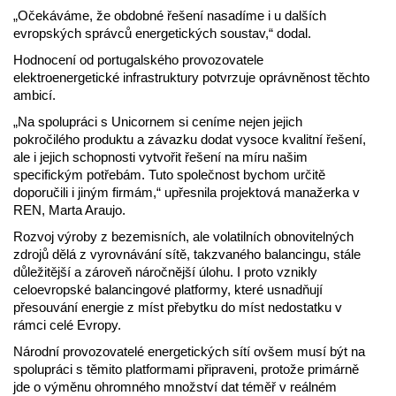
„Očekáváme, že obdobné řešení nasadíme i u dalších
evropských správců energetických soustav,“ dodal.
Hodnocení od portugalského provozovatele
elektroenergetické infrastruktury potvrzuje oprávněnost těchto
ambicí.
„Na spolupráci s Unicornem si ceníme nejen jejich
pokročilého produktu a závazku dodat vysoce kvalitní řešení,
ale i jejich schopnosti vytvořit řešení na míru našim
specifickým potřebám. Tuto společnost bychom určitě
doporučili i jiným firmám,“ upřesnila projektová manažerka v
REN, Marta Araujo.
Rozvoj výroby z bezemisních, ale volatilních obnovitelných
zdrojů dělá z vyrovnávání sítě, takzvaného balancingu, stále
důležitější a zároveň náročnější úlohu. I proto vznikly
celoevropské balancingové platformy, které usnadňují
přesouvání energie z míst přebytku do míst nedostatku v
rámci celé Evropy.
Národní provozovatelé energetických sítí ovšem musí být na
spolupráci s těmito platformami připraveni, protože primárně
jde o výměnu ohromného množství dat téměř v reálném