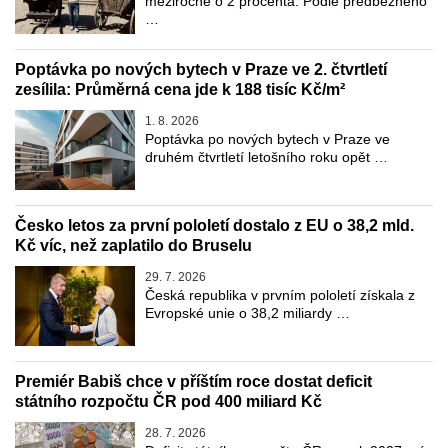
meziročně o 2 procenta. Podle předběžného
…
Poptávka po nových bytech v Praze ve 2. čtvrtletí
zesílila: Průměrná cena jde k 188 tisíc Kč/m²
1. 8. 2026
Poptávka po nových bytech v Praze ve
druhém čtvrtletí letošního roku opět …
Česko letos za první pololetí dostalo z EU o 38,2 mld.
Kč víc, než zaplatilo do Bruselu
29. 7. 2026
Česká republika v prvním pololetí získala z
Evropské unie o 38,2 miliardy …
Premiér Babiš chce v příštím roce dostat deficit
státního rozpočtu ČR pod 400 miliard Kč
28. 7. 2026