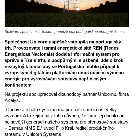
Software společnosti Unicorn pomůže řídit portugalskou energetickou síť.
Společnost Unicorn úspěšně vstoupila na portugalský
trh. Provozovateli tamní energetické sítě REN (Redes
Energéticas Nacionais) dodala informační systém pro
správu a řízení trhu s podpůrnými službami. Jde o krok
nezbytný k tomu, aby se Portugalsko mohlo připojit k
evropským digitálním platformám umožňujícím výměnu
energie pro vyrovnávání soustavy napříč celým
kontinentem.
Na projektu spolupracoval dlouhodobý partner Unicornu, firma
Artelys.
„Dodávka tohoto systému má pro naši společnost velký
význam. A to zejména z toho důvodu, že jsme jej dodali nad
nejnovější generací našeho systému pro přenosové soustavy
– Damas MMS:E,“ uvedl Filip Král, ředitel produkčního
streamu v Unicorn Systems.