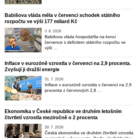
Babišova vláda měla v červenci schodek státního
rozpočtu ve výši 177 miliard Kč
3. 8. 2026
Babišova vláda hospodařila na konci
července s deficitem státního rozpočtu ve
výši …
Inflace v eurozóně vzrostla v červenci na 2,9 procenta.
Zvyšují ji dražší energie
31. 7. 2026
Inflace v eurozóně vzrostla v červenci na 2,9
procenta z červnových 2,8 …
Ekonomika v České republice ve druhém letošním
čtvrtletí vzrostla meziročně o 2 procenta
30. 7. 2026
Česká ekonomika ve druhém čtvrtletí vzrostla