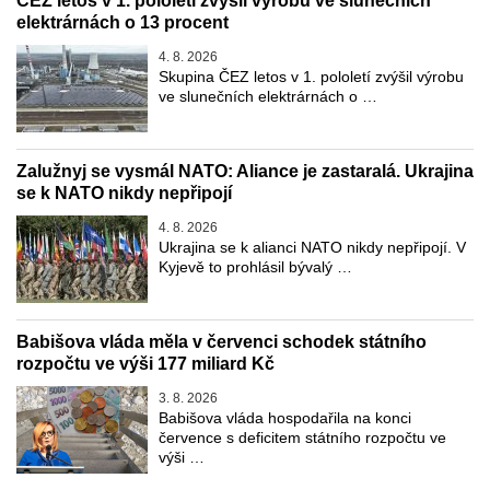
ČEZ letos v 1. pololetí zvýšil výrobu ve slunečních
elektrárnách o 13 procent
4. 8. 2026
Skupina ČEZ letos v 1. pololetí zvýšil výrobu
ve slunečních elektrárnách o …
Zalužnyj se vysmál NATO: Aliance je zastaralá. Ukrajina
se k NATO nikdy nepřipojí
4. 8. 2026
Ukrajina se k alianci NATO nikdy nepřipojí. V
Kyjevě to prohlásil bývalý …
Babišova vláda měla v červenci schodek státního
rozpočtu ve výši 177 miliard Kč
3. 8. 2026
Babišova vláda hospodařila na konci
července s deficitem státního rozpočtu ve
výši …