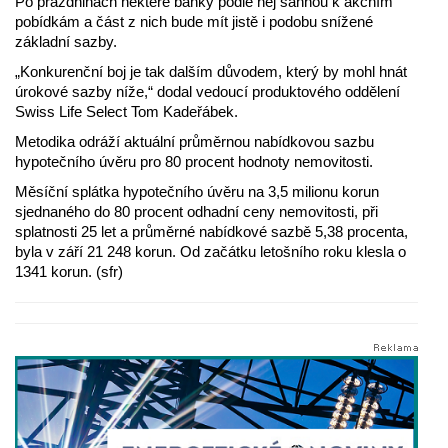
Po prázdninách některé banky podle něj sáhnou k akčním
pobídkám a část z nich bude mít jistě i podobu snížené
základní sazby.
„Konkurenční boj je tak dalším důvodem, který by mohl hnát
úrokové sazby níže,“ dodal vedoucí produktového oddělení
Swiss Life Select Tom Kadeřábek.
Metodika odráží aktuální průměrnou nabídkovou sazbu
hypotečního úvěru pro 80 procent hodnoty nemovitosti.
Měsíční splátka hypotečního úvěru na 3,5 milionu korun
sjednaného do 80 procent odhadní ceny nemovitosti, při
splatnosti 25 let a průměrné nabídkové sazbě 5,38 procenta,
byla v září 21 248 korun. Od začátku letošního roku klesla o
1341 korun. (sfr)