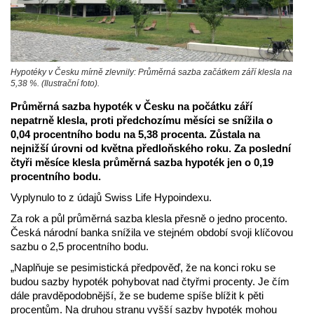
Hypotéky v Česku mírně zlevnily: Průměrná sazba začátkem září klesla na
5,38 %. (Ilustrační foto).
Průměrná sazba hypoték v Česku na počátku září
nepatrně klesla, proti předchozímu měsíci se snížila o
0,04 procentního bodu na 5,38 procenta. Zůstala na
nejnižší úrovni od května předloňského roku. Za poslední
čtyři měsíce klesla průměrná sazba hypoték jen o 0,19
procentního bodu.
Vyplynulo to z údajů Swiss Life Hypoindexu.
Za rok a půl průměrná sazba klesla přesně o jedno procento.
Česká národní banka snížila ve stejném období svoji klíčovou
sazbu o 2,5 procentního bodu.
„Naplňuje se pesimistická předpověď, že na konci roku se
budou sazby hypoték pohybovat nad čtyřmi procenty. Je čím
dále pravděpodobnější, že se budeme spíše blížit k pěti
procentům. Na druhou stranu vyšší sazby hypoték mohou