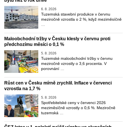
bytů než o rok dříve
6. 8. 2026
Tuzemská stavební produkce v červnu
meziročně vzrostla o 2 %, když meziměsíčně
…
Maloobchodní tržby v Česku klesly v červnu proti
předchozímu měsíci o 0,1 %
5. 8. 2026
Tuzemské maloobchodní tržby v červnu
meziročně vzrostly o 3,6 procenta. V
porovnání …
Růst cen v Česku mírně zrychlil. Inflace v červenci
vzrostla na 1,7 %
5. 8. 2026
Spotřebitelské ceny v červenci 2026
meziměsíčně vzrostly o 0,6 %. Meziročně
tuzemská …