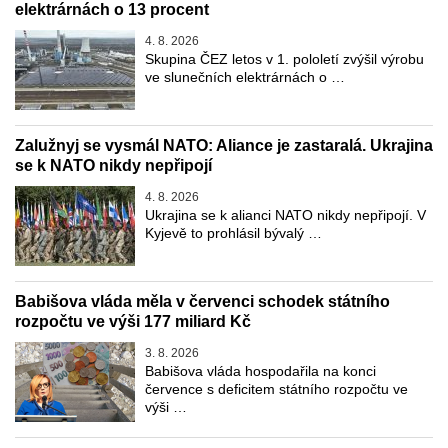
elektrárnách o 13 procent
4. 8. 2026
Skupina ČEZ letos v 1. pololetí zvýšil výrobu
ve slunečních elektrárnách o …
Zalužnyj se vysmál NATO: Aliance je zastaralá. Ukrajina
se k NATO nikdy nepřipojí
4. 8. 2026
Ukrajina se k alianci NATO nikdy nepřipojí. V
Kyjevě to prohlásil bývalý …
Babišova vláda měla v červenci schodek státního
rozpočtu ve výši 177 miliard Kč
3. 8. 2026
Babišova vláda hospodařila na konci
července s deficitem státního rozpočtu ve
výši …