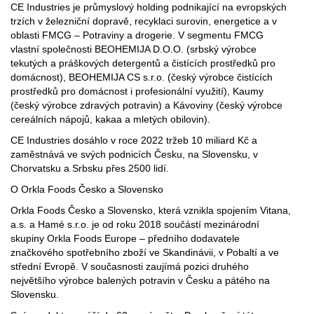
CE Industries je průmyslový holding podnikající na evropských
trzích v železniční dopravě, recyklaci surovin, energetice a v
oblasti FMCG – Potraviny a drogerie. V segmentu FMCG
vlastní společnosti BEOHEMIJA D.O.O. (srbský výrobce
tekutých a práškových detergentů a čistících prostředků pro
domácnost), BEOHEMIJA CS s.r.o. (český výrobce čistících
prostředků pro domácnost i profesionální využití), Kaumy
(český výrobce zdravých potravin) a Kávoviny (český výrobce
cereálních nápojů, kakaa a mletých obilovin).
CE Industries dosáhlo v roce 2022 tržeb 10 miliard Kč a
zaměstnává ve svých podnicích Česku, na Slovensku, v
Chorvatsku a Srbsku přes 2500 lidí.
O Orkla Foods Česko a Slovensko
Orkla Foods Česko a Slovensko, která vznikla spojením Vitana,
a.s. a Hamé s.r.o. je od roku 2018 součástí mezinárodní
skupiny Orkla Foods Europe – předního dodavatele
značkového spotřebního zboží ve Skandinávii, v Pobaltí a ve
střední Evropě. V současnosti zaujímá pozici druhého
největšího výrobce balených potravin v Česku a pátého na
Slovensku.