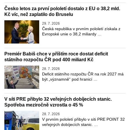
Česko letos za první pololetí dostalo z EU o 38,2 mld.
Kč víc, než zaplatilo do Bruselu
29. 7. 2026
Česká republika v prvním pololetí získala z
Evropské unie o 38,2 miliardy …
Premiér Babiš chce v příštím roce dostat deficit
státního rozpočtu ČR pod 400 miliard Kč
28. 7. 2026
Deficit státního rozpočtu ČR na rok 2027 má
být „významně“ pod hranicí …
V síti PRE přibylo 32 veřejných dobíjecích stanic.
Spotřeba meziročně vzrostla o 45 %
28. 7. 2026
V prvním pololetí přibylo v síti PRE POINT 32
veřejných dobíjecích stanic. …