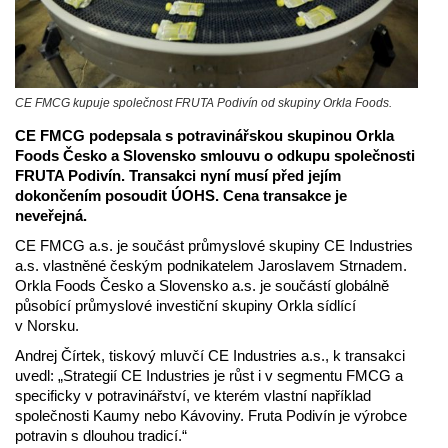
CE FMCG kupuje společnost FRUTA Podivín od skupiny Orkla Foods.
CE FMCG podepsala s potravinářskou skupinou Orkla
Foods Česko a Slovensko smlouvu o odkupu společnosti
FRUTA Podivín. Transakci nyní musí před jejím
dokončením posoudit ÚOHS. Cena transakce je
neveřejná.
CE FMCG a.s. je součást průmyslové skupiny CE Industries
a.s. vlastněné českým podnikatelem Jaroslavem Strnadem.
Orkla Foods Česko a Slovensko a.s. je součástí globálně
působící průmyslové investiční skupiny Orkla sídlící
v Norsku.
Andrej Čírtek, tiskový mluvčí CE Industries a.s., k transakci
uvedl: „Strategií CE Industries je růst i v segmentu FMCG a
specificky v potravinářství, ve kterém vlastní například
společnosti Kaumy nebo Kávoviny. Fruta Podivín je výrobce
potravin s dlouhou tradicí.“