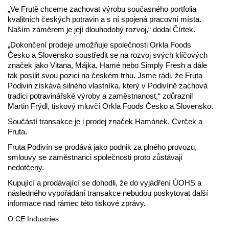
„Ve Frutě chceme zachovat výrobu současného portfolia
kvalitních českých potravin a s ní spojená pracovní místa.
Naším záměrem je její dlouhodobý rozvoj,“ dodal Čírtek.
„Dokončení prodeje umožňuje společnosti Orkla Foods
Česko a Slovensko soustředit se na rozvoj svých klíčových
značek jako Vitana, Májka, Hamé nebo Simply Fresh a dále
tak posílit svou pozici na českém trhu. Jsme rádi, že Fruta
Podivin získává silného vlastníka, který v Podivíně zachová
tradici potravinářské výroby a zaměstnanost,“ zdůraznil
Martin Frýdl, tiskový mluvčí Orkla Foods Česko a Slovensko.
Součástí transakce je i prodej značek Hamánek, Cvrček a
Fruta.
Fruta Podivín se prodává jako podnik za plného provozu,
smlouvy se zaměstnanci společnosti proto zůstávají
nedotčeny.
Kupující a prodávající se dohodli, že do vyjádření ÚOHS a
následného vypořádání transakce nebudou poskytovat další
informace nad rámec této tiskové zprávy.
O CE Industries