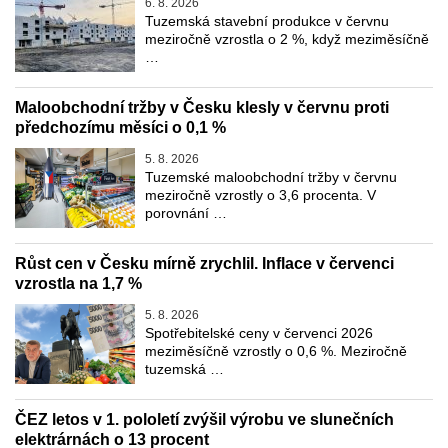
6. 8. 2026
Tuzemská stavební produkce v červnu
meziročně vzrostla o 2 %, když meziměsíčně
…
Maloobchodní tržby v Česku klesly v červnu proti
předchozímu měsíci o 0,1 %
5. 8. 2026
Tuzemské maloobchodní tržby v červnu
meziročně vzrostly o 3,6 procenta. V
porovnání …
Růst cen v Česku mírně zrychlil. Inflace v červenci
vzrostla na 1,7 %
5. 8. 2026
Spotřebitelské ceny v červenci 2026
meziměsíčně vzrostly o 0,6 %. Meziročně
tuzemská …
ČEZ letos v 1. pololetí zvýšil výrobu ve slunečních
elektrárnách o 13 procent