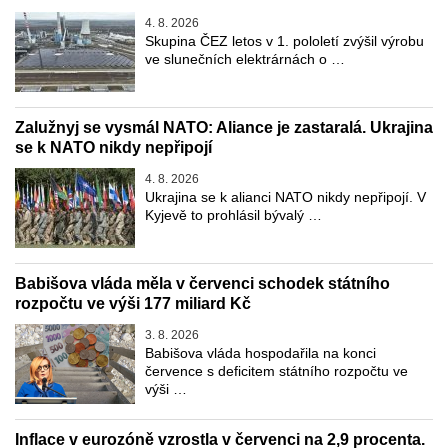
4. 8. 2026
Skupina ČEZ letos v 1. pololetí zvýšil výrobu
ve slunečních elektrárnách o …
Zalužnyj se vysmál NATO: Aliance je zastaralá. Ukrajina
se k NATO nikdy nepřipojí
4. 8. 2026
Ukrajina se k alianci NATO nikdy nepřipojí. V
Kyjevě to prohlásil bývalý …
Babišova vláda měla v červenci schodek státního
rozpočtu ve výši 177 miliard Kč
3. 8. 2026
Babišova vláda hospodařila na konci
července s deficitem státního rozpočtu ve
výši …
Inflace v eurozóně vzrostla v červenci na 2,9 procenta.