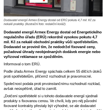
Dodavatel energií Armex Energy dostal od ERÚ pokutu 4,7 mil. Kč za
nekalé praktiky. (Ilustrační foto: redakční koláž).
Dodavatel energií Armex Energy dostal od Energetického
regulačního úřadu (ERÚ) rekordně vysokou pokutu 4,7
mil. Kč za nekalé obchodní praktiky vůči spotřebitelům.
Dodavatel se provinil tím, že nedodržel fixované ceny,
požadoval úhrady neobjednaných dodávek energie nebo
vyřizoval reklamace se zpožděním.
Informoval o tom ERÚ.
Podle úřadu Armex Energy spáchala celkem 55 dílčích útoků
proti spotřebitelům, přičemž rozhodnutí je pravomocné.
Společnost podala proti prvoinstančnímu rozhodnutí rozklad,
avšak neúspěšně, úřad to zamítl.
„Dotčení spotřebitelé si u tohoto dodavatele energií sjednali
produkty s fixovanou cenou. Ve chvíli, kdy pro něj původní
fixované kontrakty přestaly být výhodné, se ale dodavatel