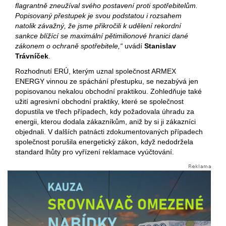
flagrantně zneužíval svého postavení proti spotřebitelům.
Popisovaný přestupek je svou podstatou i rozsahem
natolik závažný, že jsme přikročili k udělení rekordní
sankce blížící se maximální pětimilionové hranici dané
zákonem o ochraně spotřebitele,“
uvádí
Stanislav
Trávníček
.
Rozhodnutí ERÚ, kterým uznal společnost ARMEX
ENERGY vinnou ze spáchání přestupku, se nezabývá jen
popisovanou nekalou obchodní praktikou. Zohledňuje také
užití agresivní obchodní praktiky, které se společnost
dopustila ve třech případech, kdy požadovala úhradu za
energii, kterou dodala zákazníkům, aniž by si ji zákazníci
objednali. V dalších patnácti zdokumentovaných případech
společnost porušila energetický zákon, když nedodržela
standard lhůty pro vyřízení reklamace vyúčtování.