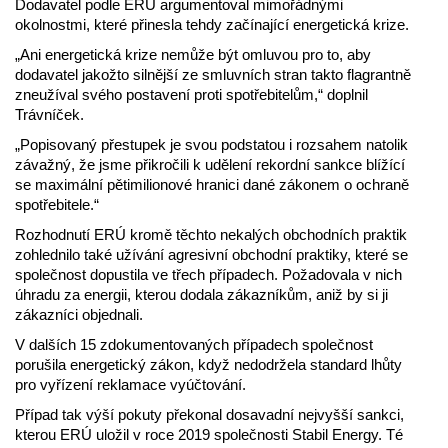
Dodavatel podle ERÚ argumentoval mimořádnými
okolnostmi, které přinesla tehdy začínající energetická krize.
„Ani energetická krize nemůže být omluvou pro to, aby
dodavatel jakožto silnější ze smluvních stran takto flagrantně
zneužíval svého postavení proti spotřebitelům,“ doplnil
Trávníček.
„Popisovaný přestupek je svou podstatou i rozsahem natolik
závažný, že jsme přikročili k udělení rekordní sankce blížící
se maximální pětimilionové hranici dané zákonem o ochraně
spotřebitele.“
Rozhodnutí ERÚ kromě těchto nekalých obchodních praktik
zohlednilo také užívání agresivní obchodní praktiky, které se
společnost dopustila ve třech případech. Požadovala v nich
úhradu za energii, kterou dodala zákazníkům, aniž by si ji
zákazníci objednali.
V dalších 15 zdokumentovaných případech společnost
porušila energetický zákon, když nedodržela standard lhůty
pro vyřízení reklamace vyúčtování.
Případ tak výší pokuty překonal dosavadní nejvyšší sankci,
kterou ERÚ uložil v roce 2019 společnosti Stabil Energy. Té