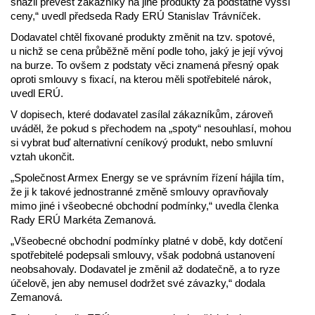
snažil převést zákazníky na jiné produkty za podstatně vyšší
ceny,“ uvedl předseda Rady ERÚ Stanislav Trávníček.
Dodavatel chtěl fixované produkty změnit na tzv. spotové,
u nichž se cena průběžně mění podle toho, jaký je její vývoj
na burze. To ovšem z podstaty věci znamená přesný opak
oproti smlouvy s fixací, na kterou měli spotřebitelé nárok,
uvedl ERÚ.
V dopisech, které dodavatel zasílal zákazníkům, zároveň
uváděl, že pokud s přechodem na „spoty“ nesouhlasí, mohou
si vybrat buď alternativní ceníkový produkt, nebo smluvní
vztah ukončit.
„Společnost Armex Energy se ve správním řízení hájila tím,
že ji k takové jednostranné změně smlouvy opravňovaly
mimo jiné i všeobecné obchodní podmínky,“ uvedla členka
Rady ERÚ Markéta Zemanová.
„Všeobecné obchodní podmínky platné v době, kdy dotčení
spotřebitelé podepsali smlouvy, však podobná ustanovení
neobsahovaly. Dodavatel je změnil až dodatečně, a to ryze
účelově, jen aby nemusel dodržet své závazky,“ dodala
Zemanová.