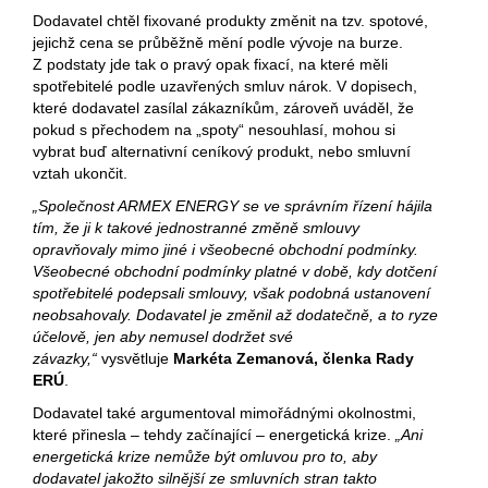
Dodavatel chtěl fixované produkty změnit na tzv. spotové,
jejichž cena se průběžně mění podle vývoje na burze.
Z podstaty jde tak o pravý opak fixací, na které měli
spotřebitelé podle uzavřených smluv nárok. V dopisech,
které dodavatel zasílal zákazníkům, zároveň uváděl, že
pokud s přechodem na „spoty“ nesouhlasí, mohou si
vybrat buď alternativní ceníkový produkt, nebo smluvní
vztah ukončit.
„Společnost ARMEX ENERGY se ve správním řízení hájila
tím, že ji k takové jednostranné změně smlouvy
opravňovaly mimo jiné i všeobecné obchodní podmínky.
Všeobecné obchodní podmínky platné v době, kdy dotčení
spotřebitelé podepsali smlouvy, však podobná ustanovení
neobsahovaly. Dodavatel je změnil až dodatečně, a to ryze
účelově, jen aby nemusel dodržet své
závazky,“
vysvětluje
Markéta Zemanová, členka Rady
ERÚ
.
Dodavatel také argumentoval mimořádnými okolnostmi,
které přinesla – tehdy začínající – energetická krize.
„Ani
energetická krize nemůže být omluvou pro to, aby
dodavatel jakožto silnější ze smluvních stran takto