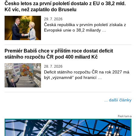
Česko letos za první pololetí dostalo z EU o 38,2 mld.
Kč víc, než zaplatilo do Bruselu
29. 7. 2026
Česká republika v prvním pololetí získala z
Evropské unie o 38,2 miliardy …
Premiér Babiš chce v příštím roce dostat deficit
státního rozpočtu ČR pod 400 miliard Kč
28. 7. 2026
Deficit státního rozpočtu ČR na rok 2027 má
být „významně“ pod hranicí …
... další články