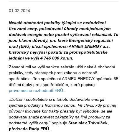
01.02.2024
Nekalé obchodní praktiky týkající se nedodržení
fixované ceny, požadování úhrady neobjednaných
dodávek energie nebo pozdní vyřizování reklamací. To
jsou hlavní důvody, pro které Energetický regulační
úřad (ERÚ) uložil společnosti ARMEX ENERGY a.s.
historicky nejvyšší pokutu za protispotřebitelské
jednání ve výši 4 746 000 korun.
Zásadní roli ve výši sankce sehrálo užití nekalé obchodní
praktiky, tedy přestupek proti zákonu o ochraně
spotřebitele. Ten společnost ARMEX ENERGY spáchala 55
dílčími útoky proti spotřebitelům, které popisuje
pravomocné rozhodnutí ERÚ
.
„Dotčení spotřebitelé si u tohoto dodavatele energií
sjednali produkty s fixovanou cenou. Ve chvíli, kdy pro něj
původní fixované kontrakty přestaly být výhodné, se ale
dodavatel snažil převést zákazníky na jiné produkty za
podstatně vyšší ceny,“
popisuje
Stanislav Trávníček,
předseda Rady ERÚ
.