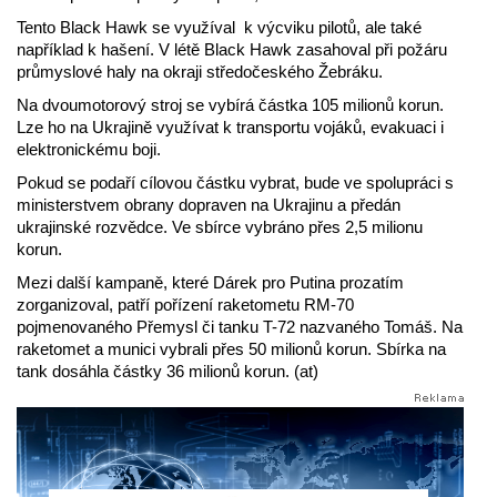
Tento Black Hawk se využíval k výcviku pilotů, ale také
například k hašení. V létě Black Hawk zasahoval při požáru
průmyslové haly na okraji středočeského Žebráku.
Na dvoumotorový stroj se vybírá částka 105 milionů korun.
Lze ho na Ukrajině využívat k transportu vojáků, evakuaci i
elektronickému boji.
Pokud se podaří cílovou částku vybrat, bude ve spolupráci s
ministerstvem obrany dopraven na Ukrajinu a předán
ukrajinské rozvědce. Ve sbírce vybráno přes 2,5 milionu
korun.
Mezi další kampaně, které Dárek pro Putina prozatím
zorganizoval, patří pořízení raketometu RM-70
pojmenovaného Přemysl či tanku T-72 nazvaného Tomáš. Na
raketomet a munici vybrali přes 50 milionů korun. Sbírka na
tank dosáhla částky 36 milionů korun. (at)