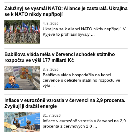
Zalužnyj se vysmál NATO: Aliance je zastaralá. Ukrajina
se k NATO nikdy nepřipojí
4. 8. 2026
Ukrajina se k alianci NATO nikdy nepřipojí. V
Kyjevě to prohlásil bývalý …
Babišova vláda měla v červenci schodek státního
rozpočtu ve výši 177 miliard Kč
3. 8. 2026
Babišova vláda hospodařila na konci
července s deficitem státního rozpočtu ve
výši …
Inflace v eurozóně vzrostla v červenci na 2,9 procenta.
Zvyšují ji dražší energie
31. 7. 2026
Inflace v eurozóně vzrostla v červenci na 2,9
procenta z červnových 2,8 …