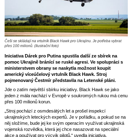
Češi se skládají na vrtulník Black Hawk pro Ukrajinu. Je potřeba vybrat
přes 100 milionů. (Ilustrační foto)
Iniciativa Dárek pro Putina spustila další ze sbírek na
pomoc Ukrajině bránící se ruské agresi. Ve spolupráci s
ministerstvem obrany se naskytla možnost koupit
americký víceúčelový vrtulník Black Hawk. Stroj
pojmenovaný Čestmír představila na Letenské pláni.
Jde o zatím největší sbírku iniciativy. Black Hawk se jako
jeden z mála nachází v Evropě v soukromých rukou má cenu
přes 100 milionů korun.
„Stroj pochází z osmdesátých let a prošel inspekcí
ukrajinských leteckých expertů. Je v pořádku, a pokud se na
něj složíme, bude jej ke svým operacím využívat ukrajinská
vojenská rozvědka, která jej chce nasazovat na speciální
akce a používat pro výcvik pilotů,“ uvedla iniciativa.