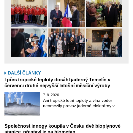
DALŠÍ ČLÁNKY
I přes tropické teploty dosáhl jaderný Temelín v
červenci druhé nejvyšší letošní měsíční výroby
7. 8. 2026
Ani tropické letní teploty a vlna veder
neomezily provoz jaderné elektrárny v …
Společnost innogy koupila v Česku dvě bioplynové
stanice, přestaví je na biometan