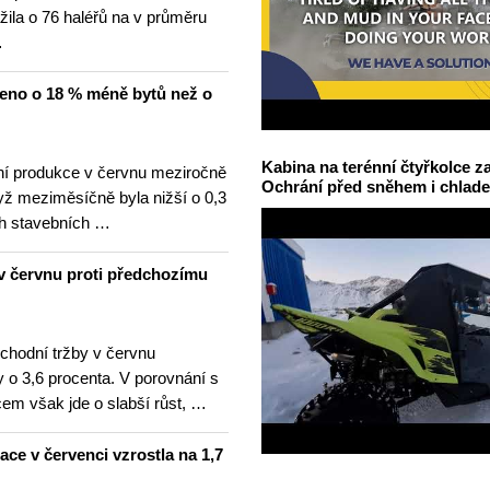
žila o 76 haléřů na v průměru
…
čeno o 18 % méně bytů než o
Kabina na terénní čtyřkolce za
í produkce v červnu meziročně
Ochrání před sněhem i chlad
yž meziměsíčně byla nižší o 0,3
h stavebních …
v červnu proti předchozímu
hodní tržby v červnu
 o 3,6 procenta. V porovnání s
m však jde o slabší růst, …
lace v červenci vzrostla na 1,7