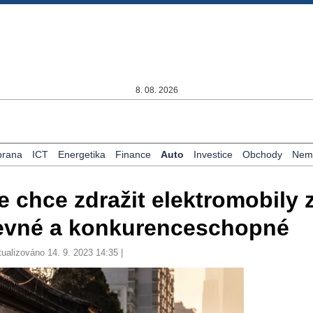
8. 08. 2026
rana
ICT
Energetika
Finance
Auto
Investice
Obchody
Nemo
 chce zdražit elektromobily 
levné a konkurenceschopné
tualizováno 14. 9. 2023 14:35 |