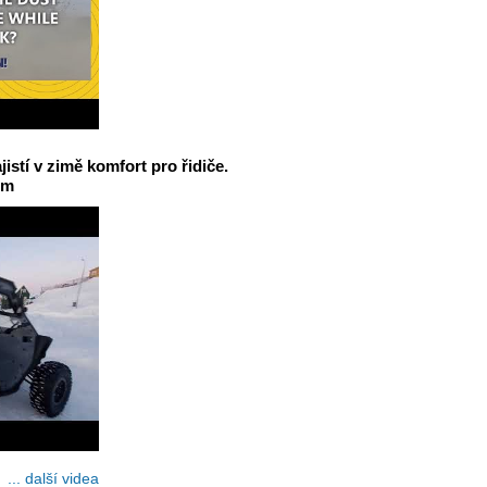
jistí v zimě komfort pro řidiče.
em
... další videa