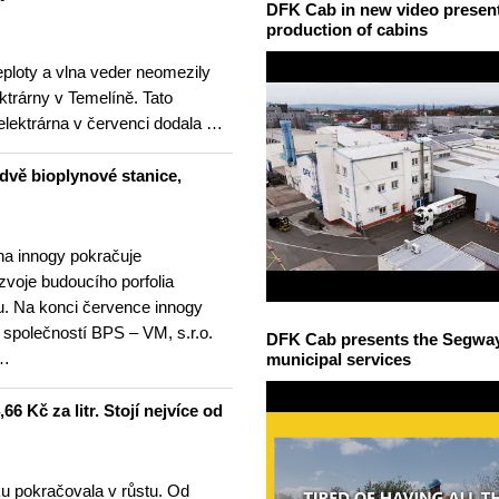
DFK Cab in new video presents
production of cabins
teploty a vlna veder neomezily
ktrárny v Temelíně. Tato
elektrárna v červenci dodala …
dvě bioplynové stanice,
na innogy pokračuje
ozvoje budoucího porfolia
. Na konci července innogy
 společností BPS – VM, s.r.o.
DFK Cab presents the Segway S
 …
municipal services
6 Kč za litr. Stojí nejvíce od
u pokračovala v růstu. Od