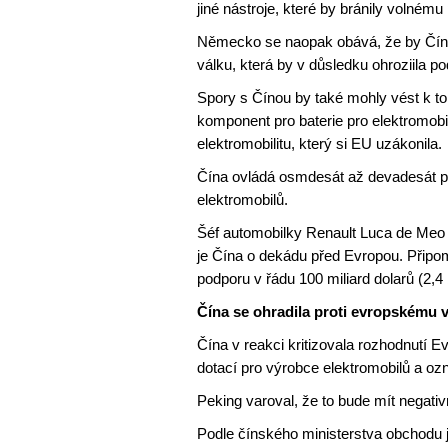
jiné nástroje, které by bránily volném
Německo se naopak obává, že by Čína 
válku, která by v důsledku ohroziila 
Spory s Čínou by také mohly vést k tom
komponent pro baterie pro elektromobi
elektromobilitu, který si EU uzákonila.
Čína ovládá osmdesát až devadesát p
elektromobilů.
Šéf automobilky Renault Luca de Meo 
je Čína o dekádu před Evropou. Připom
podporu v řádu 100 miliard dolarů (2,4 
Čína se ohradila proti evropskému 
Čína v reakci kritizovala rozhodnutí 
dotací pro výrobce elektromobilů a ozna
Peking varoval, že to bude mít negati
Podle čínského ministerstva obchodu 