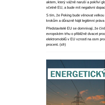
aktem, který vážně naruší a pokřiví g
včetně EU, a bude mít negativní dopa
S tím, že Peking bude věnovat velko
krokům a důrazně hájit legitimní práv
Představitelé EU se domnívají, že čín
evropském trhu o přibližně dvacet pro
elektromobilů v EU vzrostl na osm pro
procent. (sfr)