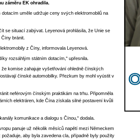
mu záměru EK ohradila.
 dotacím uměle udržuje ceny svých elektromobilů na
t se situací zabývat. Leyenová prohlásila, že Unie se
Číny bránit.
lektromobily z Číny, informovala Leyenová.
díky rozsáhlým státním dotacím,“ upřesnila.
, že komise zahajuje vyšetřování ohledně čínských
 dostávají čínské automobilky. Přezkum by mohl vyústit v
ánit neférovým čínským praktikám na trhu. Připomněla
árních elektráren, kde Čína získala silné postavení kvůli
kanály komunikace a dialogu s Čínou,“ dodala.
 Evropu panuje už několik měsíců napětí mezi Německem
ž požaduje, aby byla zavedena cla, případně byly použity