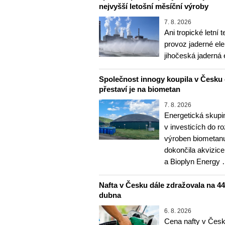
nejvyšší letošní měsíční výroby
7. 8. 2026
Ani tropické letní 
provoz jaderné ele
jihočeská jaderná 
Společnost innogy koupila v Česku 
přestaví je na biometan
7. 8. 2026
Energetická skupi
v investicích do r
výroben biometanu
dokončila akvizice
a Bioplyn Energy
Nafta v Česku dále zdražovala na 44,6
dubna
6. 8. 2026
Cena nafty v Česk