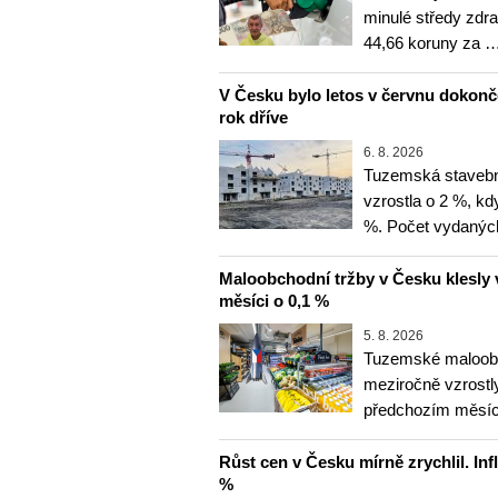
minulé středy zdra
44,66 koruny za 
V Česku bylo letos v červnu dokon
rok dříve
6. 8. 2026
Tuzemská stavebn
vzrostla o 2 %, kd
%. Počet vydanýc
Maloobchodní tržby v Česku klesly 
měsíci o 0,1 %
5. 8. 2026
Tuzemské maloobc
meziročně vzrostly
předchozím měsíce
Růst cen v Česku mírně zrychlil. Inf
%