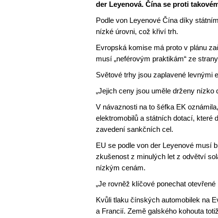
der Leyenová. Čína se proti takové
Podle von Leyenové Čína díky státním
nízké úrovni, což křiví trh.
Evropská komise má proto v plánu začí
musí „neférovým praktikám“ ze strany 
Světové trhy jsou zaplavené levnými e
„Jejich ceny jsou uměle drženy nízko 
V návaznosti na to šéfka EK oznámila
elektromobilů a státních dotací, které
zavedení sankčních cel.
EU se podle von der Leyenové musí br
zkušenost z minulých let z odvětví sol
nízkým cenám.
„Je rovněž klíčové ponechat otevřené 
Kvůli tlaku čínských automobilek na
a Francií. Země galského kohouta toti