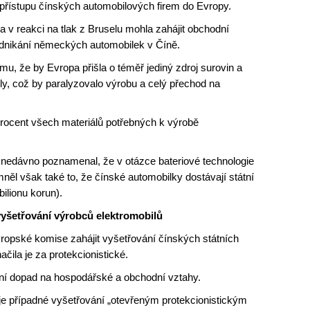
u přístupu čínských automobilových firem do Evropy.
v reakci na tlak z Bruselu mohla zahájit obchodní
podnikání německých automobilek v Číně.
u, že by Evropa přišla o téměř jediný zdroj surovin a
ly, což by paralyzovalo výrobu a celý přechod na
rocent všech materiálů potřebných k výrobě
nedávno poznamenal, že v otázce bateriové technologie
něl však také to, že čínské automobilky dostávají státní
bilionu korun).
vyšetřování výrobců elektromobilů
Evropské komise zahájit vyšetřování čínských státních
čila je za protekcionistické.
vní dopad na hospodářské a obchodní vztahy.
je případné vyšetřování „otevřeným protekcionistickým