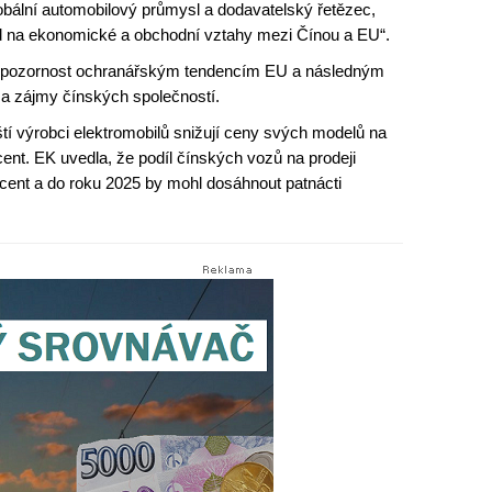
lobální automobilový průmysl a dodavatelský řetězec,
d na ekonomické a obchodní vztahy mezi Čínou a EU“.
u pozornost ochranářským tendencím EU a následným
a a zájmy čínských společností.
ští výrobci elektromobilů snižují ceny svých modelů na
cent. EK uvedla, že podíl čínských vozů na prodeji
cent a do roku 2025 by mohl dosáhnout patnácti