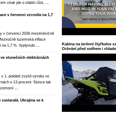
m však jde o slabší růst, …
lace v červenci vzrostla na 1,7
ny v červenci 2026 meziměsíčně
 Meziročně tuzemská inflace
Kabina na terénní čtyřkolce za
i na 1,7 %. Vyplynulo …
Ochrání před sněhem i chlad
u ve slunečních elektrárnách
v 1. pololetí zvýšil výrobu ve
rnách o 13 procent. Slunce tak
ezemisní …
 zastaralá. Ukrajina se k