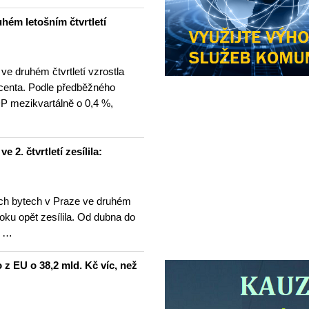
hém letošním čtvrtletí
e druhém čtvrtletí vzrostla
centa. Podle předběžného
P mezikvartálně o 0,4 %,
2. čtvrtletí zesílila:
ch bytech v Praze ve druhém
 roku opět zesílila. Od dubna do
e …
o z EU o 38,2 mld. Kč víc, než