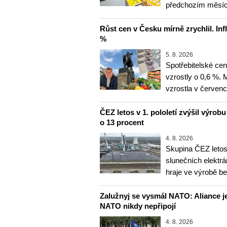
předchozím měsíce
Růst cen v Česku mírně zrychlil. Inf
%
5. 8. 2026
Spotřebitelské ce
vzrostly o 0,6 %.
vzrostla v červenc
ČEZ letos v 1. pololetí zvýšil výrob
o 13 procent
4. 8. 2026
Skupina ČEZ letos 
slunečních elektrá
hraje ve výrobě b
Zalužnyj se vysmál NATO: Aliance je
NATO nikdy nepřipojí
4. 8. 2026