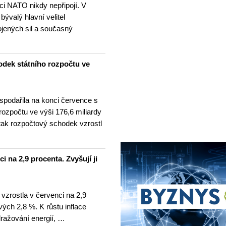
nci NATO nikdy nepřipojí. V
 bývalý hlavní velitel
ojených sil a současný
odek státního rozpočtu ve
spodařila na konci července s
 rozpočtu ve výši 176,6 miliardy
tak rozpočtový schodek vzrostl
i na 2,9 procenta. Zvyšují ji
 vzrostla v červenci na 2,9
ých 2,8 %. K růstu inflace
dražování energií, …