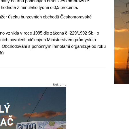
é nafty na trhu pohonných hmot Českomoravské
i hodnotě z minulého týdne o 0,9 procenta.
anažer úseku burzovních obchodů Českomoravské
 vznikla v roce 1995 dle zákona č. 229/1992 Sb., o
tních povolení udělených Ministerstvem průmyslu a
. Obchodování s pohonnými hmotami organizuje od roku
r)