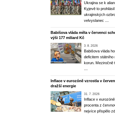
Ukrajina se k alia
Kyjevě to prohlásil
ukrajinských ozbr
velvyslanec …
Babišova vláda měla v červenci sch
výši 177 miliard Kč
3. 8. 2026
Babišova vláda ho
deficitem státního
korun. Meziročně 
…
Inflace v eurozóně vzrostla v červenc
dražší energie
31. 7. 2026
Inflace v eurozóně
procenta z červnov
nejvíce přispělo z