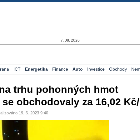
7. 08. 2026
rana
ICT
Energetika
Finance
Auto
Investice
Obchody
Nemo
 na trhu pohonných hmot
 se obchodovaly za 16,02 Kč/l
alizováno 19. 6. 2023 9:40 |