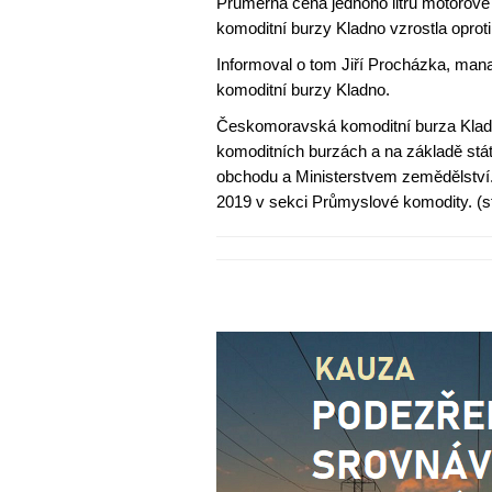
Průměrná cena jednoho litru motorov
komoditní burzy Kladno vzrostla oprot
Informoval o tom Jiří Procházka, m
komoditní burzy Kladno.
Českomoravská komoditní burza Kladno
komoditních burzách a na základě stá
obchodu a Ministerstvem zemědělství
2019 v sekci Průmyslové komodity. (sf