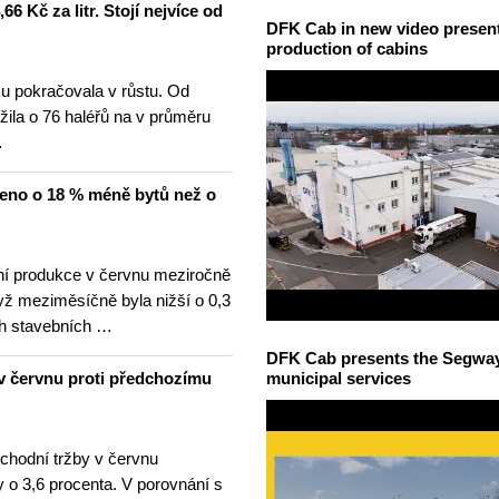
6 Kč za litr. Stojí nejvíce od
DFK Cab in new video presents
production of cabins
u pokračovala v růstu. Od
žila o 76 haléřů na v průměru
…
čeno o 18 % méně bytů než o
í produkce v červnu meziročně
yž meziměsíčně byla nižší o 0,3
h stavebních …
DFK Cab presents the Segway S
v červnu proti předchozímu
municipal services
hodní tržby v červnu
 o 3,6 procenta. V porovnání s