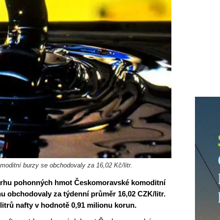
moditní burzy se obchodovaly za 16,02 Kč/litr.
a trhu pohonných hmot Českomoravské komoditní
u obchodovaly za týdenní průměr 16,02 CZK/litr.
itrů nafty v hodnotě 0,91 milionu korun.