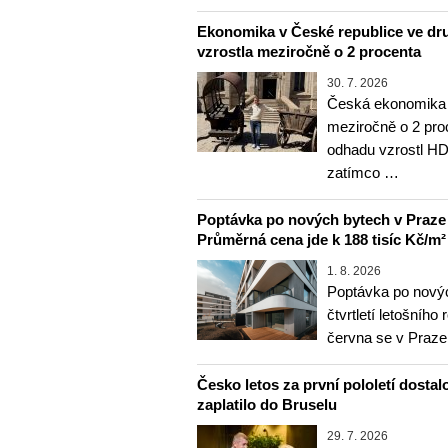
Ekonomika v České republice ve dru
vzrostla meziročně o 2 procenta
30. 7. 2026
Česká ekonomika v
meziročně o 2 pro
odhadu vzrostl HD
zatímco …
Poptávka po nových bytech v Praze ve 
Průměrná cena jde k 188 tisíc Kč/m²
1. 8. 2026
Poptávka po nový
čtvrtletí letošního
června se v Praz
Česko letos za první pololetí dostal
zaplatilo do Bruselu
29. 7. 2026