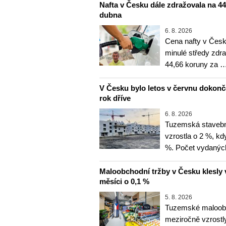
Nafta v Česku dále zdražovala na 44,6
dubna
6. 8. 2026
Cena nafty v Česk
minulé středy zdra
44,66 koruny za 
V Česku bylo letos v červnu dokon
rok dříve
6. 8. 2026
Tuzemská stavebn
vzrostla o 2 %, kd
%. Počet vydanýc
Maloobchodní tržby v Česku klesly 
měsíci o 0,1 %
5. 8. 2026
Tuzemské maloobc
meziročně vzrostly