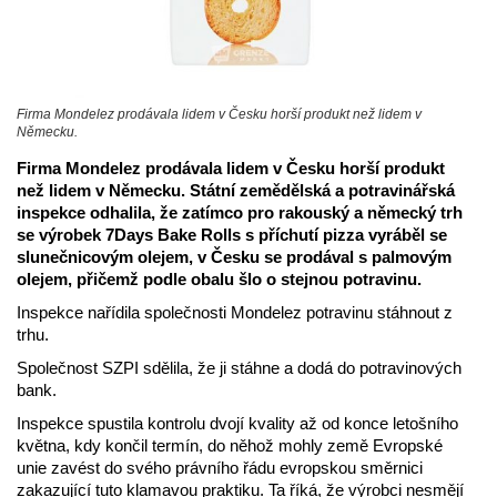
Firma Mondelez prodávala lidem v Česku horší produkt než lidem v
Německu.
Firma Mondelez prodávala lidem v Česku horší produkt
než lidem v Německu. Státní zemědělská a potravinářská
inspekce odhalila, že zatímco pro rakouský a německý trh
se výrobek 7Days Bake Rolls s příchutí pizza vyráběl se
slunečnicovým olejem, v Česku se prodával s palmovým
olejem, přičemž podle obalu šlo o stejnou potravinu.
Inspekce nařídila společnosti Mondelez potravinu stáhnout z
trhu.
Společnost SZPI sdělila, že ji stáhne a dodá do potravinových
bank.
Inspekce spustila kontrolu dvojí kvality až od konce letošního
května, kdy končil termín, do něhož mohly země Evropské
unie zavést do svého právního řádu evropskou směrnici
zakazující tuto klamavou praktiku. Ta říká, že výrobci nesmějí