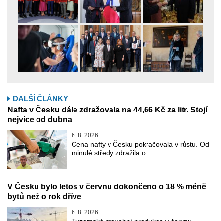
DALŠÍ ČLÁNKY
Nafta v Česku dále zdražovala na 44,66 Kč za litr. Stojí
nejvíce od dubna
6. 8. 2026
Cena nafty v Česku pokračovala v růstu. Od
minulé středy zdražila o …
V Česku bylo letos v červnu dokončeno o 18 % méně
bytů než o rok dříve
6. 8. 2026
Tuzemská stavební produkce v červnu