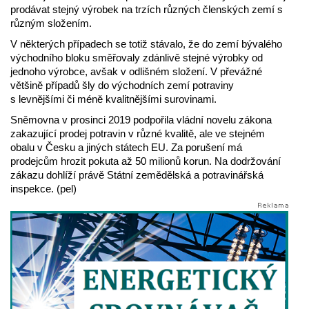
prodávat stejný výrobek na trzích různých členských zemí s
různým složením.
V některých případech se totiž stávalo, že do zemí bývalého
východního bloku směřovaly zdánlivě stejné výrobky od
jednoho výrobce, avšak v odlišném složení. V převážné
většině případů šly do východních zemí potraviny
s levnějšími či méně kvalitnějšími surovinami.
Sněmovna v prosinci 2019 podpořila vládní novelu zákona
zakazující prodej potravin v různé kvalitě, ale ve stejném
obalu v Česku a jiných státech EU. Za porušení má
prodejcům hrozit pokuta až 50 milionů korun. Na dodržování
zákazu dohlíží právě Státní zemědělská a potravinářská
inspekce. (pel)