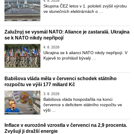
4. 8. 2026
Skupina ČEZ letos v 1. pololetí zvýšil výrobu
ve slunečních elektrárnách o …
Zalužnyj se vysmál NATO: Aliance je zastaralá. Ukrajina
se k NATO nikdy nepřipojí
4. 8. 2026
Ukrajina se k alianci NATO nikdy nepřipojí. V
Kyjevě to prohlásil bývalý …
Babišova vláda měla v červenci schodek státního
rozpočtu ve výši 177 miliard Kč
3. 8. 2026
Babišova vláda hospodařila na konci
července s deficitem státního rozpočtu ve
výši …
Inflace v eurozóně vzrostla v červenci na 2,9 procenta.
Zvyšují ji dražší energie