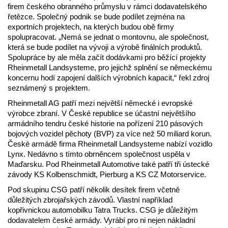
firem českého obranného průmyslu v rámci dodavatelského
řetězce. Společný podnik se bude podílet zejména na
exportních projektech, na kterých budou obě firmy
spolupracovat. „Nemá se jednat o montovnu, ale společnost,
která se bude podílet na vývoji a výrobě finálních produktů.
Spolupráce by ale měla začít dodávkami pro běžící projekty
Rheinmetall Landsysteme, pro jejichž splnění se německému
koncernu hodí zapojení dalších výrobních kapacit,“ řekl zdroj
seznámený s projektem.
Rheinmetall AG patří mezi největší německé i evropské
výrobce zbraní. V České republice se účastní největšího
armádního tendru české historie na pořízení 210 pásových
bojových vozidel pěchoty (BVP) za více než 50 miliard korun.
České armádě firma Rheinmetall Landsysteme nabízí vozidlo
Lynx. Nedávno s tímto obrněncem společnost uspěla v
Maďarsku. Pod Rheinmetall Automotive také patří tři ústecké
závody KS Kolbenschmidt, Pierburg a KS CZ Motorservice.
Pod skupinu CSG patří několik desítek firem včetně
důležitých zbrojařských závodů. Vlastní například
kopřivnickou automobilku Tatra Trucks. CSG je důležitým
dodavatelem české armády. Vyrábí pro ni nejen nákladní