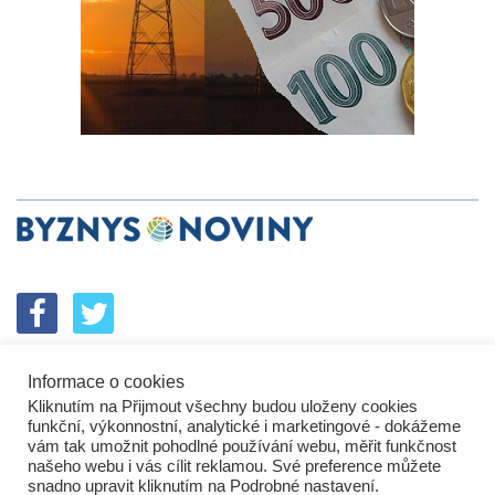
Informace o cookies
SPOLUPRÁCE
PODPORA
INZERCE
Kliknutím na Přijmout všechny budou uloženy cookies
ENERGETICKÝ SROVNÁVAČ
KORPORÁTNÍ BROUCI
funkční, výkonnostní, analytické i marketingové - dokážeme
PROBLÉMY FIREM
KOMUNIKAČNÍ PŘEŠLAPY
vám tak umožnit pohodlné používání webu, měřit funkčnost
NEJHORŠÍ FIRMY
NEJLEPŠÍ FIRMY
IN&S PROJEKTY
našeho webu i vás cílit reklamou. Své preference můžete
snadno upravit kliknutím na Podrobné nastavení.
SROVNÁVAČ
DEVELOPERSKÁ DYSTOPIE
KOMENTÁŘE