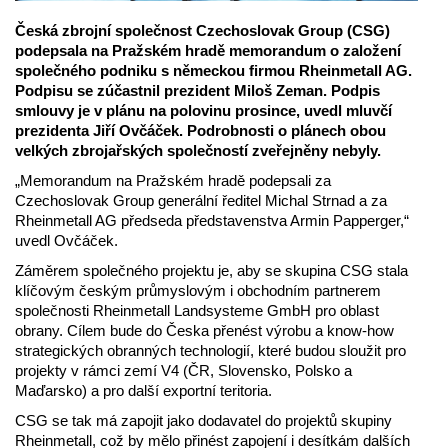
Česká zbrojní společnost Czechoslovak Group (CSG)
podepsala na Pražském hradě memorandum o založení
společného podniku s německou firmou Rheinmetall AG.
Podpisu se zúčastnil prezident Miloš Zeman. Podpis
smlouvy je v plánu na polovinu prosince, uvedl mluvčí
prezidenta Jiří Ovčáček. Podrobnosti o plánech obou
velkých zbrojařských společností zveřejněny nebyly.
„Memorandum na Pražském hradě podepsali za
Czechoslovak Group generální ředitel Michal Strnad a za
Rheinmetall AG předseda představenstva Armin Papperger,“
uvedl Ovčáček.
Záměrem společného projektu je, aby se skupina CSG stala
klíčovým českým průmyslovým i obchodním partnerem
společnosti Rheinmetall Landsysteme GmbH pro oblast
obrany. Cílem bude do Česka přenést výrobu a know-how
strategických obranných technologií, které budou sloužit pro
projekty v rámci zemí V4 (ČR, Slovensko, Polsko a
Maďarsko) a pro další exportní teritoria.
CSG se tak má zapojit jako dodavatel do projektů skupiny
Rheinmetall, což by mělo přinést zapojení i desítkám dalších