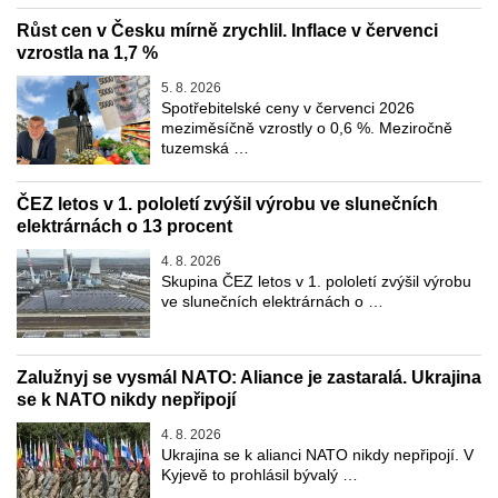
Růst cen v Česku mírně zrychlil. Inflace v červenci
vzrostla na 1,7 %
5. 8. 2026
Spotřebitelské ceny v červenci 2026
meziměsíčně vzrostly o 0,6 %. Meziročně
tuzemská …
ČEZ letos v 1. pololetí zvýšil výrobu ve slunečních
elektrárnách o 13 procent
4. 8. 2026
Skupina ČEZ letos v 1. pololetí zvýšil výrobu
ve slunečních elektrárnách o …
Zalužnyj se vysmál NATO: Aliance je zastaralá. Ukrajina
se k NATO nikdy nepřipojí
4. 8. 2026
Ukrajina se k alianci NATO nikdy nepřipojí. V
Kyjevě to prohlásil bývalý …