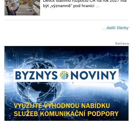
Deficit státního rozpočtu ČR na rok 2027 má
být „významně“ pod hranicí …
... další články