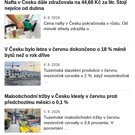
Nafta v Česku dále zdražovala na 44,66 Kč za litr. Stojí
nejvíce od dubna
6. 8. 2026
Cena nafty v Česku pokračovala v růstu. Od
minulé středy zdražila o …
V Česku bylo letos v červnu dokončeno o 18 % méně
bytů než o rok dříve
6. 8. 2026
Tuzemská stavební produkce v červnu
meziročně vzrostla o 2 %, když meziměsíčně
…
Maloobchodní tržby v Česku klesly v červnu proti
předchozímu měsíci o 0,1 %
5. 8. 2026
Tuzemské maloobchodní tržby v červnu
meziročně vzrostly o 3,6 procenta. V
porovnání …