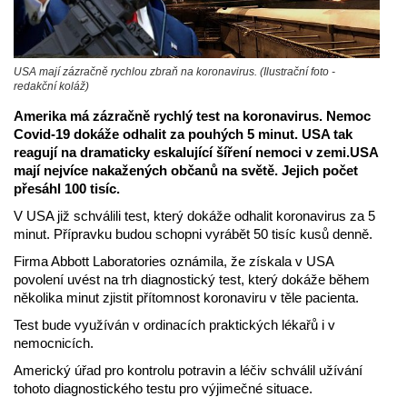
USA mají zázračně rychlou zbraň na koronavirus. (Ilustrační foto -
redakční koláž)
Amerika má zázračně rychlý test na koronavirus. Nemoc
Covid-19 dokáže odhalit za pouhých 5 minut. USA tak
reagují na dramaticky eskalující šíření nemoci v zemi.USA
mají nejvíce nakažených občanů na světě. Jejich počet
přesáhl 100 tisíc.
V USA již schválili test, který dokáže odhalit koronavirus za 5
minut. Přípravku budou schopni vyrábět 50 tisíc kusů denně.
Firma Abbott Laboratories oznámila, že získala v USA
povolení uvést na trh diagnostický test, který dokáže během
několika minut zjistit přítomnost koronaviru v těle pacienta.
Test bude využíván v ordinacích praktických lékařů i v
nemocnicích.
Americký úřad pro kontrolu potravin a léčiv schválil užívání
tohoto diagnostického testu pro výjimečné situace.