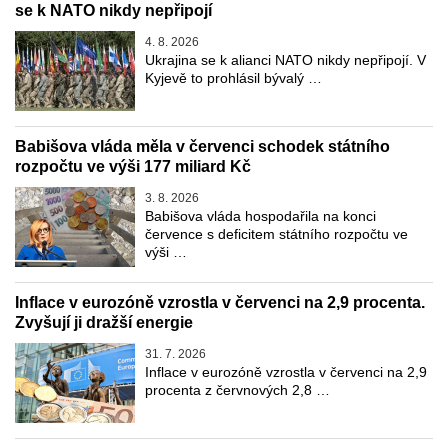
se k NATO nikdy nepřipojí
4. 8. 2026
Ukrajina se k alianci NATO nikdy nepřipojí. V
Kyjevě to prohlásil bývalý …
Babišova vláda měla v červenci schodek státního
rozpočtu ve výši 177 miliard Kč
3. 8. 2026
Babišova vláda hospodařila na konci
července s deficitem státního rozpočtu ve
výši …
Inflace v eurozóně vzrostla v červenci na 2,9 procenta.
Zvyšují ji dražší energie
31. 7. 2026
Inflace v eurozóně vzrostla v červenci na 2,9
procenta z červnových 2,8 …