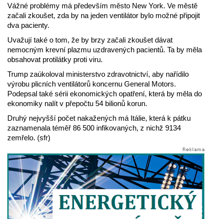
Vážné problémy má především město New York. Ve městě
začali zkoušet, zda by na jeden ventilátor bylo možné připojit
dva pacienty.
Uvažují také o tom, že by brzy začali zkoušet dávat
nemocným krevní plazmu uzdravených pacientů. Ta by měla
obsahovat protilátky proti viru.
Trump zaúkoloval ministerstvo zdravotnictví, aby nařídilo
výrobu plicních ventilátorů koncernu General Motors.
Podepsal také sérii ekonomických opatření, která by měla do
ekonomiky nalít v přepočtu 54 bilionů korun.
Druhý nejvyšší počet nakažených má Itálie, která k pátku
zaznamenala téměř 86 500 infikovaných, z nichž 9134
zemřelo. (sfr)