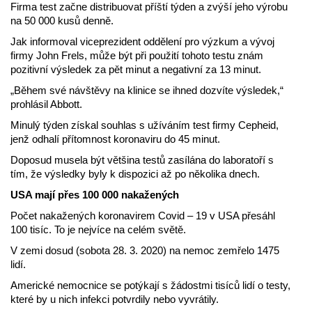
Firma test začne distribuovat příští týden a zvýší jeho výrobu
na 50 000 kusů denně.
Jak informoval viceprezident oddělení pro výzkum a vývoj
firmy John Frels, může být při použití tohoto testu znám
pozitivní výsledek za pět minut a negativní za 13 minut.
„Během své návštěvy na klinice se ihned dozvíte výsledek,“
prohlásil Abbott.
Minulý týden získal souhlas s užíváním test firmy Cepheid,
jenž odhalí přítomnost koronaviru do 45 minut.
Doposud musela být většina testů zasílána do laboratoří s
tím, že výsledky byly k dispozici až po několika dnech.
USA mají přes 100 000 nakažených
Počet nakažených koronavirem Covid – 19 v USA přesáhl
100 tisíc. To je nejvíce na celém světě.
V zemi dosud (sobota 28. 3. 2020) na nemoc zemřelo 1475
lidí.
Americké nemocnice se potýkají s žádostmi tisíců lidí o testy,
které by u nich infekci potvrdily nebo vyvrátily.