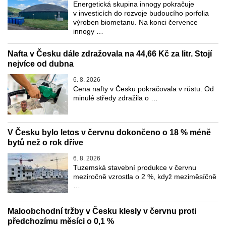
Energetická skupina innogy pokračuje
v investicích do rozvoje budoucího porfolia
výroben biometanu. Na konci července
innogy …
Nafta v Česku dále zdražovala na 44,66 Kč za litr. Stojí
nejvíce od dubna
6. 8. 2026
Cena nafty v Česku pokračovala v růstu. Od
minulé středy zdražila o …
V Česku bylo letos v červnu dokončeno o 18 % méně
bytů než o rok dříve
6. 8. 2026
Tuzemská stavební produkce v červnu
meziročně vzrostla o 2 %, když meziměsíčně
…
Maloobchodní tržby v Česku klesly v červnu proti
předchozímu měsíci o 0,1 %