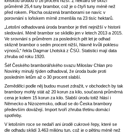
loňskou úrodou o 16 procent nižší. Z hektaru se sklízí
průměrně 25,4 tuny brambor, což je o čtyři tuny méně než
před rokem. Plocha osázená bramborami se navíc v
porovnání s loňskem mírně zmenšila na 23 tisíc hektarů.
„Letošní odhadovaná úroda brambor je třetí nejnižší v historii
sledování. Méně brambor se sklidilo jen v letech 2013 a 2015.
Ve srovnání s průměrem za posledních pět let je odhad
sklizně brambor o sedm procent nižší, hlavně kvůli poklesu
výnosů,“ řekla Dagmar Lhotská z ČSÚ. Statistici mají data
zhruba od roku 1920.
Šéf Českého bramborářského svazu Miloslav Chlan pro
Novinky minulý týden odhadoval, že úroda bude proti
posledním letům až o 30 procent slabší.
Zemědělci podle něj budou muset zdražit, v obchodech by tak
brambory mohly stát až 20 korun za kilo, současná průměrná
cena je kolem 15 korun za kilo. Slabší úrodu totiž hlásí i
Německo a Nizozemsko, odkud se do Česka brambory
především dovážejí. Import tvoří zhruba třetinu domácí
spotřeby.
V letošním roce se nedaří ani úrodě cukrové řepy, které se
dle odhadu sklidí 3,463 miliónu tun, což je o pětinu méně než