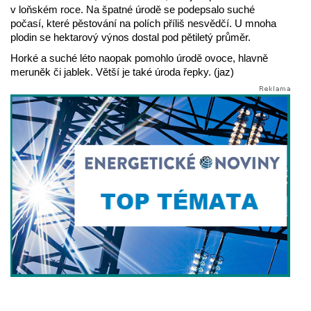
v loňském roce. Na špatné úrodě se podepsalo suché
počasí, které pěstování na polích příliš nesvědčí. U mnoha
plodin se hektarový výnos dostal pod pětiletý průměr.
Horké a suché léto naopak pomohlo úrodě ovoce, hlavně
meruněk či jablek. Větší je také úroda řepky. (jaz)