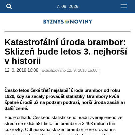
7. 08. 2026
Katastrofální úroda brambor:
Sklizeň bude letos 3. nejhorší
v historii
12. 9. 2018 16:08
| aktualizováno 12. 9. 2018 16:08 |
Česko letos čeká třetí nejslabší úroda brambor od roku
1920, kdy se začaly provádět statistiky. Brambory kvůli
špatné úrodě už na podzim podraží, horší úroda zasáhla i
další země.
Podle odhadu Českého statistického úřadu zveřejněného ve
středu se sklidí 581 tisíc tun brambor a 3,463 miliónu tun
cukrovky. Odhadovaná sklizeň brambor je ve srovnání s