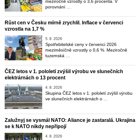
meziročně vzrostly o 3,6 procenta. V
porovnání …
Růst cen v Česku mírně zrychlil. Inflace v červenci
vzrostla na 1,7 %
5. 8. 2026
Spotřebitelské ceny v červenci 2026
meziměsíčně vzrostly o 0,6 %. Meziročně
tuzemská …
ČEZ letos v 1. pololetí zvýšil výrobu ve slunečních
elektrárnách o 13 procent
4. 8. 2026
Skupina ČEZ letos v 1. pololetí zvýšil výrobu
ve slunečních elektrárnách o …
Zalužnyj se vysmál NATO: Aliance je zastaralá. Ukrajina
se k NATO nikdy nepřipojí
4. 8. 2026