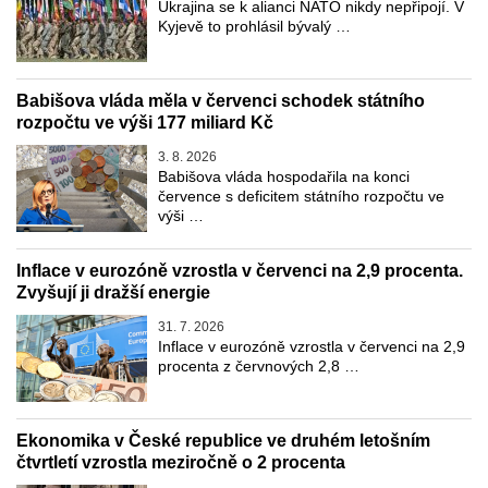
Ukrajina se k alianci NATO nikdy nepřipojí. V
Kyjevě to prohlásil bývalý …
Babišova vláda měla v červenci schodek státního
rozpočtu ve výši 177 miliard Kč
3. 8. 2026
Babišova vláda hospodařila na konci
července s deficitem státního rozpočtu ve
výši …
Inflace v eurozóně vzrostla v červenci na 2,9 procenta.
Zvyšují ji dražší energie
31. 7. 2026
Inflace v eurozóně vzrostla v červenci na 2,9
procenta z červnových 2,8 …
Ekonomika v České republice ve druhém letošním
čtvrtletí vzrostla meziročně o 2 procenta