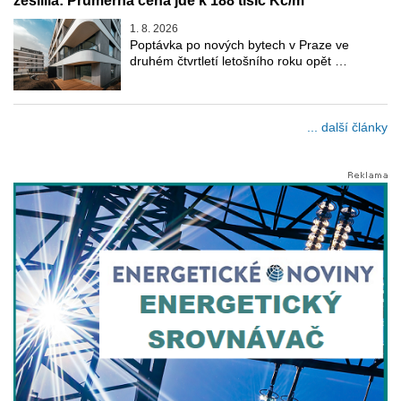
zesílila: Průměrná cena jde k 188 tisíc Kč/m²
1. 8. 2026
Poptávka po nových bytech v Praze ve
druhém čtvrtletí letošního roku opět …
... další články