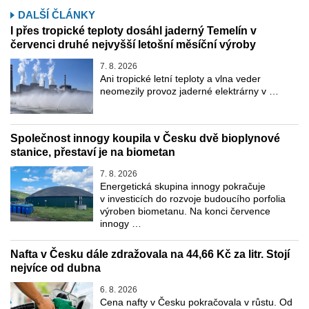
DALŠÍ ČLÁNKY
I přes tropické teploty dosáhl jaderný Temelín v
červenci druhé nejvyšší letošní měsíční výroby
7. 8. 2026
Ani tropické letní teploty a vlna veder
neomezily provoz jaderné elektrárny v …
Společnost innogy koupila v Česku dvě bioplynové
stanice, přestaví je na biometan
7. 8. 2026
Energetická skupina innogy pokračuje
v investicích do rozvoje budoucího porfolia
výroben biometanu. Na konci července
innogy …
Nafta v Česku dále zdražovala na 44,66 Kč za litr. Stojí
nejvíce od dubna
6. 8. 2026
Cena nafty v Česku pokračovala v růstu. Od