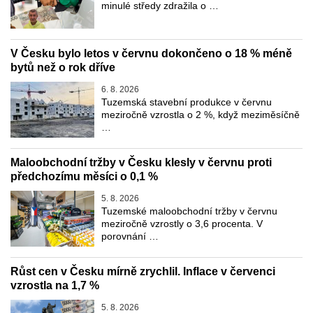
minulé středy zdražila o …
V Česku bylo letos v červnu dokončeno o 18 % méně
bytů než o rok dříve
6. 8. 2026
Tuzemská stavební produkce v červnu
meziročně vzrostla o 2 %, když meziměsíčně
…
Maloobchodní tržby v Česku klesly v červnu proti
předchozímu měsíci o 0,1 %
5. 8. 2026
Tuzemské maloobchodní tržby v červnu
meziročně vzrostly o 3,6 procenta. V
porovnání …
Růst cen v Česku mírně zrychlil. Inflace v červenci
vzrostla na 1,7 %
5. 8. 2026