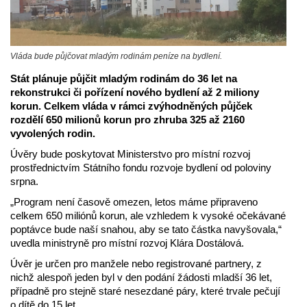
Vláda bude půjčovat mladým rodinám peníze na bydlení.
Stát plánuje půjčit mladým rodinám do 36 let na
rekonstrukci či pořízení nového bydlení až 2 miliony
korun. Celkem vláda v rámci zvýhodněných půjček
rozdělí 650 milionů korun pro zhruba 325 až 2160
vyvolených rodin.
Úvěry bude poskytovat Ministerstvo pro místní rozvoj
prostřednictvím Státního fondu rozvoje bydlení od poloviny
srpna.
„Program není časově omezen, letos máme připraveno
celkem 650 miliónů korun, ale vzhledem k vysoké očekávané
poptávce bude naší snahou, aby se tato částka navyšovala,“
uvedla ministryně pro místní rozvoj Klára Dostálová.
Úvěr je určen pro manžele nebo registrované partnery, z
nichž alespoň jeden byl v den podání žádosti mladší 36 let,
případně pro stejně staré nesezdané páry, které trvale pečují
o dítě do 15 let.