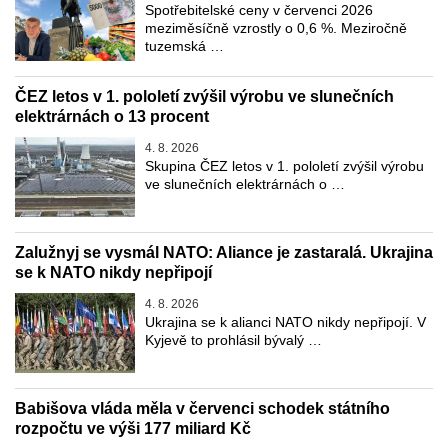
Spotřebitelské ceny v červenci 2026
meziměsíčně vzrostly o 0,6 %. Meziročně
tuzemská …
ČEZ letos v 1. pololetí zvýšil výrobu ve slunečních
elektrárnách o 13 procent
4. 8. 2026
Skupina ČEZ letos v 1. pololetí zvýšil výrobu
ve slunečních elektrárnách o …
Zalužnyj se vysmál NATO: Aliance je zastaralá. Ukrajina
se k NATO nikdy nepřipojí
4. 8. 2026
Ukrajina se k alianci NATO nikdy nepřipojí. V
Kyjevě to prohlásil bývalý …
Babišova vláda měla v červenci schodek státního
rozpočtu ve výši 177 miliard Kč