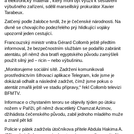
a elektronický materiál“, který mohl být využit k sestavení
výbušného zařízení, sdělil marseillský prokurátor Xavier
Tarabeux.
Zatčený podle žalobce tvrdil, že je čečenské národnosti. Na
divně se chovajícího podezřelého prý hlídkující vojáky
upozornil jeden cestující.
Francouzský ministr vnitra Gérard Collomb ještě předtím
informoval, že bezpečnostním službám se podařilo zabránit
atentátu, při němž dva bratři egyptského původu zamýšleli
použít silný jed – ricin – nebo výbušninu.
„Monitorujeme sociální sítě. Zadržení komunikovali
prostřednictvím šifrovací aplikace Telegram, kde jsme je
dokázali odhalit a následně zadržet, čímž jsme pokus o
atentát zmařili ještě ve stadiu přípravy,“ řekl Collomb televizi
BFMTV.
Informace o chystaném teroru se objevily týden po útoku
nožem v Paříži, při němž dvacetiletý Chamzat Azimov,
džihádista čečenského původu, zabil jednoho mladého muže
a zranil pět lidí
Policie v pátek zadržela útočníkova přítele Abdula Hakima A.