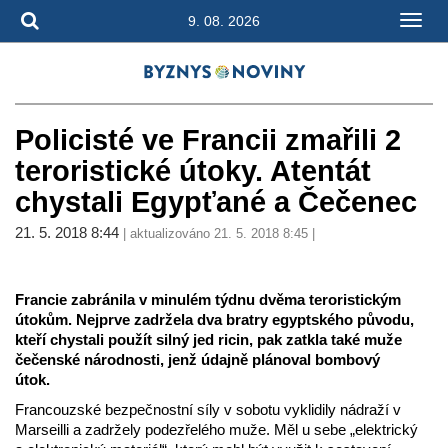
9. 08. 2026
Policisté ve Francii zmařili 2
teroristické útoky. Atentát
chystali Egypťané a Čečenec
21. 5. 2018 8:44
| aktualizováno 21. 5. 2018 8:45 |
Francie zabránila v minulém týdnu dvěma teroristickým
útokům. Nejprve zadržela dva bratry egyptského původu,
kteří chystali použít silný jed ricin, pak zatkla také muže
čečenské národnosti, jenž údajně plánoval bombový
útok.
Francouzské bezpečnostní síly v sobotu vyklidily nádraží v
Marseilli a zadržely podezřelého muže. Měl u sebe „elektrický