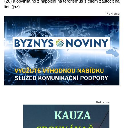
(20) a obvinila ho z napojení na terorismus s cílem zaútočit na
lidi. (jaz)