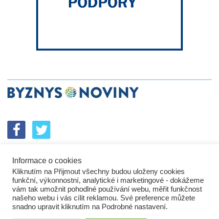
Informace o cookies
SPOLUPRÁCE
PODPORA
INZERCE
Kliknutím na Přijmout všechny budou uloženy cookies
ENERGETICKÝ SROVNÁVAČ
KORPORÁTNÍ BROUCI
funkční, výkonnostní, analytické i marketingové - dokážeme
PROBLÉMY FIREM
KOMUNIKAČNÍ PŘEŠLAPY
vám tak umožnit pohodlné používání webu, měřit funkčnost
NEJHORŠÍ FIRMY
NEJLEPŠÍ FIRMY
IN&S PROJEKTY
našeho webu i vás cílit reklamou. Své preference můžete
snadno upravit kliknutím na Podrobné nastavení.
SROVNÁVAČ
DEVELOPERSKÁ DYSTOPIE
KOMENTÁŘE
TECH&VĚDA
POLITIKA
PODNIKATELSKÉ NOVINY