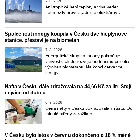
7. 8. 2026
Ani tropické letní teploty a vlna veder
neomezily provoz jaderné elektrárny v …
Společnost innogy koupila v Česku dvě bioplynové
stanice, přestaví je na biometan
7. 8. 2026
Energetická skupina innogy pokračuje
v investicích do rozvoje budoucího porfolia
výroben biometanu. Na konci července
innogy …
Nafta v Česku dále zdražovala na 44,66 Kč za litr. Stojí
nejvíce od dubna
6. 8. 2026
Cena nafty v Česku pokračovala v růstu. Od
minulé středy zdražila o …
V Česku bylo letos v červnu dokončeno o 18 % méně