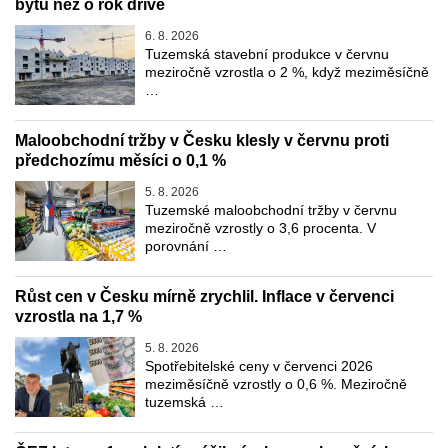
bytů než o rok dříve
6. 8. 2026
Tuzemská stavební produkce v červnu
meziročně vzrostla o 2 %, když meziměsíčně
…
Maloobchodní tržby v Česku klesly v červnu proti
předchozímu měsíci o 0,1 %
5. 8. 2026
Tuzemské maloobchodní tržby v červnu
meziročně vzrostly o 3,6 procenta. V
porovnání …
Růst cen v Česku mírně zrychlil. Inflace v červenci
vzrostla na 1,7 %
5. 8. 2026
Spotřebitelské ceny v červenci 2026
meziměsíčně vzrostly o 0,6 %. Meziročně
tuzemská …