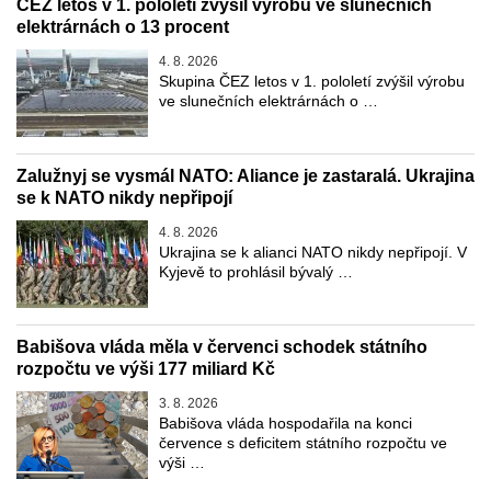
ČEZ letos v 1. pololetí zvýšil výrobu ve slunečních
elektrárnách o 13 procent
4. 8. 2026
Skupina ČEZ letos v 1. pololetí zvýšil výrobu
ve slunečních elektrárnách o …
Zalužnyj se vysmál NATO: Aliance je zastaralá. Ukrajina
se k NATO nikdy nepřipojí
4. 8. 2026
Ukrajina se k alianci NATO nikdy nepřipojí. V
Kyjevě to prohlásil bývalý …
Babišova vláda měla v červenci schodek státního
rozpočtu ve výši 177 miliard Kč
3. 8. 2026
Babišova vláda hospodařila na konci
července s deficitem státního rozpočtu ve
výši …