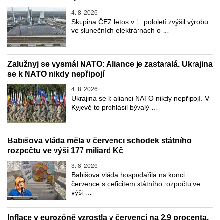
4. 8. 2026
Skupina ČEZ letos v 1. pololetí zvýšil výrobu
ve slunečních elektrárnách o …
Zalužnyj se vysmál NATO: Aliance je zastaralá. Ukrajina
se k NATO nikdy nepřipojí
4. 8. 2026
Ukrajina se k alianci NATO nikdy nepřipojí. V
Kyjevě to prohlásil bývalý …
Babišova vláda měla v červenci schodek státního
rozpočtu ve výši 177 miliard Kč
3. 8. 2026
Babišova vláda hospodařila na konci
července s deficitem státního rozpočtu ve
výši …
Inflace v eurozóně vzrostla v červenci na 2,9 procenta.