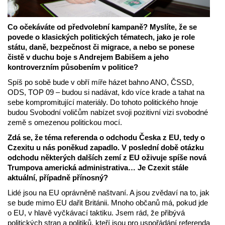
Co očekáváte od předvolební kampaně? Myslíte, že se
povede o klasických politických tématech, jako je role
státu, daně, bezpečnost či migrace, a nebo se ponese
čistě v duchu boje s Andrejem Babišem a jeho
kontroverzním působením v politice?
Spíš po sobě bude v obří míře házet bahno ANO, ČSSD,
ODS, TOP 09 – budou si nadávat, kdo více krade a tahat na
sebe kompromitující materiály. Do tohoto politického hnoje
budou Svobodní voličům nabízet svoji pozitivní vizi svobodné
země s omezenou politickou mocí.
Zdá se, že téma referenda o odchodu Česka z EU, tedy o
Czexitu u nás poněkud zapadlo. V poslední době otázku
odchodu některých dalších zemí z EU oživuje spíše nová
Trumpova americká administrativa… Je Czexit stále
aktuální, případně přínosný?
Lidé jsou na EU oprávněně naštvaní. A jsou zvědaví na to, jak
se bude mimo EU dařit Británii. Mnoho občanů má, pokud jde
o EU, v hlavě vyčkávací taktiku. Jsem rád, že přibývá
politických stran a politiků, kteří jsou pro uspořádání referenda