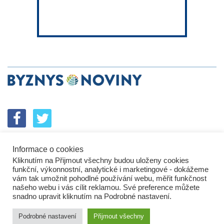
Informace o cookies
SPOLUPRÁCE
PODPORA
INZERCE
Kliknutím na Přijmout všechny budou uloženy cookies
ENERGETICKÝ SROVNÁVAČ
KORPORÁTNÍ BROUCI
funkční, výkonnostní, analytické i marketingové - dokážeme
PROBLÉMY FIREM
KOMUNIKAČNÍ PŘEŠLAPY
vám tak umožnit pohodlné používání webu, měřit funkčnost
NEJHORŠÍ FIRMY
NEJLEPŠÍ FIRMY
IN&S PROJEKTY
našeho webu i vás cílit reklamou. Své preference můžete
snadno upravit kliknutím na Podrobné nastavení.
SROVNÁVAČ
DEVELOPERSKÁ DYSTOPIE
KOMENTÁŘE
TECH&VĚDA
POLITIKA
PODNIKATELSKÉ NOVINY
Podrobné nastavení
Přijmout všechny
HROMADNÝ ŽALOBCE
BUSINESS DAILY
ZPRÁVY