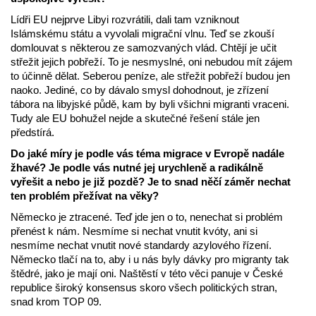
Lídři EU nejprve Libyi rozvrátili, dali tam vzniknout
Islámskému státu a vyvolali migrační vlnu. Teď se zkouší
domlouvat s některou ze samozvaných vlád. Chtějí je učit
střežit jejich pobřeží. To je nesmyslné, oni nebudou mít zájem
to účinně dělat. Seberou peníze, ale střežit pobřeží budou jen
naoko. Jediné, co by dávalo smysl dohodnout, je zřízení
tábora na libyjské půdě, kam by byli všichni migranti vraceni.
Tudy ale EU bohužel nejde a skutečné řešení stále jen
předstírá.
Do jaké míry je podle vás téma migrace v Evropě nadále
žhavé? Je podle vás nutné jej urychleně a radikálně
vyřešit a nebo je již pozdě? Je to snad něčí záměr nechat
ten problém přežívat na věky?
Německo je ztracené. Teď jde jen o to, nenechat si problém
přenést k nám. Nesmíme si nechat vnutit kvóty, ani si
nesmíme nechat vnutit nové standardy azylového řízení.
Německo tlačí na to, aby i u nás byly dávky pro migranty tak
štědré, jako je mají oni. Naštěstí v této věci panuje v České
republice široký konsensus skoro všech politických stran,
snad krom TOP 09.