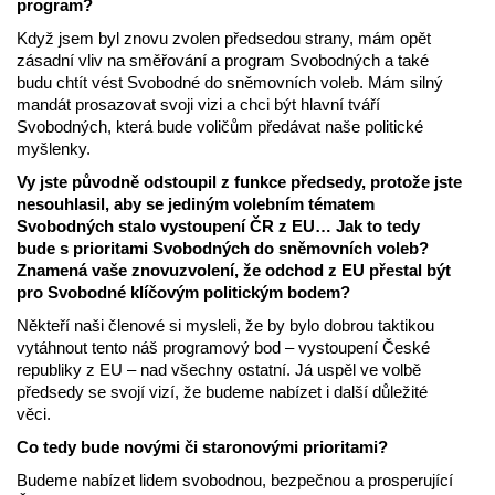
program?
Když jsem byl znovu zvolen předsedou strany, mám opět
zásadní vliv na směřování a program Svobodných a také
budu chtít vést Svobodné do sněmovních voleb. Mám silný
mandát prosazovat svoji vizi a chci být hlavní tváří
Svobodných, která bude voličům předávat naše politické
myšlenky.
Vy jste původně odstoupil z funkce předsedy, protože jste
nesouhlasil, aby se jediným volebním tématem
Svobodných stalo vystoupení ČR z EU… Jak to tedy
bude s prioritami Svobodných do sněmovních voleb?
Znamená vaše znovuzvolení, že odchod z EU přestal být
pro Svobodné klíčovým politickým bodem?
Někteří naši členové si mysleli, že by bylo dobrou taktikou
vytáhnout tento náš programový bod – vystoupení České
republiky z EU – nad všechny ostatní. Já uspěl ve volbě
předsedy se svojí vizí, že budeme nabízet i další důležité
věci.
Co tedy bude novými či staronovými prioritami?
Budeme nabízet lidem svobodnou, bezpečnou a prosperující