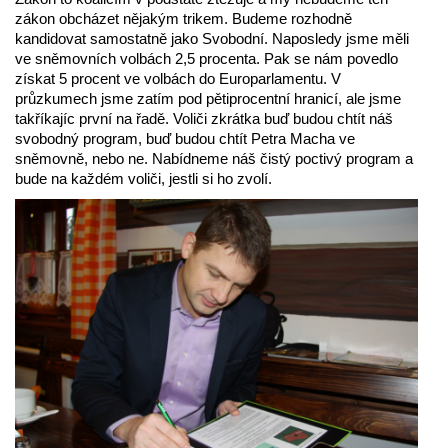
zákon obcházet nějakým trikem. Budeme rozhodně
kandidovat samostatně jako Svobodní. Naposledy jsme měli
ve sněmovních volbách 2,5 procenta. Pak se nám povedlo
získat 5 procent ve volbách do Europarlamentu. V
průzkumech jsme zatím pod pětiprocentní hranicí, ale jsme
takříkajíc první na řadě. Voliči zkrátka buď budou chtít náš
svobodný program, buď budou chtít Petra Macha ve
sněmovně, nebo ne. Nabídneme náš čistý poctivý program a
bude na každém voliči, jestli si ho zvolí.