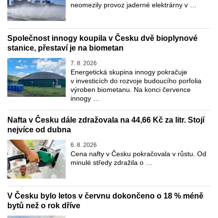
neomezily provoz jaderné elektrárny v …
Společnost innogy koupila v Česku dvě bioplynové
stanice, přestaví je na biometan
7. 8. 2026
Energetická skupina innogy pokračuje
v investicích do rozvoje budoucího porfolia
výroben biometanu. Na konci července
innogy …
Nafta v Česku dále zdražovala na 44,66 Kč za litr. Stojí
nejvíce od dubna
6. 8. 2026
Cena nafty v Česku pokračovala v růstu. Od
minulé středy zdražila o …
V Česku bylo letos v červnu dokončeno o 18 % méně
bytů než o rok dříve