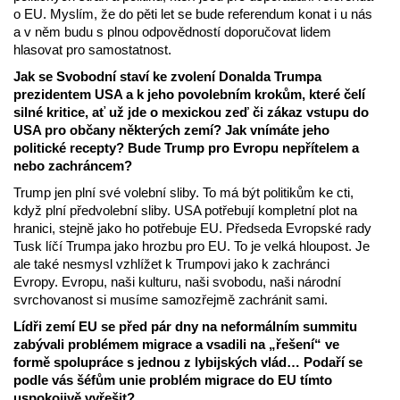
o EU. Myslím, že do pěti let se bude referendum konat i u nás
a v něm budu s plnou odpovědností doporučovat lidem
hlasovat pro samostatnost.
Jak se Svobodní staví ke zvolení Donalda Trumpa
prezidentem USA a k jeho povolebním krokům, které čelí
silné kritice, ať už jde o mexickou zeď či zákaz vstupu do
USA pro občany některých zemí? Jak vnímáte jeho
politické recepty? Bude Trump pro Evropu nepřítelem a
nebo zachráncem?
Trump jen plní své volební sliby. To má být politikům ke cti,
když plní předvolební sliby. USA potřebují kompletní plot na
hranici, stejně jako ho potřebuje EU. Předseda Evropské rady
Tusk líčí Trumpa jako hrozbu pro EU. To je velká hloupost. Je
ale také nesmysl vzhlížet k Trumpovi jako k zachránci
Evropy. Evropu, naši kulturu, naši svobodu, naši národní
svrchovanost si musíme samozřejmě zachránit sami.
Lídři zemí EU se před pár dny na neformálním summitu
zabývali problémem migrace a vsadili na „řešení“ ve
formě spolupráce s jednou z lybijských vlád… Podaří se
podle vás šéfům unie problém migrace do EU tímto
uspokojivě vyřešit?