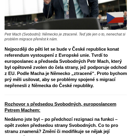
Petr Mach (Svobodní): Německo je ztracené. Teď jde jen o to, nenechat si
problém migrace přenést k nám.
Nejpozději do pěti let se bude v České republice konat
referendum vystoupení z Evropské unie. Tvrdí to
europoslanec a předseda Svobodných Petr Mach, který
byl opětovně zvolen do čela strany, jež podporuje odchod
z EU. Podle Macha je Německo „ztracené“. Proto bychom
prý měli usilovat, aby se problémy spojené s migrací
nepřenesli z Německa do České republiky.
Rozhovor s předsedou Svobodných, europoslancem
Petrem Machem:
Nedávno jste byl – po předchozí rezignaci na funkci –
opět zvolen předsedou strany Svobodných. Co to pro
stranu znamená? Změní či modifikuje se nějak její