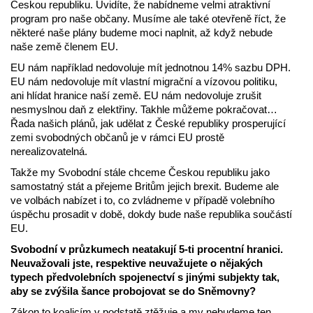
Českou republiku. Uvidíte, že nabídneme velmi atraktivní
program pro naše občany. Musíme ale také otevřeně říct, že
některé naše plány budeme moci naplnit, až když nebude
naše země členem EU.
EU nám například nedovoluje mít jednotnou 14% sazbu DPH.
EU nám nedovoluje mít vlastní migrační a vízovou politiku,
ani hlídat hranice naší země. EU nám nedovoluje zrušit
nesmyslnou daň z elektřiny. Takhle můžeme pokračovat…
Řada našich plánů, jak udělat z České republiky prosperující
zemi svobodných občanů je v rámci EU prostě
nerealizovatelná.
Takže my Svobodní stále chceme Českou republiku jako
samostatný stát a přejeme Britům jejich brexit. Budeme ale
ve volbách nabízet i to, co zvládneme v případě volebního
úspěchu prosadit v době, dokdy bude naše republika součástí
EU.
Svobodní v průzkumech neatakují 5-ti procentní hranici.
Neuvažovali jste, respektive neuvažujete o nějakých
typech předvolebních spojenectví s jinými subjekty tak,
aby se zvýšila šance probojovat se do Sněmovny?
Zákon to koalicím v podstatě ztěžuje a my nebudeme ten