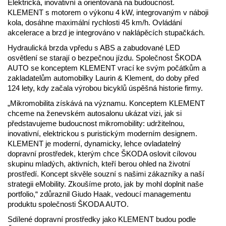
Elektrická, inovativní a orientovaná na budoucnost.
KLEMENT s motorem o výkonu 4 kW, integrovaným v náboji
kola, dosáhne maximální rychlosti 45 km/h. Ovládání
akcelerace a brzd je integrováno v naklápěcích stupačkách.
Hydraulická brzda vpředu s ABS a zabudované LED
osvětlení se starají o bezpečnou jízdu. Společnost ŠKODA
AUTO se konceptem KLEMENT vrací ke svým počátkům a
zakladatelům automobilky Laurin & Klement, do doby před
124 lety, kdy začala výrobou bicyklů úspěšná historie firmy.
„Mikromobilita získává na významu. Konceptem KLEMENT
chceme na ženevském autosalonu ukázat vizi, jak si
představujeme budoucnost mikromobility: udržitelnou,
inovativní, elektrickou s puristickým moderním designem.
KLEMENT je moderní, dynamicky, lehce ovladatelný
dopravní prostředek, kterým chce ŠKODA oslovit cílovou
skupinu mladých, aktivních, kteří berou ohled na životní
prostředí. Koncept skvěle souzní s našimi zákazníky a naší
strategii eMobility. Zkoušíme proto, jak by mohl doplnit naše
portfolio,“ zdůraznil Giudo Haak, vedoucí managementu
produktu společnosti ŠKODA AUTO.
Sdílené dopravní prostředky jako KLEMENT budou podle