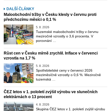
DALŠÍ ČLÁNKY
Maloobchodní tržby v Česku klesly v červnu proti
předchozímu měsíci o 0,1 %
5. 8. 2026
Tuzemské maloobchodní tržby v červnu
meziročně vzrostly o 3,6 procenta. V
porovnání …
Růst cen v Česku mírně zrychlil. Inflace v červenci
vzrostla na 1,7 %
5. 8. 2026
Spotřebitelské ceny v červenci 2026
meziměsíčně vzrostly o 0,6 %. Meziročně
tuzemská …
ČEZ letos v 1. pololetí zvýšil výrobu ve slunečních
elektrárnách o 13 procent
4. 8. 2026
Skupina ČEZ letos v 1. pololetí zvýšil výrobu