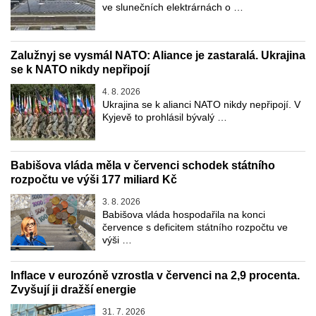
ve slunečních elektrárnách o …
Zalužnyj se vysmál NATO: Aliance je zastaralá. Ukrajina
se k NATO nikdy nepřipojí
4. 8. 2026
Ukrajina se k alianci NATO nikdy nepřipojí. V
Kyjevě to prohlásil bývalý …
Babišova vláda měla v červenci schodek státního
rozpočtu ve výši 177 miliard Kč
3. 8. 2026
Babišova vláda hospodařila na konci
července s deficitem státního rozpočtu ve
výši …
Inflace v eurozóně vzrostla v červenci na 2,9 procenta.
Zvyšují ji dražší energie
31. 7. 2026