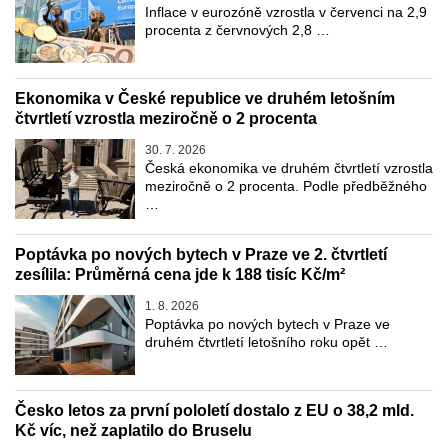
Inflace v eurozóně vzrostla v červenci na 2,9
procenta z červnových 2,8 …
Ekonomika v České republice ve druhém letošním
čtvrtletí vzrostla meziročně o 2 procenta
30. 7. 2026
Česká ekonomika ve druhém čtvrtletí vzrostla
meziročně o 2 procenta. Podle předběžného
…
Poptávka po nových bytech v Praze ve 2. čtvrtletí
zesílila: Průměrná cena jde k 188 tisíc Kč/m²
1. 8. 2026
Poptávka po nových bytech v Praze ve
druhém čtvrtletí letošního roku opět …
Česko letos za první pololetí dostalo z EU o 38,2 mld.
Kč víc, než zaplatilo do Bruselu