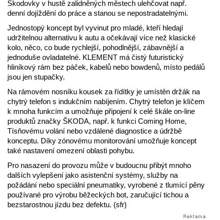
Škodovky v hustě zalidněných městech ulehčovat např.
denní dojíždění do práce a stanou se nepostradatelnými.
Jednostopý koncept byl vyvinut pro mladé, kteří hledají
udržitelnou alternativu k autu a očekávají více než klasické
kolo, něco, co bude rychlejší, pohodlnější, zábavnější a
jednoduše ovladatelné. KLEMENT má čistý futuristický
hliníkový rám bez páček, kabelů nebo bowdenů, místo pedálů
jsou jen stupačky.
Na rámovém nosníku kousek za řídítky je umístěn držák na
chytrý telefon s indukčním nabíjením. Chytrý telefon je klíčem
k mnoha funkcím a umožňuje připojení k celé škále on-line
produktů značky ŠKODA, např. k funkci Coming Home,
Tísňovému volání nebo vzdálené diagnostice a údržbě
konceptu. Díky zónovému monitorování umožňuje koncept
také nastavení omezení oblasti pohybu.
Pro nasazení do provozu může v budoucnu přibýt mnoho
dalších vylepšení jako asistenční systémy, služby na
požádání nebo speciální pneumatiky, vyrobené z tlumící pěny
používané pro výrobu běžeckých bot, zaručující tichou a
bezstarostnou jízdu bez defektu. (sfr)