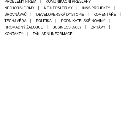
PROBLÉMY FIREM
KOMUNIKAČNÍ PŘEŠLAPY
NEJHORŠÍ FIRMY
NEJLEPŠÍ FIRMY
IN&S PROJEKTY
SROVNÁVAČ
DEVELOPERSKÁ DYSTOPIE
KOMENTÁŘE
TECH&VĚDA
POLITIKA
PODNIKATELSKÉ NOVINY
HROMADNÝ ŽALOBCE
BUSINESS DAILY
ZPRÁVY
ZÁKLADNÍ INFORMACE
KONTAKTY