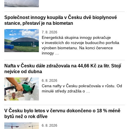
Společnost innogy koupila v Česku dvě bioplynové
stanice, přestaví je na biometan
7. 8. 2026
Energetická skupina innogy pokračuje
v investicích do rozvoje budoucího porfolia
výroben biometanu. Na konci července
innogy …
Nafta v Česku dále zdražovala na 44,66 Kč za litr. Stojí
nejvíce od dubna
6. 8. 2026
Cena nafty v Česku pokračovala v růstu. Od
minulé středy zdražila o …
V Česku bylo letos v červnu dokončeno o 18 % méně
bytů než o rok dříve
6. 8. 2026