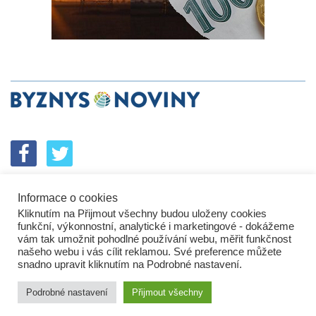
Informace o cookies
SPOLUPRÁCE
PODPORA
INZERCE
Kliknutím na Přijmout všechny budou uloženy cookies
ENERGETICKÝ SROVNÁVAČ
KORPORÁTNÍ BROUCI
funkční, výkonnostní, analytické i marketingové - dokážeme
PROBLÉMY FIREM
KOMUNIKAČNÍ PŘEŠLAPY
vám tak umožnit pohodlné používání webu, měřit funkčnost
NEJHORŠÍ FIRMY
NEJLEPŠÍ FIRMY
IN&S PROJEKTY
našeho webu i vás cílit reklamou. Své preference můžete
snadno upravit kliknutím na Podrobné nastavení.
SROVNÁVAČ
DEVELOPERSKÁ DYSTOPIE
KOMENTÁŘE
TECH&VĚDA
POLITIKA
PODNIKATELSKÉ NOVINY
Podrobné nastavení
Přijmout všechny
HROMADNÝ ŽALOBCE
BUSINESS DAILY
ZPRÁVY
ZÁKLADNÍ INFORMACE
KONTAKTY