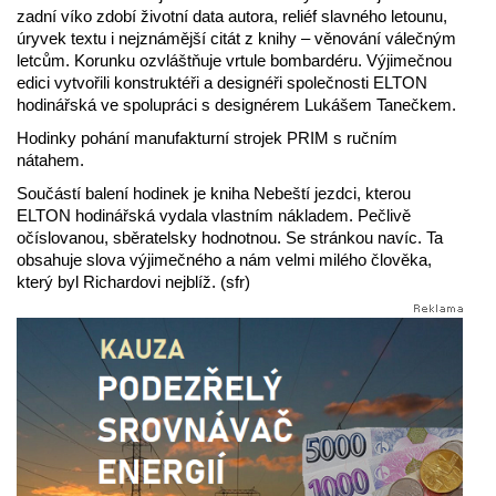
zadní víko zdobí životní data autora, reliéf slavného letounu,
úryvek textu i nejznámější citát z knihy – věnování válečným
letcům. Korunku ozvláštňuje vrtule bombardéru. Výjimečnou
edici vytvořili konstruktéři a designéři společnosti ELTON
hodinářská ve spolupráci s designérem Lukášem Tanečkem.
Hodinky pohání manufakturní strojek PRIM s ručním
nátahem.
Součástí balení hodinek je kniha Nebeští jezdci, kterou
ELTON hodinářská vydala vlastním nákladem. Pečlivě
očíslovanou, sběratelsky hodnotnou. Se stránkou navíc. Ta
obsahuje slova výjimečného a nám velmi milého člověka,
který byl Richardovi nejblíž. (sfr)