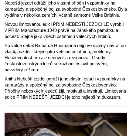
Nebeští jezdci odráží jeho vlastní příběh i vzpomínky na
kamarády a společný boj za svobodné Československo. Byla
vydána v několika zemích, včetně samotné Velké Británie.
Novou limitovanou edici PRIM NEBEŠTÍ JEZDCI LE vyrobili
v PRIM Manufacture 1949 právě na Jánského památku a
počest. Stejně jako všech ostatních válečných hrdinů.
Po válce čekal Richarda Husmanna nejprve slavný návrat do
vlasti, později, stejně jako většinu ostatních, problémy.
Houževnatost mu ale nedovolila rezignovat. Osudy
československých letců se rozhodl oslavit po svém,
navzdory režimu.
Kniha Nebeští jezdci odráží jeho vlastní osud i vzpomínky na
kamarády a společný boj za svobodné Československo.
Příběhy nebeských jezdců žijí, motivují a inspirují. Limitovaná
edice PRIM NEBEŠTÍ JEZDCI je toho nejlepším důkazem.