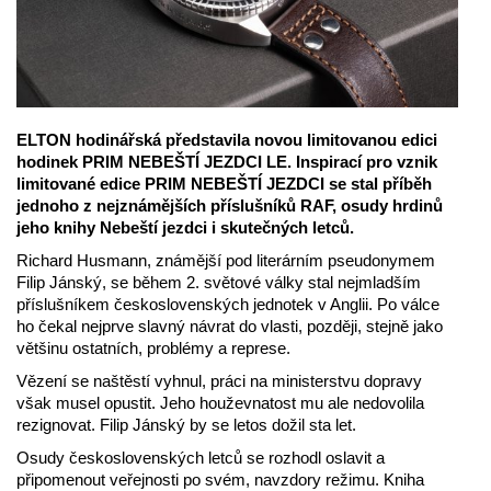
ELTON hodinářská představila novou limitovanou edici
hodinek PRIM NEBEŠTÍ JEZDCI LE. Inspirací pro vznik
limitované edice PRIM NEBEŠTÍ JEZDCI se stal příběh
jednoho z nejznámějších příslušníků RAF, osudy hrdinů
jeho knihy Nebeští jezdci i skutečných letců.
Richard Husmann, známější pod literárním pseudonymem
Filip Jánský, se během 2. světové války stal nejmladším
příslušníkem československých jednotek v Anglii. Po válce
ho čekal nejprve slavný návrat do vlasti, později, stejně jako
většinu ostatních, problémy a represe.
Vězení se naštěstí vyhnul, práci na ministerstvu dopravy
však musel opustit. Jeho houževnatost mu ale nedovolila
rezignovat. Filip Jánský by se letos dožil sta let.
Osudy československých letců se rozhodl oslavit a
připomenout veřejnosti po svém, navzdory režimu. Kniha