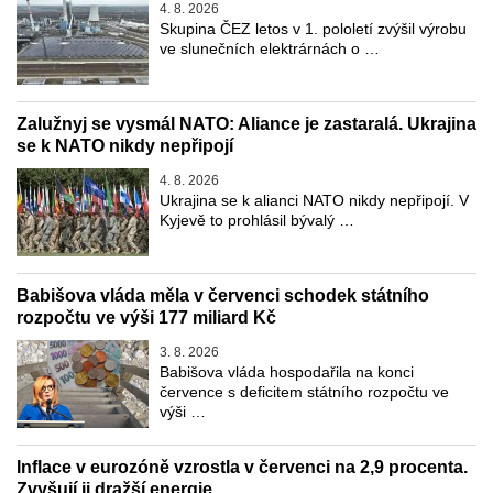
4. 8. 2026
Skupina ČEZ letos v 1. pololetí zvýšil výrobu
ve slunečních elektrárnách o …
Zalužnyj se vysmál NATO: Aliance je zastaralá. Ukrajina
se k NATO nikdy nepřipojí
4. 8. 2026
Ukrajina se k alianci NATO nikdy nepřipojí. V
Kyjevě to prohlásil bývalý …
Babišova vláda měla v červenci schodek státního
rozpočtu ve výši 177 miliard Kč
3. 8. 2026
Babišova vláda hospodařila na konci
července s deficitem státního rozpočtu ve
výši …
Inflace v eurozóně vzrostla v červenci na 2,9 procenta.
Zvyšují ji dražší energie