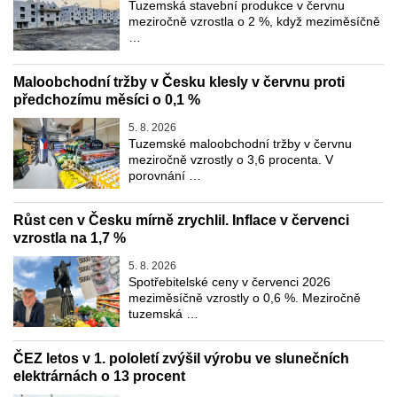
Tuzemská stavební produkce v červnu
meziročně vzrostla o 2 %, když meziměsíčně
…
Maloobchodní tržby v Česku klesly v červnu proti
předchozímu měsíci o 0,1 %
5. 8. 2026
Tuzemské maloobchodní tržby v červnu
meziročně vzrostly o 3,6 procenta. V
porovnání …
Růst cen v Česku mírně zrychlil. Inflace v červenci
vzrostla na 1,7 %
5. 8. 2026
Spotřebitelské ceny v červenci 2026
meziměsíčně vzrostly o 0,6 %. Meziročně
tuzemská …
ČEZ letos v 1. pololetí zvýšil výrobu ve slunečních
elektrárnách o 13 procent