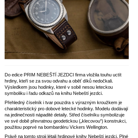
Do edice PRIM NEBEŠTÍ JEZDCI firma vložila touhu uctít
hrdiny, kteří se za svou odvahu a oběť díků nedočkali.
Výsledkem jsou hodinky, které v sobě nesou leteckou
symboliku i řadu odkazů na knihu Nebeští jezdci.
Přehledný číselník i tvar pouzdra s výrazným kroužkem je
charakteristický pro dobové letecké hodinky. Modelu dodávají
na jedinečnosti nápadité detaily. Střed číselníku symbolizuje
ve své době převratnou geodetickou („klecovou“) konstrukci,
použitou poprvé na bombardéru Vickers Wellington.
Právě na tomto stroji létali hrdinové knihy Nebeští jezdci. Plné