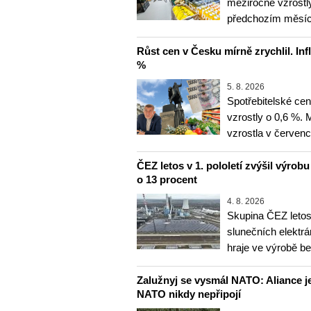
meziročně vzrostly
předchozím měsíce
Růst cen v Česku mírně zrychlil. Inf
%
5. 8. 2026
Spotřebitelské ce
vzrostly o 0,6 %.
vzrostla v červenc
ČEZ letos v 1. pololetí zvýšil výrob
o 13 procent
4. 8. 2026
Skupina ČEZ letos 
slunečních elektrá
hraje ve výrobě b
Zalužnyj se vysmál NATO: Aliance je
NATO nikdy nepřipojí