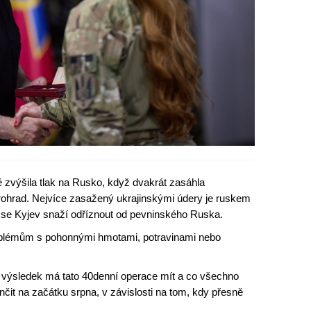
 zvýšila tlak na Rusko, když dvakrát zasáhla
rohrad. Nejvíce zasažený ukrajinskými údery je ruskem
 se Kyjev snaží odříznout od pevninského Ruska.
oblémům s pohonnými hmotami, potravinami nebo
ký výsledek má tato 40denní operace mít a co všechno
it na začátku srpna, v závislosti na tom, kdy přesně