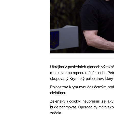
Ukrajina v posledních týdnech výrazně
moskevskou ropnou rafinérii nebo Pet
okupovaný Krymský poloostrov, který
Poloostrov Krym nyní čelí četným pr
elektřinou.
Zelenskyj (logicky) neupřesnil, že ja
bude zahrnovat. Operace by měla skonč
začala.