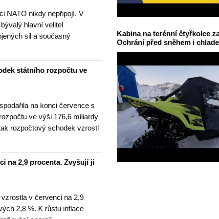
nci NATO nikdy nepřipojí. V
 bývalý hlavní velitel
Kabina na terénní čtyřkolce za
ojených sil a současný
Ochrání před sněhem i chlad
odek státního rozpočtu ve
spodařila na konci července s
 rozpočtu ve výši 176,6 miliardy
tak rozpočtový schodek vzrostl
i na 2,9 procenta. Zvyšují ji
 vzrostla v červenci na 2,9
ých 2,8 %. K růstu inflace