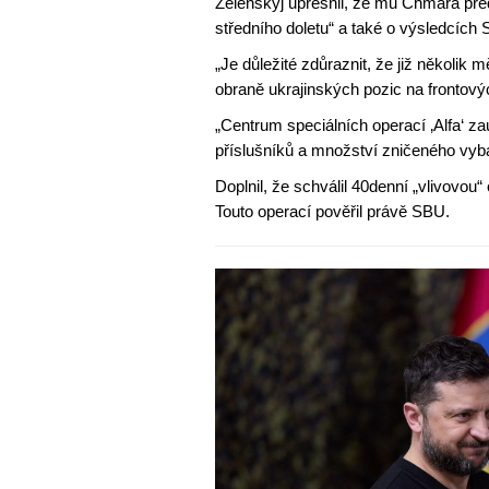
Zelenskyj upřesnil, že mu Chmara před
středního doletu“ a také o výsledcích
„Je důležité zdůraznit, že již několi
obraně ukrajinských pozic na frontovýc
„Centrum speciálních operací ‚Alfa‘ z
příslušníků a množství zničeného vyba
Doplnil, že schválil 40denní „vlivovou“
Touto operací pověřil právě SBU.