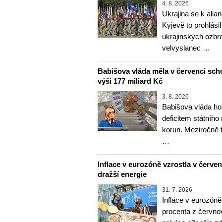
4. 8. 2026
Ukrajina se k alia
Kyjevě to prohlásil
ukrajinských ozbr
velvyslanec …
Babišova vláda měla v červenci sch
výši 177 miliard Kč
3. 8. 2026
Babišova vláda ho
deficitem státního
korun. Meziročně 
…
Inflace v eurozóně vzrostla v červenc
dražší energie
31. 7. 2026
Inflace v eurozóně
procenta z červnov