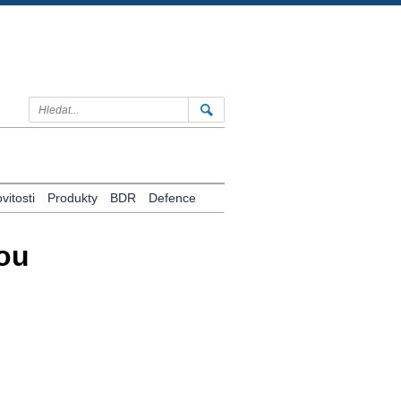
itosti
Produkty
BDR
Defence
kou