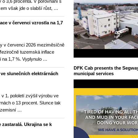
 o 3,6 procenta. V porovnání s
m však jde o slabší růst, …
lace v červenci vzrostla na 1,7
ny v červenci 2026 meziměsíčně
 Meziročně tuzemská inflace
i na 1,7 %. Vyplynulo …
DFK Cab presents the Segway S
u ve slunečních elektrárnách
municipal services
v 1. pololetí zvýšil výrobu ve
rnách o 13 procent. Slunce tak
ezemisní …
 zastaralá. Ukrajina se k