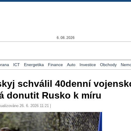
6. 08. 2026
rana
ICT
Energetika
Finance
Auto
Investice
Obchody
Nemov
skyj schválil 40denní vojens
má donutit Rusko k míru
tualizováno 26. 6. 2026 11:21 |