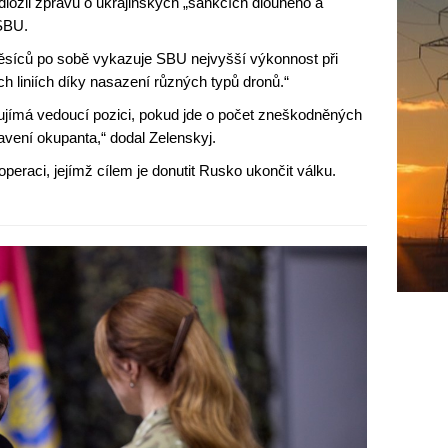
ložil zprávu o ukrajinských „sankcích dlouhého a
 SBU.
k měsíců po sobě vykazuje SBU nejvyšší výkonnost při
h liniích díky nasazení různých typů dronů.“
aujímá vedoucí pozici, pokud jde o počet zneškodněných
vení okupanta,“ dodal Zelenskyj.
 operaci, jejímž cílem je donutit Rusko ukončit válku.