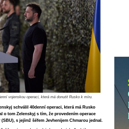
denní vojenskou operaci, která má donutit Rusko k míru.
enskyj schválil 40denní operaci, která má Rusko
val o tom Zelenskyj s tím, že provedením operace
y (SBU), s jejímž šéfem Jevhenijem Chmarou jednal.