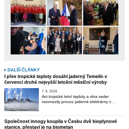
DALŠÍ ČLÁNKY
I přes tropické teploty dosáhl jaderný Temelín v
červenci druhé nejvyšší letošní měsíční výroby
7. 8. 2026
Ani tropické letní teploty a vlna veder
neomezily provoz jaderné elektrárny v …
Společnost innogy koupila v Česku dvě bioplynové
stanice, přestaví je na biometan