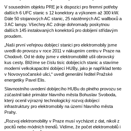
V sousedním objektu PRE je k dispozici pro firemní potřeby
dalších 6 UFC stanic s 12 konektory a výkonem až 300 kW.
Dále 50 stojanových AC stanic, 25 nástěnných AC wallboxů a
3 AC lampy. Všechny AC zdroje dohromady poskytnou
dalších 145 instalovaných konektorů pro dobíjení střídavým
proudem.
„Naši první veřejnou dobíjecí stanici pro elektromobily jsme
uvedli do provozu v roce 2011 v nákupním centru v Praze na
Chodově. Od té doby jsme v elektromobilitě ušli obrovský
kus cesty. Blížíme se číslu tisíc dobíjecích stanic a stavíme
moderní velkokapacitní dobíjecí HUBy, jako je například tento
v Novovysočanské ulici,“ uvedl generální ředitel Pražské
energetiky Pavel Elis.
Slavnostního uvedení dobíjecího HUBu do plného provozu se
zúčastnil také primátor hlavního města Bohuslav Svoboda,
který ocenil výrazný technologický rozvoj dobíjecí
infrastruktury pro elektromobily na území hlavního města
Prahy.
„Rozvoj elektromobility v Praze musí vycházet z dat, nikoli z
pocitů nebo módních trendů. Vidíme, že počet elektromobilů i