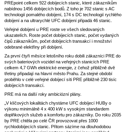
PREpoint celkem 922 dobíjecích stanic, které zákazníkům
nabídnou 1456 dobíjecích bodů. Z toho je 702 stanic s AC
technologií pomalého dobíjení, 174 s DC technologií rychlého
dobíjení a na ultrarychlé UFC dobíjení připadá 46 stanic.
Veřejné dobíjení u PRE roste ve všech sledovaných
ukazatelích. Roste počet dobíjecích stanic, počet vydaných
čipů zákazníkům, počet dobíjecích transakcí i množství
odebrané elektřiny při dobíjení.
Za první čtyři měsíce letošního roku dobili zákazníci PRE do
svých bateriových vozidel na veřejných stanicích PRE
celkem 4,7 GWh elektrické energie, z čehož přibližně dvě
třetiny připadají na hlavní město Prahu. Za stejné období
proběhlo v celé veřejné dobíjecí síti PRE přibližně 230 tisíc
dobíjecích transakcí.
PRE má na další roky ambiciózní plány.
„V klíčových lokalitách chystáme UFC dobíjecí HUBy o
výkonu minimálně 4 x 400 kW s vysokým standardem
doplňkových služeb a komfortu pro zákazníky. Do roku 2035
by PRE chtěla po celé ČR provozovat přes 1000
rychlodobíjecích stanic. Přitom sázíme na dlouhodobou