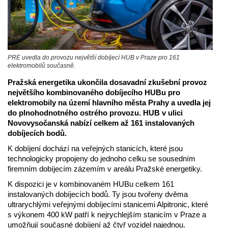
PRE uvedla do provozu největší dobíjecí HUB v Praze pro 161
elektromobilů současně.
Pražská energetika ukončila dosavadní zkušební provoz
největšího kombinovaného dobíjecího HUBu pro
elektromobily na území hlavního města Prahy a uvedla jej
do plnohodnotného ostrého provozu. HUB v ulici
Novovysočanská nabízí celkem až 161 instalovaných
dobíjecích bodů.
K dobíjení dochází na veřejných stanicích, které jsou
technologicky propojeny do jednoho celku se sousedním
firemním dobíjecím zázemím v areálu Pražské energetiky.
K dispozici je v kombinovaném HUBu celkem 161
instalovaných dobíjecích bodů. Ty jsou tvořeny dvěma
ultrarychlými veřejnými dobíjecími stanicemi Alpitronic, které
s výkonem 400 kW patří k nejrychlejším stanicím v Praze a
umožňují současné dobíjení až čtyř vozidel najednou.