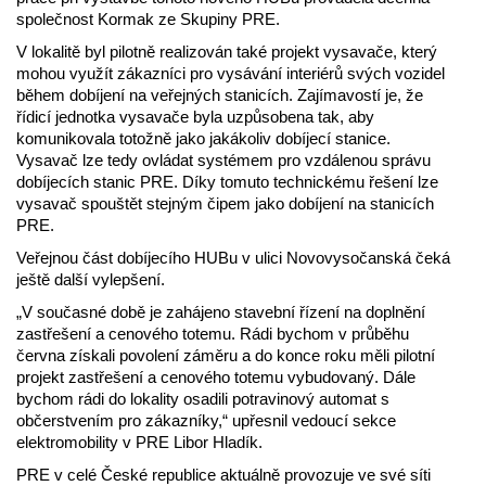
společnost Kormak ze Skupiny PRE.
V lokalitě byl pilotně realizován také projekt vysavače, který
mohou využít zákazníci pro vysávání interiérů svých vozidel
během dobíjení na veřejných stanicích. Zajímavostí je, že
řídicí jednotka vysavače byla uzpůsobena tak, aby
komunikovala totožně jako jakákoliv dobíjecí stanice.
Vysavač lze tedy ovládat systémem pro vzdálenou správu
dobíjecích stanic PRE. Díky tomuto technickému řešení lze
vysavač spouštět stejným čipem jako dobíjení na stanicích
PRE.
Veřejnou část dobíjecího HUBu v ulici Novovysočanská čeká
ještě další vylepšení.
„V současné době je zahájeno stavební řízení na doplnění
zastřešení a cenového totemu. Rádi bychom v průběhu
června získali povolení záměru a do konce roku měli pilotní
projekt zastřešení a cenového totemu vybudovaný. Dále
bychom rádi do lokality osadili potravinový automat s
občerstvením pro zákazníky,“ upřesnil vedoucí sekce
elektromobility v PRE Libor Hladík.
PRE v celé České republice aktuálně provozuje ve své síti