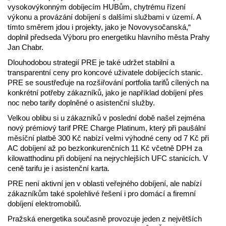
vysokovýkonným dobíjecím HUBům, chytrému řízení
výkonu a provázání dobíjení s dalšími službami v území. A
tímto směrem jdou i projekty, jako je Novovysočanská,“
doplnil předseda Výboru pro energetiku hlavního města Prahy
Jan Chabr.
Dlouhodobou strategií PRE je také udržet stabilní a
transparentní ceny pro koncové uživatele dobíjecích stanic.
PRE se soustřeďuje na rozšiřování portfolia tarifů cílených na
konkrétní potřeby zákazníků, jako je například dobíjení přes
noc nebo tarify doplněné o asistenční služby.
Velkou oblibu si u zákazníků v poslední době našel zejména
nový prémiový tarif PRE Charge Platinum, který při paušální
měsíční platbě 300 Kč nabízí velmi výhodné ceny od 7 Kč při
AC dobíjení až po bezkonkurenčních 11 Kč včetně DPH za
kilowatthodinu při dobíjení na nejrychlejších UFC stanicích. V
ceně tarifu je i asistenční karta.
PRE není aktivní jen v oblasti veřejného dobíjení, ale nabízí
zákazníkům také spolehlivé řešení i pro domácí a firemní
dobíjení elektromobilů.
Pražská energetika současně provozuje jeden z největších