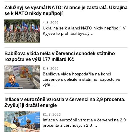
Zalužnyj se vysmál NATO: Aliance je zastaralá. Ukrajina
se k NATO nikdy nepřipojí
4. 8. 2026
Ukrajina se k alianci NATO nikdy nepřipojí. V
Kyjevě to prohlásil bývalý …
Babišova vláda měla v červenci schodek státního
rozpočtu ve výši 177 miliard Kč
3. 8. 2026
Babišova vláda hospodařila na konci
července s deficitem státního rozpočtu ve
výši …
Inflace v eurozóně vzrostla v červenci na 2,9 procenta.
Zvyšují ji dražší energie
31. 7. 2026
Inflace v eurozóně vzrostla v červenci na 2,9
procenta z červnových 2,8 …