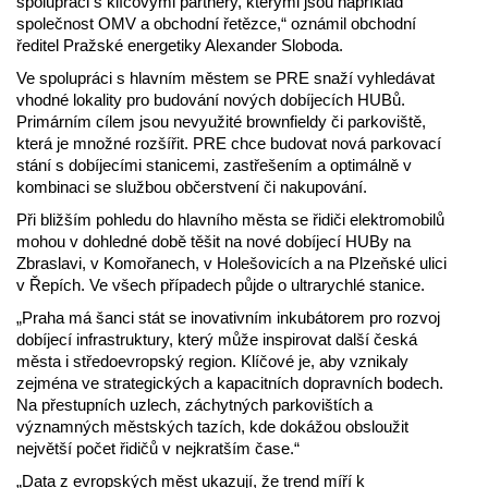
spolupráci s klíčovými partnery, kterými jsou například
společnost OMV a obchodní řetězce,“ oznámil obchodní
ředitel Pražské energetiky Alexander Sloboda.
Ve spolupráci s hlavním městem se PRE snaží vyhledávat
vhodné lokality pro budování nových dobíjecích HUBů.
Primárním cílem jsou nevyužité brownfieldy či parkoviště,
která je množné rozšířit. PRE chce budovat nová parkovací
stání s dobíjecími stanicemi, zastřešením a optimálně v
kombinaci se službou občerstvení či nakupování.
Při bližším pohledu do hlavního města se řidiči elektromobilů
mohou v dohledné době těšit na nové dobíjecí HUBy na
Zbraslavi, v Komořanech, v Holešovicích a na Plzeňské ulici
v Řepích. Ve všech případech půjde o ultrarychlé stanice.
„Praha má šanci stát se inovativním inkubátorem pro rozvoj
dobíjecí infrastruktury, který může inspirovat další česká
města i středoevropský region. Klíčové je, aby vznikaly
zejména ve strategických a kapacitních dopravních bodech.
Na přestupních uzlech, záchytných parkovištích a
významných městských tazích, kde dokážou obsloužit
největší počet řidičů v nejkratším čase.“
„Data z evropských měst ukazují, že trend míří k