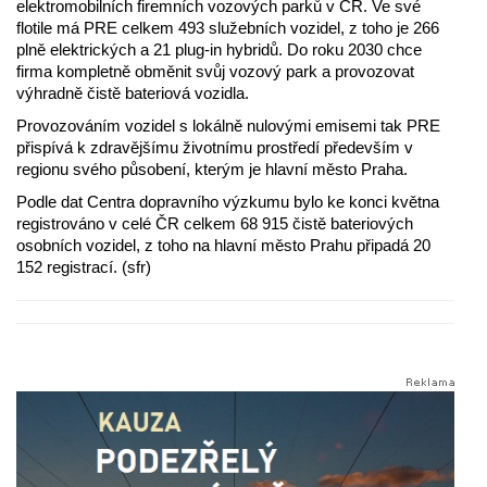
elektromobilních firemních vozových parků v ČR. Ve své
flotile má PRE celkem 493 služebních vozidel, z toho je 266
plně elektrických a 21 plug-in hybridů. Do roku 2030 chce
firma kompletně obměnit svůj vozový park a provozovat
výhradně čistě bateriová vozidla.
Provozováním vozidel s lokálně nulovými emisemi tak PRE
přispívá k zdravějšímu životnímu prostředí především v
regionu svého působení, kterým je hlavní město Praha.
Podle dat Centra dopravního výzkumu bylo ke konci května
registrováno v celé ČR celkem 68 915 čistě bateriových
osobních vozidel, z toho na hlavní město Prahu připadá 20
152 registrací. (sfr)