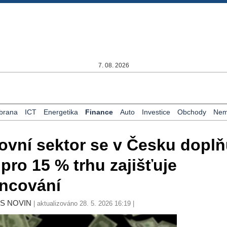
7. 08. 2026
brana
ICT
Energetika
Finance
Auto
Investice
Obchody
Nemo
vní sektor se v Česku doplňu
 pro 15 % trhu zajišťuje
ancování
YS NOVIN
| aktualizováno 28. 5. 2026 16:19 |