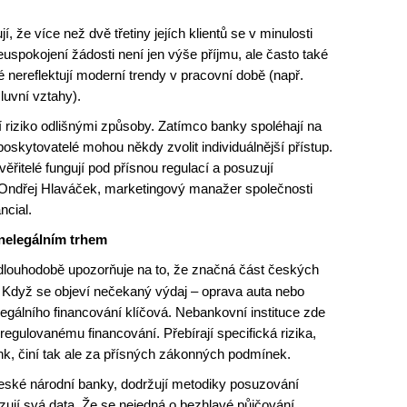
í, že více než dvě třetiny jejích klientů se v minulosti
uspokojení žádosti není jen výše příjmu, ale často také
é nereflektují moderní trendy v pracovní době (např.
luvní vztahy).
í riziko odlišnými způsoby. Zatímco banky spoléhají na
skytovatelé mohou někdy zvolit individuálnější přístup.
ěřitelé fungují pod přísnou regulací a posuzují
e Ondřej Hlaváček, marketingový manažer společnosti
ncial.
 nelegálním trhem
louhodobě upozorňuje na to, že značná část českých
 Když se objeví nečekaný výdaj – oprava auta nebo
legálního financování klíčová. Nebankovní instituce zde
k regulovanému financování. Přebírají specifická rizika,
nk, činí tak ale za přísných zákonných podmínek.
České národní banky, dodržují metodiky posuzování
ují svá data. Že se nejedná o bezhlavé půjčování,