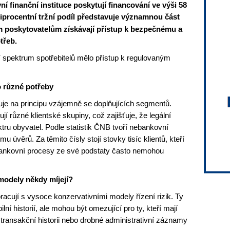
í finanční instituce poskytují financování ve výši 58
tiprocentní tržní podíl představuje významnou část
m poskytovatelům získávají přístup k bezpečnému a
třeb.
 spektrum spotřebitelů mělo přístup k regulovaným
o různé potřeby
uje na principu vzájemně se doplňujících segmentů.
í různé klientské skupiny, což zajišťuje, že legální
tru obyvatel. Podle statistik ČNB tvoří nebankovní
u úvěrů. Za těmito čísly stojí stovky tisíc klientů, kteří
né bankovní procesy ze své podstaty často nemohou
modely někdy míjejí?
racují s vysoce konzervativními modely řízení rizik. Ty
ilní historií, ale mohou být omezující pro ty, kteří mají
 transakční historii nebo drobné administrativní záznamy