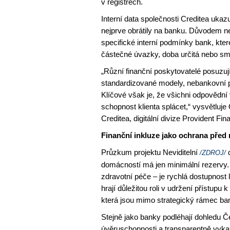
v registrech.
Interní data společnosti Creditea ukazuj
nejprve obrátily na banku. Důvodem ne
specifické interní podmínky bank, kter
částečné úvazky, doba určitá nebo sm
„Různí finanční poskytovatelé posuzuj
standardizované modely, nebankovní po
Klíčové však je, že všichni odpovědní v
schopnost klienta splácet,“ vysvětluj
Creditea, digitální divize Provident Fina
Finanční inkluze jako ochrana před
Průzkum projektu Neviditelní
d
/ZDROJ/
domácností má jen minimální rezervy.
zdravotní péče – je rychlá dostupnost 
hrají důležitou roli v udržení přístupu 
která jsou mimo strategický rámec ba
Stejně jako banky podléhají dohledu 
úvěruschopnosti a transparentně vykaz