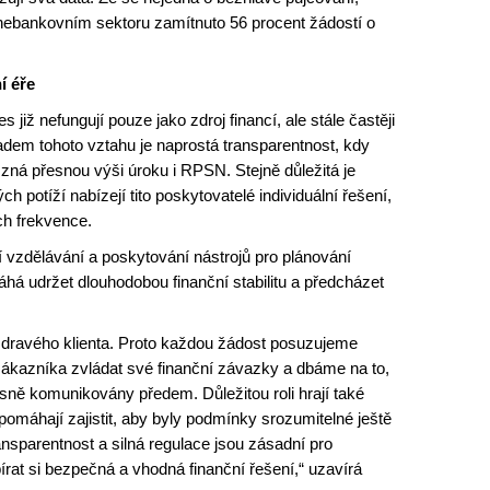
v nebankovním sektoru zamítnuto 56 procent žádostí o
í éře
již nefungují pouze jako zdroj financí, ale stále častěji
ladem tohoto vztahu je naprostá transparentnost, kdy
 zná přesnou výši úroku i RPSN. Stejně důležitá je
ch potíží nabízejí tito poskytovatelé individuální řešení,
ich frekvence.
í vzdělávání a poskytování nástrojů pro plánování
há udržet dlouhodobou finanční stabilitu a předcházet
zdravého klienta. Proto každou žádost posuzujeme
zákazníka zvládat své finanční závazky a dbáme na to,
sně komunikovány předem. Důležitou roli hrají také
omáhají zajistit, aby byly podmínky srozumitelné ještě
ransparentnost a silná regulace jsou zásadní pro
rat si bezpečná a vhodná finanční řešení,“ uzavírá