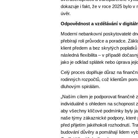
dokazuje i fakt, že v roce 2025 bylo 
úvěr.
Odpovědnost a vzdělávání v digitáln
Moderní nebankovní poskytovatelé dnes 
přebírají roli průvodce a poradce. Zák
klient předem a bez skrytých poplatků
následná flexibilita – v případě dočasný
jako je odklad splátek nebo úprava jej
Celý proces doplňuje důraz na finančn
rodinných rozpočtů, což klientům pomá
dluhovým spirálám.
„Naším cílem je podporovat finančně 
individuálně s ohledem na schopnost 
aby všechny klíčové podmínky byly ja
naše týmy zákaznické podpory, které p
před přijetím jakéhokoli rozhodnutí. T
budování důvěry a pomáhají lidem vybí