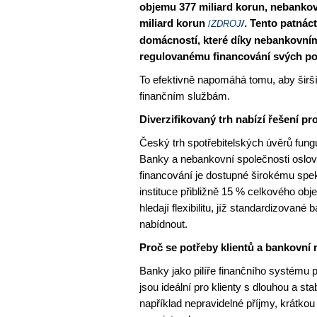
objemu 377 miliard korun, nebankovn
miliard korun
. Tento patnác
/
ZDROJ
/
domácností, které díky nebankovní
regulovanému financování svých po
To efektivně napomáhá tomu, aby širší
finančním službám.
Diverzifikovaný trh nabízí řešení pr
Český trh spotřebitelských úvěrů fung
Banky a nebankovní společnosti oslovuj
financování je dostupné širokému spek
instituce přibližně 15 % celkového objem
hledají flexibilitu, jíž standardizova
nabídnout.
Proč se potřeby klientů a bankovní 
Banky jako pilíře finančního systému p
jsou ideální pro klienty s dlouhou a stab
například nepravidelné příjmy, krátkou