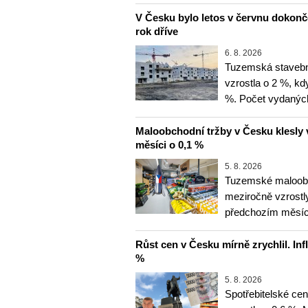
V Česku bylo letos v červnu dokon
rok dříve
6. 8. 2026
Tuzemská stavebn
vzrostla o 2 %, kd
%. Počet vydanýc
Maloobchodní tržby v Česku klesly 
měsíci o 0,1 %
5. 8. 2026
Tuzemské maloobc
meziročně vzrostly
předchozím měsíce
Růst cen v Česku mírně zrychlil. Inf
%
5. 8. 2026
Spotřebitelské ce