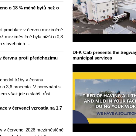
čeno o 18 % méně bytů než o
í produkce v červnu meziročně
yž meziměsíčně byla nižší o 0,3
h stavebních …
DFK Cab presents the Segway S
v červnu proti předchozímu
municipal services
hodní tržby v červnu
 o 3,6 procenta. V porovnání s
m však jde o slabší růst, …
lace v červenci vzrostla na 1,7
ny v červenci 2026 meziměsíčně